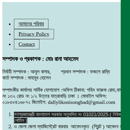
আমাদের পরিবার
Privacy Policy
Contact
সম্পাদক ও প্রকাশক : মোঃ রানা আহমেদ
নির্বাহী সম্পাদক : আবুল বাসার, প্রধান সম্পাদক : ফজলে রাব্বি
বার্তা সম্পাদক : মাহাবুব হোসেন
সম্পাদকীয় কার্যালয় সার্বিক যোগাযোগ :অফিস ঠিকানা: শহিদ ফারুক রোড,বাসা
নং ১৩২ রোড নং ১/২ উত্তর যাত্রাবাড়ি ঢাকা । মোবাইল অফিস:
০১৮৫৮৪১৬৮৭২ জিমেইল: dallylikonisongbad@gmail.com
গণপ্রজাতন্ত্রী বাংলাদেশ সরকার অনুমদিত নং 01021/2025 ( নিউজ
পোর্টাল )
ও জেলা জেলা ম্যাজিস্ট্রেট বারবার আবেদনকৃত (প্রিন্ট ) আবেদন নং