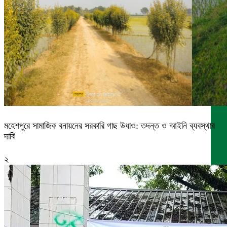
মহেশপুরে সামাজিক বনায়নের সরকারি গাছ উধাও: তদন্ত ও আইনি ব্যবস্থার
দাবি
২