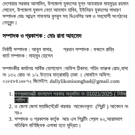
দেলোয়ার সরকার আলামিন, উপজেলা যুবদলের যুগ্ন আহবায়ক মাহমুদুর রহমান
সোহেল, উপজেলা যুবদল নেতা আহসান হাবিব, ইউনিয়ন যুবদলের সাধারণ
সম্পাদক মোঃ আব্দুল গাফফার বুলবুল সহ বিএনপির অঙ্গ ও সহযোগী সংগঠনের
নেতৃবৃন্দ।
সম্পাদক ও প্রকাশক : মোঃ রানা আহমেদ
নির্বাহী সম্পাদক : আবুল বাসার, প্রধান সম্পাদক : ফজলে রাব্বি
বার্তা সম্পাদক : মাহাবুব হোসেন
সম্পাদকীয় কার্যালয় সার্বিক যোগাযোগ :অফিস ঠিকানা: শহিদ ফারুক রোড,বাসা
নং ১৩২ রোড নং ১/২ উত্তর যাত্রাবাড়ি ঢাকা । মোবাইল অফিস:
০১৮৫৮৪১৬৮৭২ জিমেইল: dallylikonisongbad@gmail.com
গণপ্রজাতন্ত্রী বাংলাদেশ সরকার অনুমদিত নং 01021/2025 ( নিউজ
পোর্টাল )
ও জেলা জেলা ম্যাজিস্ট্রেট বারবার আবেদনকৃত (প্রিন্ট ) আবেদন নং
ন৪০
সম্পাদক ও প্রকাশক কর্তৃক আর এস প্রিন্টিং প্রেস ৯২,আরামবাগ
মতিঝিল বাণিজ্যিক এলাকা হতে মুদ্রিত।