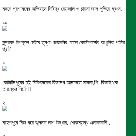
মদনে প্রশাসনের অভিযানে নিষিদ্ধ বেড়জাল ও চায়না জাল পুড়িয়ে ধ্বংস,
১০
সুন্দরবন উপকূলে মেটবে তৃষ্ণা: জয়মনির ঘোলে কোস্টগার্ডের আধুনিক পানির
প্ল্যান্ট
১
কোটচাঁদপুরের দুই চিকিৎসকের বিরুদ্ধে আদালতে মামলা,পি’ বিআই’কে
তদন্তের নির্দেশ।
২
মহেশপুরে নিজ ঘরে ঝুলন্ত লাশ উদ্ধার, শোকস্তব্ধ এলাকাবাসী ,