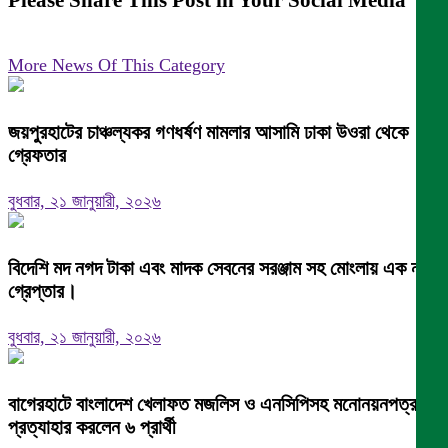
Please Share This Post in Your Social Media
More News Of This Category
জয়পুরহাটের চাঞ্চল্যকর গণধর্ষণ মামলার আসামি ঢাকা উওরা থেকে
গ্রেফতার
বুধবার, ২১ জানুয়ারী, ২০২৬
বিদেশি মদ নগদ টাকা এবং মাদক সেবনের সরঞ্জাম সহ মোংলায় এক নারী
গ্রেপ্তার।
বুধবার, ২১ জানুয়ারী, ২০২৬
বাগেরহাটে বাংলাদেশ খেলাফত মজলিস ও এনসিপিসহ মনোনয়নপত্র
প্রত্যাহার করলেন ৬ প্রার্থী