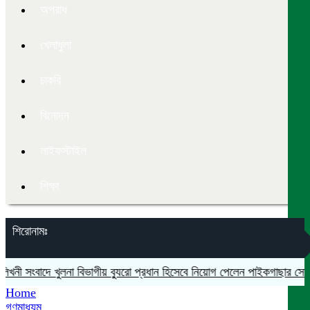
অপরাধ
খেলাধুলা
চাকরি
বিনোদন
লাইফস্টাইল
শিক্ষা
শিরোনামঃ
খুলনা বিভাগীয় ব্যুরো প্রধান হিসেবে নিয়োগ পেলেন পাইকগাছার সোহেল রানা
মহে
Home
গণমাধ্যম