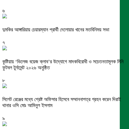
৬
দুমকির আঙ্গারিয়ায় চেয়ারম্যান প্রার্থী দেলোয়ার খানের মতবিনিময় সভা
৭
কুষ্টিয়ায় ‘ভিলেজ বয়েজ ক্লাব’র উদ্যোগে মাদকবিরোধী ও সচেতনতামূলক মিনি
ফুটবল টুর্নামেন্ট ২০২৬ অনুষ্ঠিত
৮
সিলেট রেঞ্জের মধ্যে শ্রেষ্ট অফিসার হিসেবে সম্মাননাপত্র গ্রহন করেন দিরাই
থানার ওসি মোঃ আমিনুল ইসলাম
৯