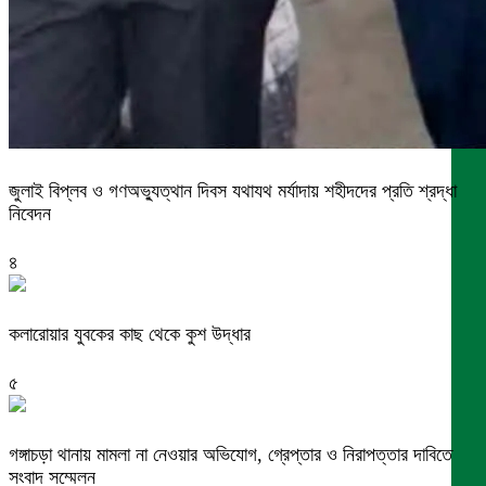
জুলাই বিপ্লব ও গণঅভ্যুত্থান দিবস যথাযথ মর্যাদায় শহীদদের প্রতি শ্রদ্ধা
নিবেদন
৪
কলারোয়ার যুবকের কাছ থেকে কুশ উদ্ধার
৫
গঙ্গাচড়া থানায় মামলা না নেওয়ার অভিযোগ, গ্রেপ্তার ও নিরাপত্তার দাবিতে
সংবাদ সম্মেলন