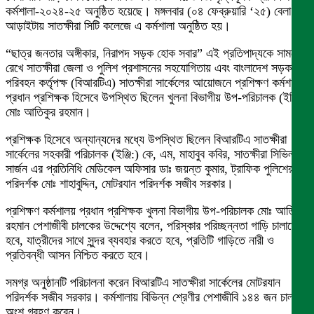
কর্মশালা-২০২৪-২৫ অনুষ্ঠিত হয়েছে। মঙ্গলবার (০৪ ফেব্রুয়ারি ‘২৫) বেলা
আড়াইটায় সাতক্ষীরা সিটি কলেজে এ কর্মশালা অনুষ্ঠিত হয়।
“ছাত্র জনতার অঙ্গীকার, নিরাপদ সড়ক হোক সবার” এই প্রতিপাদ্যকে সামনে
রেখে সাতক্ষীরা জেলা ও পুলিশ প্রশাসনের সহযোগিতায় এবং বাংলাদেশ সড়ক
পরিবহন কর্তৃপক্ষ (বিআরটিএ) সাতক্ষীরা সার্কেলের আয়োজনে প্রশিক্ষণ কর্মশালায়
প্রধান প্রশিক্ষক হিসেবে উপস্থিত ছিলেন খুলনা বিভাগীয় উপ-পরিচালক (ইঞ্জি:)
মোঃ আতিকুর রহমান।
প্রশিক্ষক হিসেবে অন্যান্যদের মধ্যে উপস্থিত ছিলেন বিআরটিএ সাতক্ষীরা
সার্কেলের সহকারী পরিচালক (ইঞ্জি:) কে, এম, মাহাবুব কবির, সাতক্ষীরা সিভিল
সার্জন এর প্রতিনিধি মেডিকেল অফিসার ডাঃ জয়ন্ত কুমার, ট্রাফিক পুলিশের
পরিদর্শক মোঃ শাহাবুদ্দিন, মোটরযান পরিদর্শক সজীব সরকার।
প্রশিক্ষণ কর্মশালয় প্রধান প্রশিক্ষক খুলনা বিভাগীয় উপ-পরিচালক মোঃ আতিকুর
রহমান পেশাজীবী চালকের উদ্দেশ্যে বলেন, পরিস্কার পরিচ্ছন্নতা গাড়ি চালাতে
হবে, যাত্রীদের সাথে সুন্দর ব্যবহার করতে হবে, প্রতিটি গাড়িতে নারী ও
প্রতিবন্ধী আসন নিশ্চিত করতে হবে।
সমগ্র অনুষ্ঠানটি পরিচালনা করেন বিআরটিএ সাতক্ষীরা সার্কেলের মোটরযান
পরিদর্শক সজীব সরকার। কর্মশালায় বিভিন্ন শ্রেণীর পেশাজীবি ১৪৪ জন চালক
অংশ গ্রহণ করেন।