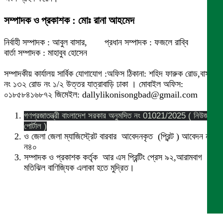
সম্পাদক ও প্রকাশক : মোঃ রানা আহমেদ
নির্বাহী সম্পাদক : আবুল বাসার, প্রধান সম্পাদক : ফজলে রাব্বি
বার্তা সম্পাদক : মাহাবুব হোসেন
সম্পাদকীয় কার্যালয় সার্বিক যোগাযোগ :অফিস ঠিকানা: শহিদ ফারুক রোড,বাসা
নং ১৩২ রোড নং ১/২ উত্তর যাত্রাবাড়ি ঢাকা । মোবাইল অফিস:
০১৮৫৮৪১৬৮৭২ জিমেইল: dallylikonisongbad@gmail.com
গণপ্রজাতন্ত্রী বাংলাদেশ সরকার অনুমদিত নং 01021/2025 ( নিউজ
পোর্টাল )
ও জেলা জেলা ম্যাজিস্ট্রেট বারবার আবেদনকৃত (প্রিন্ট ) আবেদন নং
ন৪০
সম্পাদক ও প্রকাশক কর্তৃক আর এস প্রিন্টিং প্রেস ৯২,আরামবাগ
মতিঝিল বাণিজ্যিক এলাকা হতে মুদ্রিত।