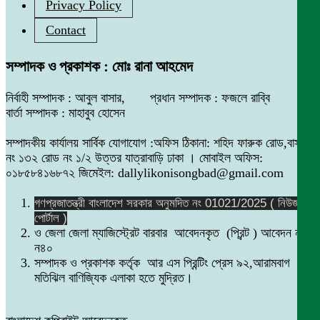
Privacy Policy
Contact
সম্পাদক ও প্রকাশক : মোঃ রানা আহমেদ
নির্বাহী সম্পাদক : আবুল বাসার, প্রধান সম্পাদক : ফজলে রাব্বি
বার্তা সম্পাদক : মাহাবুব হোসেন
সম্পাদকীয় কার্যালয় সার্বিক যোগাযোগ :অফিস ঠিকানা: শহিদ ফারুক রোড,বাসা
নং ১৩২ রোড নং ১/২ উত্তর যাত্রাবাড়ি ঢাকা । মোবাইল অফিস:
০১৮৫৮৪১৬৮৭২ জিমেইল: dallylikonisongbad@gmail.com
গণপ্রজাতন্ত্রী বাংলাদেশ সরকার অনুমদিত নং 01021/2025 ( নিউজ
পোর্টাল )
ও জেলা জেলা ম্যাজিস্ট্রেট বারবার আবেদনকৃত (প্রিন্ট ) আবেদন নং
ন৪০
সম্পাদক ও প্রকাশক কর্তৃক আর এস প্রিন্টিং প্রেস ৯২,আরামবাগ
মতিঝিল বাণিজ্যিক এলাকা হতে মুদ্রিত।