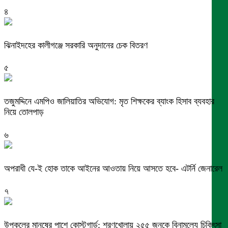
৪
ঝিনাইদহের কালীগঞ্জে সরকারি অনুদানের চেক বিতরণ
৫
তজুমদ্দিনে এমপিও জালিয়াতির অভিযোগ: মৃত শিক্ষকের ব্যাংক হিসাব ব্যবহার
নিয়ে তোলপাড়
৬
অপরাধী যে-ই হোক তাকে আইনের আওতায় নিয়ে আসতে হবে- এটর্নি জেনারেল
৭
উপকূলের মানুষের পাশে কোস্টগার্ড: শরণখোলায় ২৫৫ জনকে বিনামূল্যে চিকিৎসা