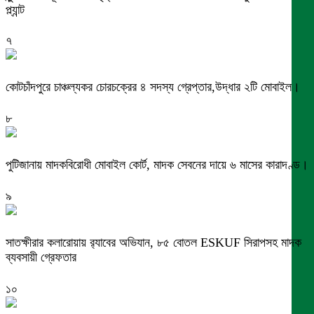
প্ল্যান্ট
৭
কোটচাঁদপুরে চাঞ্চল্যকর চোরচক্রের ৪ সদস্য গ্রেপ্তার,উদ্ধার ২টি মোবাইল।
৮
পুটিজানায় মাদকবিরোধী মোবাইল কোর্ট, মাদক সেবনের দায়ে ৬ মাসের কারাদণ্ড।
৯
সাতক্ষীরার কলারোয়ায় র‍্যাবের অভিযান, ৮৫ বোতল ESKUF সিরাপসহ মাদক
ব্যবসায়ী গ্রেফতার
১০