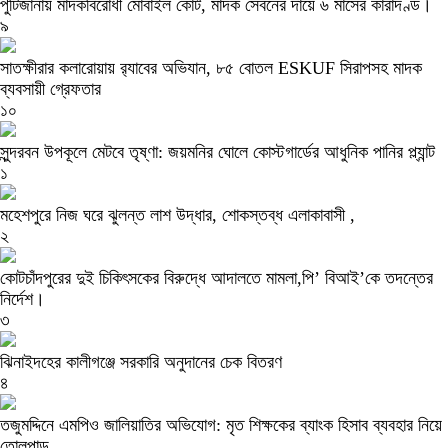
পুটিজানায় মাদকবিরোধী মোবাইল কোর্ট, মাদক সেবনের দায়ে ৬ মাসের কারাদণ্ড।
৯
সাতক্ষীরার কলারোয়ায় র‍্যাবের অভিযান, ৮৫ বোতল ESKUF সিরাপসহ মাদক
ব্যবসায়ী গ্রেফতার
১০
সুন্দরবন উপকূলে মেটবে তৃষ্ণা: জয়মনির ঘোলে কোস্টগার্ডের আধুনিক পানির প্ল্যান্ট
১
মহেশপুরে নিজ ঘরে ঝুলন্ত লাশ উদ্ধার, শোকস্তব্ধ এলাকাবাসী ,
২
কোটচাঁদপুরের দুই চিকিৎসকের বিরুদ্ধে আদালতে মামলা,পি’ বিআই’কে তদন্তের
নির্দেশ।
৩
ঝিনাইদহের কালীগঞ্জে সরকারি অনুদানের চেক বিতরণ
৪
তজুমদ্দিনে এমপিও জালিয়াতির অভিযোগ: মৃত শিক্ষকের ব্যাংক হিসাব ব্যবহার নিয়ে
তোলপাড়