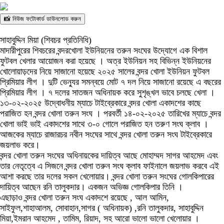
📸 নিউজ ফটোকার্ড ডাউনলোড করুন
সাহাবুদ্দিন মিয়া (শিবচর প্রতিনিধি)
মাদারীপুরের শিবচরের বন্দরখোলা ইউনিয়নের তরুন সংঘের উদ্যোগে এক বিশাল
ফুটবল খেলার আয়োজন করা হয়েছে । অত্র ইউনিয়ন সহ বিভিন্ন ইউনিয়নের
খোলোয়াড়দের নিয়ে সাজানো হয়েছে ২০২৫ সালের বন্দর খোলা ইউনিয়ন ফুটবল
প্রিমিয়ার লীগ । দুটি ভেন্যুর সমন্বয়ে মোট ৭ দল নিয়ে সাজানো রয়েছে এ বছরের
প্রিমিয়ার লীগ । ৭ দলের সাতজন অধিনায়ক করে সুশৃঙ্খল ভাবে চলছে খেলা ।
১৩-০২-২০২৫ উদ্বোধনীয় ম্যাচে টাইব্রেকারে বন্দর খোলা একাদশের কাছে
পরাজিত হন বন্দর খোলা তরুন সংঘ । পরবর্তী ১৪-০২-২০২৫ তারিখের ম্যাচে বন্দর
খোলা ভাই ভাই একাদশের সাথে ৩-০ গোলে পরাজিত হন তরুণ সংঘ ক্লাব ।
আজকের ম্যাচে রাজারচর নবীন সংঘের সাথে বন্দর খোলা তরুন সংঘ টাইব্রেকারে
জয়লাভ করে।
বন্দর খোলা তরুন সংঘের অধিনায়কের দায়িত্ব আছে মোহাম্মদ সাগর আহমেদ এবং
তার নেতৃত্বে এ সিজনে বন্দর খোলা তরুন সংঘ ক্লাব ফাইনালে জয়লাভ করবে এই
আশা করছে তার দলের সকল খেলোয়ার। বন্দর খোলা তরুন সংঘের গোলকিপারের
দায়িত্ব আছেন রনি তালুকদার। একজন অভিজ্ঞ গোলকিপার তিনি ।
এছাড়াও বন্দর খোলা তরুন সংঘ একাদশে রয়েছে , আল আমিন,
সাইফুল,শাহাআলম, সোবাহান,সাগর ( অধিনায়ক) ,রনি তালুকদার, সাহাবুদ্দিন
মিয়া,ইমরান আহমেদ , তামিম, রিয়াদ, সহ আরো ভালো ভালো খেলোয়ার ।