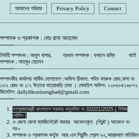
আমাদের পরিবার
Privacy Policy
Contact
সম্পাদক ও প্রকাশক : মোঃ রানা আহমেদ
নির্বাহী সম্পাদক : আবুল বাসার, প্রধান সম্পাদক : ফজলে রাব্বি বার্তা
সম্পাদক : মাহাবুব হোসেন
সম্পাদকীয় কার্যালয় সার্বিক যোগাযোগ :অফিস ঠিকানা: শহিদ ফারুক রোড,বাসা নং
১৩২ রোড নং ১/২ উত্তর যাত্রাবাড়ি ঢাকা । মোবাইল অফিস: ০১৮৫৮৪১৬৮৭২
জিমেইল: dallylikonisongbad@gmail.com
গণপ্রজাতন্ত্রী বাংলাদেশ সরকার অনুমদিত নং 01021/2025 ( নিউজ
পোর্টাল )
ও জেলা জেলা ম্যাজিস্ট্রেট বারবার আবেদনকৃত (প্রিন্ট ) আবেদন নং
ন৪০
সম্পাদক ও প্রকাশক কর্তৃক আর এস প্রিন্টিং প্রেস ৯২,আরামবাগ মতিঝিল