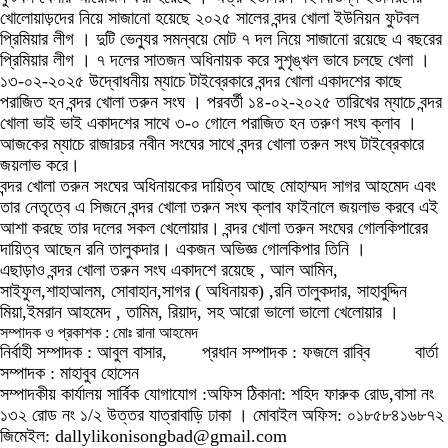
খোলোয়াড়দের নিয়ে সাজানো হয়েছে ২০২৫ সালের বন্দর খোলা ইউনিয়ন ফুটবল
প্রিমিয়ার লীগ । দুটি ভেন্যুর সমন্বয়ে মোট ৭ দল নিয়ে সাজানো রয়েছে এ বছরের
প্রিমিয়ার লীগ । ৭ দলের সাতজন অধিনায়ক করে সুশৃঙ্খল ভাবে চলছে খেলা ।
১৩-০২-২০২৫ উদ্বোধনীয় ম্যাচে টাইব্রেকারে বন্দর খোলা একাদশের কাছে
পরাজিত হন বন্দর খোলা তরুন সংঘ । পরবর্তী ১৪-০২-২০২৫ তারিখের ম্যাচে বন্দর
খোলা ভাই ভাই একাদশের সাথে ৩-০ গোলে পরাজিত হন তরুণ সংঘ ক্লাব ।
আজকের ম্যাচে রাজারচর নবীন সংঘের সাথে বন্দর খোলা তরুন সংঘ টাইব্রেকারে
জয়লাভ করে।
বন্দর খোলা তরুন সংঘের অধিনায়কের দায়িত্ব আছে মোহাম্মদ সাগর আহমেদ এবং
তার নেতৃত্বে এ সিজনে বন্দর খোলা তরুন সংঘ ক্লাব ফাইনালে জয়লাভ করবে এই
আশা করছে তার দলের সকল খেলোয়ার। বন্দর খোলা তরুন সংঘের গোলকিপারের
দায়িত্ব আছেন রনি তালুকদার। একজন অভিজ্ঞ গোলকিপার তিনি ।
এছাড়াও বন্দর খোলা তরুন সংঘ একাদশে রয়েছে , আল আমিন,
সাইফুল,শাহাআলম, সোবাহান,সাগর ( অধিনায়ক) ,রনি তালুকদার, সাহাবুদ্দিন
মিয়া,ইমরান আহমেদ , তামিম, রিয়াদ, সহ আরো ভালো ভালো খেলোয়ার ।
সম্পাদক ও প্রকাশক : মোঃ রানা আহমেদ
নির্বাহী সম্পাদক : আবুল বাসার, প্রধান সম্পাদক : ফজলে রাব্বি বার্তা
সম্পাদক : মাহাবুব হোসেন
সম্পাদকীয় কার্যালয় সার্বিক যোগাযোগ :অফিস ঠিকানা: শহিদ ফারুক রোড,বাসা নং
১৩২ রোড নং ১/২ উত্তর যাত্রাবাড়ি ঢাকা । মোবাইল অফিস: ০১৮৫৮৪১৬৮৭২
জিমেইল: dallylikonisongbad@gmail.com