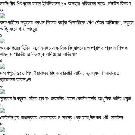
নরসিংদীর শিবপুরের বাঘাব ইউনিয়নের ১০ অসহায় পরিবারের মাঝে ঢেউটিন বিতরণ
৩
বদলগাছীতে স্কুলের প্রধান শিক্ষক কর্তৃক শিক্ষার্থীকে ধর্ষণ চেষ্টার অভিযোগ, স্কুলে
অগ্নিসংযোগ ও ভাংচুর
৪
অভয়নগরের হিদিয়া এ,এনএইচ মাধ্যমিক বিদ্যালয়ের ভরপ্রাপ্ত প্রধান শিক্ষক
শাহনাজ পারভীনের বিরুদ্ধে অনিয়মের অভিযোগ
৫
মহেশপুরে ১৫০ পিস ইয়াবাসহ মাদক কারবারি আটক, ভ্রাম্যমাণ আদালতে
দুইজনের কারাদণ্ড
৬
সুন্দরবন উপকূলে মেটবে তৃষ্ণা: জয়মনির ঘোলে কোস্টগার্ডের আধুনিক পানির প্ল্যান্ট
৭
কোটচাঁদপুরে চাঞ্চল্যকর চোরচক্রের ৪ সদস্য গ্রেপ্তার,উদ্ধার ২টি মোবাইল।
৮