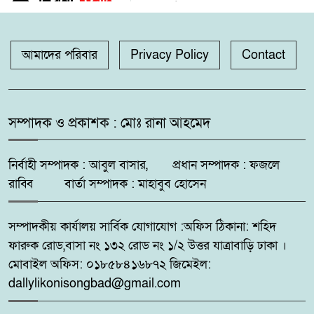
৪
পরীক্ষার্থীর কেউই পাস করেনি
মদনে এস এস সি ফলাফলে প্রথম স্থান
আমাদের পরিবার
Privacy Policy
Contact
৫
অধিকার করেলেন, ফতেপুর সৈয়দ
আলী চৌধুরী উচ্চ বিদ্যালয়,
সম্পাদক ও প্রকাশক : মোঃ রানা আহমেদ
অভয়নগরে নওয়াপাড়ায় ক্লিনিক-
৬
ডায়াগনস্টিক সেন্টারে অভিযান, ৪
প্রতিষ্ঠানে দেড় লাখ টাকা জরিমানা
নির্বাহী সম্পাদক : আবুল বাসার, প্রধান সম্পাদক : ফজলে
রাব্বি বার্তা সম্পাদক : মাহাবুব হোসেন
অযভয়নগরে ১৭ কেজি গাঁজা ১ টি
৭
প্রাইভেট কার আটকসহ আটক -৩
সম্পাদকীয় কার্যালয় সার্বিক যোগাযোগ :অফিস ঠিকানা: শহিদ
ফারুক রোড,বাসা নং ১৩২ রোড নং ১/২ উত্তর যাত্রাবাড়ি ঢাকা ।
গঙ্গাচড়ায় সংবাদ প্রকাশের প্রতিবাদে
মোবাইল অফিস: ০১৮৫৮৪১৬৮৭২ জিমেইল:
৮
বিএনপি নেতার সংবাদ সম্মেলন
dallylikonisongbad@gmail.com