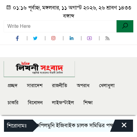
০১:১৬ পূর্বাহ্ন, মঙ্গলবার, ১১ অগাস্ট ২০২৬, ২৬ শ্রাবণ ১৪৩৩
বঙ্গাব্দ
প্রচ্ছদ
সারাদেশ
রাজনীতি
অপরাধ
খেলাধুলা
চাকরি
বিনোদন
লাইফস্টাইল
শিক্ষা
×
পাইকগাছা-কপিলমুনি ইজিবাইক চালক সমিতির পক্ষ থেকে সড়ক দু’র্ঘ’
শিরোনামঃ