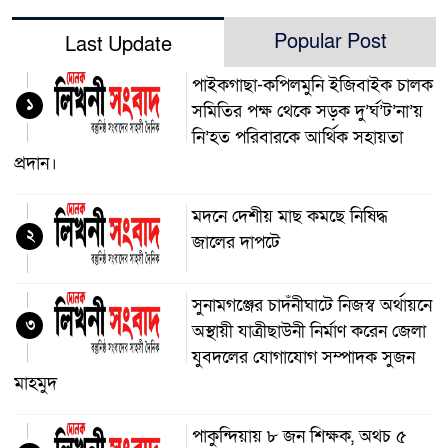
Popular Post
Last Update
পাইকগাছা-কপিলমুনি ইজিবাইক চালক
১
সমিতির পক্ষ থেকে সড়ক দু’র্ঘ’ট’না’য়
নি’হত পরিবারকে আর্থিক সহায়তা
প্রদান।
মদনে দেশীয় মাছ কমছে নিষিদ্ধ
২
জালের দাপটে
সুনামগঞ্জের চাদঁনীঘাটে নিজস্ব অর্থায়নে
৩
অস্থায়ী যাত্রীছাউনী নির্মাণ করেন জেলা
যুবদলের যোগাযোগ সম্পাদক সুজন
মাহমুদ
পাকুন্দিয়ায় ৮ জন শিক্ষক, অথচ ৫