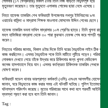
সোমবার (১৭ ফেব্রুয়ারি) বিকাল ৫টায় তিনি নিজ বাড়িতে বিদ্যুৎপৃষ্ট হয়ে
মৃত্যুবরণ করেছেন। তার মৃত্যুতে এলাকায় শোকের ছায়া নেমে এসেছে।
নিহত হাফেজ তাকরিম শেখ ফকিরহাট উপজেলার লখপুর ইউনিয়নের ৯নং
ওয়ার্ডের বাসিন্দা ও মাদ্রাসা শিক্ষক মাওলানা মোসলেম উদ্দিন শেখের ছেলে।
হাফেজ তাকরিম ভবনা দাখিল মাদ্রাসার ১০ম শ্রেণির ছাত্র। তিনি খুলনা রায়ের
মহল হাফিজিয়া মাদ্রাসা থেকে ৩০ পারা কুরআন হেফজ শেষ করে পাগড়ী গ্রহণ
করেন।
নিহতের পরিবার জানায়, বিকাল ৪টার দিকে তিনি ঘরের বৈদ্যুতিক লাইন ঠিক করার
কাজ করছিলেন। এসময় বৈদ্যুতিক শকে তিনি মাটিতে লুটিয়ে পড়েন। পরিবারের
লোকজন দেখতে পেয়ে তাঁকে উদ্ধার করে চিকিৎসার জন্য খুলনা মেডিকেল
কলেজ হাসপাতালে নিয়ে যান। এসময় কর্তব্যরত চিকিৎসক তাকরিম শেখকে মৃত
ঘোষণা করেন।
ফকিরহাট মডেল থানার ভারপ্রাপ্ত কর্মকর্তা (ওসি) এসএম আলমগীর হোসেন
জানান, ঘরে বিদ্যুতের কাজ করার সময় এই ঘটনাটি ঘটেছে। পুলিশ ইতোমধ্যে
ঘটনাস্থল পরিদর্শন করেছে। মৃতের পরিবারের সাথে কথা বলে পরবর্তী আইনি
ব্যবস্থা গ্রহণ করা হবে বলে তিনি জানান।
Tag :