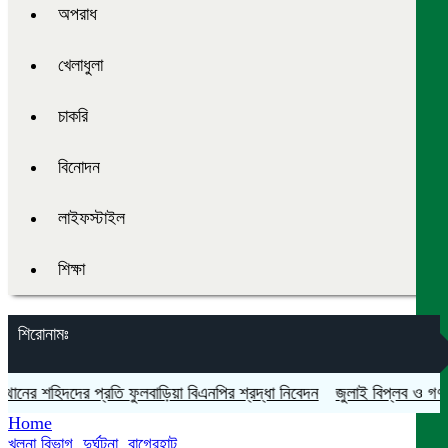
অপরাধ
খেলাধুলা
চাকরি
বিনোদন
লাইফস্টাইল
শিক্ষা
শিরোনামঃ
র শহিদদের প্রতি ফুলবাড়িয়া বিএনপির শ্রদ্ধা নিবেদন
জুলাই বিপ্লব ও গণঅভ্যুত
Home
খুলনা বিভাগ
,
দুর্ঘটনা
,
বাগেরহাট