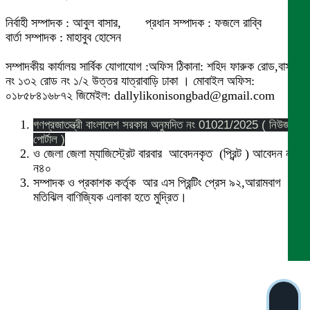
নির্বাহী সম্পাদক : আবুল বাসার, প্রধান সম্পাদক : ফজলে রাব্বি
বার্তা সম্পাদক : মাহাবুব হোসেন
সম্পাদকীয় কার্যালয় সার্বিক যোগাযোগ :অফিস ঠিকানা: শহিদ ফারুক রোড,বাসা
নং ১৩২ রোড নং ১/২ উত্তর যাত্রাবাড়ি ঢাকা । মোবাইল অফিস:
০১৮৫৮৪১৬৮৭২ জিমেইল: dallylikonisongbad@gmail.com
গণপ্রজাতন্ত্রী বাংলাদেশ সরকার অনুমদিত নং 01021/2025 ( নিউজ
পোর্টাল )
ও জেলা জেলা ম্যাজিস্ট্রেট বারবার আবেদনকৃত (প্রিন্ট ) আবেদন নং
ন৪০
সম্পাদক ও প্রকাশক কর্তৃক আর এস প্রিন্টিং প্রেস ৯২,আরামবাগ
মতিঝিল বাণিজ্যিক এলাকা হতে মুদ্রিত।