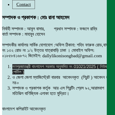
Contact
সম্পাদক ও প্রকাশক : মোঃ রানা আহমেদ
নির্বাহী সম্পাদক : আবুল বাসার, প্রধান সম্পাদক : ফজলে রাব্বি
বার্তা সম্পাদক : মাহাবুব হোসেন
সম্পাদকীয় কার্যালয় সার্বিক যোগাযোগ :অফিস ঠিকানা: শহিদ ফারুক রোড,বাসা
নং ১৩২ রোড নং ১/২ উত্তর যাত্রাবাড়ি ঢাকা । মোবাইল অফিস:
০১৮৫৮৪১৬৮৭২ জিমেইল: dallylikonisongbad@gmail.com
গণপ্রজাতন্ত্রী বাংলাদেশ সরকার অনুমদিত নং 01021/2025 ( নিউজ
পোর্টাল )
ও জেলা জেলা ম্যাজিস্ট্রেট বারবার আবেদনকৃত (প্রিন্ট ) আবেদন নং
ন৪০
সম্পাদক ও প্রকাশক কর্তৃক আর এস প্রিন্টিং প্রেস ৯২,আরামবাগ
মতিঝিল বাণিজ্যিক এলাকা হতে মুদ্রিত।
বাংলাদেশ কপিরাইট আবেদনকৃত