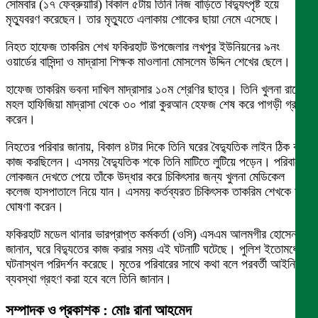
সোমবার (১৭ ফেব্রুয়ারি) বিকাল ৫টায় তিনি নিজ বাড়িতে বিদ্যুৎপৃষ্ট হয়ে
মৃত্যুবরণ করেছেন। তার মৃত্যুতে এলাকায় শোকের ছায়া নেমে এসেছে।
নিহত হাফেজ তাকরিম শেখ ফকিরহাট উপজেলার লখপুর ইউনিয়নের ৯নং
ওয়ার্ডের বাসিন্দা ও মাদ্রাসা শিক্ষক মাওলানা মোসলেম উদ্দিন শেখের ছেলে।
হাফেজ তাকরিম ভবনা দাখিল মাদ্রাসার ১০ম শ্রেণির ছাত্র। তিনি খুলনা রায়ের
মহল হাফিজিয়া মাদ্রাসা থেকে ৩০ পারা কুরআন হেফজ শেষ করে পাগড়ী গ্রহণ
করেন।
নিহতের পরিবার জানায়, বিকাল ৪টার দিকে তিনি ঘরের বৈদ্যুতিক লাইন ঠিক করার
কাজ করছিলেন। এসময় বৈদ্যুতিক শকে তিনি মাটিতে লুটিয়ে পড়েন। পরিবারের
লোকজন দেখতে পেয়ে তাঁকে উদ্ধার করে চিকিৎসার জন্য খুলনা মেডিকেল
কলেজ হাসপাতালে নিয়ে যান। এসময় কর্তব্যরত চিকিৎসক তাকরিম শেখকে মৃত
ঘোষণা করেন।
ফকিরহাট মডেল থানার ভারপ্রাপ্ত কর্মকর্তা (ওসি) এসএম আলমগীর হোসেন
জানান, ঘরে বিদ্যুতের কাজ করার সময় এই ঘটনাটি ঘটেছে। পুলিশ ইতোমধ্যে
ঘটনাস্থল পরিদর্শন করেছে। মৃতের পরিবারের সাথে কথা বলে পরবর্তী আইনি
ব্যবস্থা গ্রহণ করা হবে বলে তিনি জানান।
সম্পাদক ও প্রকাশক : মোঃ রানা আহমেদ