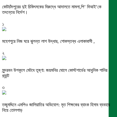
কোটচাঁদপুরের দুই চিকিৎসকের বিরুদ্ধে আদালতে মামলা,পি’ বিআই’কে
তদন্তের নির্দেশ।
১
মহেশপুরে নিজ ঘরে ঝুলন্ত লাশ উদ্ধার, শোকস্তব্ধ এলাকাবাসী ,
২
সুন্দরবন উপকূলে মেটবে তৃষ্ণা: জয়মনির ঘোলে কোস্টগার্ডের আধুনিক পানির
প্ল্যান্ট
৩
তজুমদ্দিনে এমপিও জালিয়াতির অভিযোগ: মৃত শিক্ষকের ব্যাংক হিসাব ব্যবহার
নিয়ে তোলপাড়