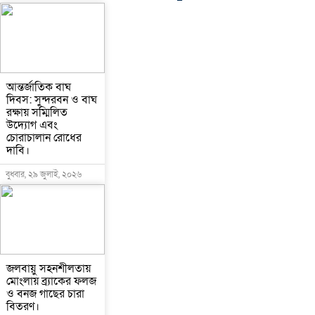
আন্তর্জাতিক বাঘ
দিবস: সুন্দরবন ও বাঘ
রক্ষায় সম্মিলিত
উদ্যোগ এবং
চোরাচালান রোধের
দাবি।
বুধবার, ২৯ জুলাই, ২০২৬
জলবায়ু সহনশীলতায়
মোংলায় ব্র্যাকের ফলজ
ও বনজ গাছের চারা
বিতরণ।