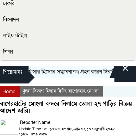
চাকরি
বিনোদন
লাইফস্টাইল
শিক্ষা
×
ধ্যে শ্রেষ্ট অফিসার হিসেবে সম্মাননাপত্র গ্রহন করেন দিরাই থানার ওস
শিরোনামঃ
খুলনা বিভাগ
নিলাম বিক্রি
বাগেরহাট
মোংলা
,
,
,
Home
বাগেরহাটের মোংলা বন্দরে নিলামে তোলা ২৭ গাড়ির বিক্রয়
আদেশ জারি।
Reporter Name
Update Time : ০৭:১৭:৫৬ অপরাহ্ন, সোমবার, ১০ ফেব্রুয়ারী ২০২৫
/
১৪৯ Time View