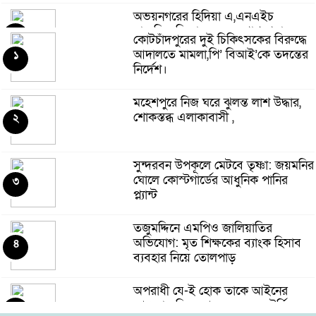
অভয়নগরের হিদিয়া এ,এনএইচ
মাধ্যমিক বিদ্যালয়ের ভরপ্রাপ্ত প্রধান
৫
কোটচাঁদপুরের দুই চিকিৎসকের বিরুদ্ধে
শিক্ষক শাহনাজ পারভীনের বিরুদ্ধে
আদালতে মামলা,পি’ বিআই’কে তদন্তের
১
অনিয়মের অভিযোগ
নির্দেশ।
মহেশপুরে ১৫০ পিস ইয়াবাসহ মাদক
মহেশপুরে নিজ ঘরে ঝুলন্ত লাশ উদ্ধার,
কারবারি আটক, ভ্রাম্যমাণ আদালতে
৬
শোকস্তব্ধ এলাকাবাসী ,
২
দুইজনের কারাদণ্ড
সুন্দরবন উপকূলে মেটবে তৃষ্ণা: জয়মনির
সুন্দরবন উপকূলে মেটবে তৃষ্ণা: জয়মনির
ঘোলে কোস্টগার্ডের আধুনিক পানির
৭
ঘোলে কোস্টগার্ডের আধুনিক পানির
৩
প্ল্যান্ট
প্ল্যান্ট
কোটচাঁদপুরে চাঞ্চল্যকর চোরচক্রের ৪
তজুমদ্দিনে এমপিও জালিয়াতির
সদস্য গ্রেপ্তার,উদ্ধার ২টি মোবাইল।
৮
অভিযোগ: মৃত শিক্ষকের ব্যাংক হিসাব
৪
ব্যবহার নিয়ে তোলপাড়
পুটিজানায় মাদকবিরোধী মোবাইল কোর্ট,
অপরাধী যে-ই হোক তাকে আইনের
মাদক সেবনের দায়ে ৬ মাসের কারাদণ্ড।
৯
আওতায় নিয়ে আসতে হবে- এটর্নি
৫