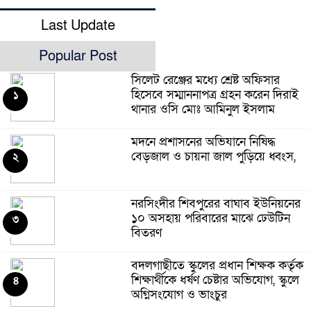
Last Update
Popular Post
সিলেট রেঞ্জের মধ্যে শ্রেষ্ট অফিসার
হিসেবে সম্মাননাপত্র গ্রহন করেন দিরাই
১
থানার ওসি মোঃ আমিনুল ইসলাম
মদনে প্রশাসনের অভিযানে নিষিদ্ধ
বেড়জাল ও চায়না জাল পুড়িয়ে ধ্বংস,
২
নরসিংদীর শিবপুরের বাঘাব ইউনিয়নের
১০ অসহায় পরিবারের মাঝে ঢেউটিন
৩
বিতরণ
বদলগাছীতে স্কুলের প্রধান শিক্ষক কর্তৃক
শিক্ষার্থীকে ধর্ষণ চেষ্টার অভিযোগ, স্কুলে
৪
অগ্নিসংযোগ ও ভাংচুর