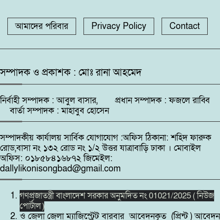
জেনারেল
সাতক্ষীরার কলারোয়ায় র‍্যাবের অভিযান,
আমাদের পরিবার
Privacy Policy
জামিনে মুক্ত’ বেনজীরকে দেশে এনে
Contact
৮৫ বোতল ESKUF সিরাপসহ মাদক
১০
বিচারের মুখোমুখি করা হবে: পররাষ্ট্র
৬
ব্যবসায়ী গ্রেফতার
প্রতিমন্ত্রী
ফটিকছড়িতে ‘তাজকিয়া হেলথ
সম্পাদক ও প্রকাশক : মোঃ রানা আহমেদ
ক্যাম্প-২০২৬’, প্রায় ৭০০ জনের
৭
স্বাস্থ্যসেবা প্রদান,
নির্বাহী সম্পাদক : আবুল বাসার, প্রধান সম্পাদক : ফজলে রাব্বি
বার্তা সম্পাদক : মাহাবুব হোসেন
ঝিনাইদহের কালীগঞ্জে সরকারি অনুদানের
চেক বিতরণ
৮
সম্পাদকীয় কার্যালয় সার্বিক যোগাযোগ :অফিস ঠিকানা: শহিদ ফারুক
রোড,বাসা নং ১৩২ রোড নং ১/২ উত্তর যাত্রাবাড়ি ঢাকা । মোবাইল
উপকূলের মানুষের পাশে কোস্টগার্ড:
অফিস: ০১৮৫৮৪১৬৮৭২ জিমেইল:
শরণখোলায় ২৫৫ জনকে বিনামূল্যে
dallylikonisongbad@gmail.com
৯
চিকিৎসা সেবা ও ওষুধ বিতরণ।
গণপ্রজাতন্ত্রী বাংলাদেশ সরকার অনুমদিত নং 01021/2025 ( নিউজ
পলাশবাড়ীতে প্রথম শ্রেণির শিক্ষার্থীর পেট
পোর্টাল )
মুচড়ে ও বেঞ্চে শুইয়ে নির্যাতনের
১০
ও জেলা জেলা ম্যাজিস্ট্রেট বারবার আবেদনকৃত (প্রিন্ট ) আবেদন