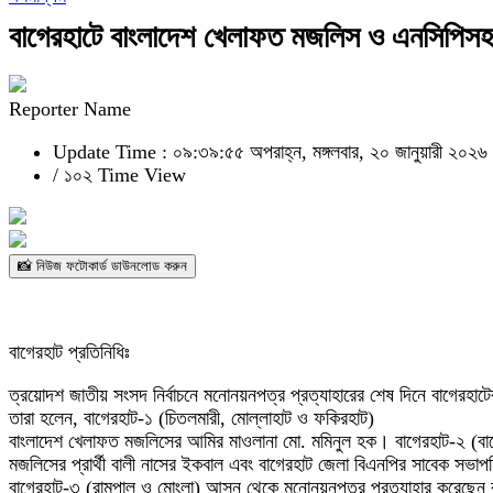
বাগেরহাটে বাংলাদেশ খেলাফত মজলিস ও এনসিপিসহ ম
Reporter Name
Update Time : ০৯:৩৯:৫৫ অপরাহ্ন, মঙ্গলবার, ২০ জানুয়ারী ২০২৬
/
১০২ Time View
📸 নিউজ ফটোকার্ড ডাউনলোড করুন
বাগেরহাট প্রতিনিধিঃ
ত্রয়োদশ জাতীয় সংসদ নির্বাচনে মনোনয়নপত্র প্রত্যাহারের শেষ দিনে বাগেরহা
তারা হলেন, বাগেরহাট-১ (চিতলমারী, মোল্লাহাট ও ফকিরহাট)
বাংলাদেশ খেলাফত মজলিসের আমির মাওলানা মো. মমিনুল হক। বাগেরহাট-২ (বাগে
মজলিসের প্রার্থী বালী নাসের ইকবাল এবং বাগেরহাট জেলা বিএনপির সাবেক সভা
বাগেরহাট-৩ (রামপাল ও মোংলা) আসন থেকে মনোনয়নপত্র প্রত্যাহার করেছেন বাংল