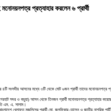
নোনয়নপত্র প্রত্যাহার করলেন ৬ প্রার্থী
টের ৪টি সংসদীয় আসনের মধ্যে ৩টি থেকে মোট ৬জন প্রার্থী তাদের মনোনয়নপত্র প
রহাট সদর ও কচুয়া) আসন থেকে তিনজন প্রার্থী মনোনয়নপত্র প্রত্যাহার করেছেন
পতি এম. এ. সালাম।
াদেশ খেলাফত মজলিসের প্রার্থী মো. জুলফিকার হোসেন ও জাতীয় নাগরিক পার্টি (