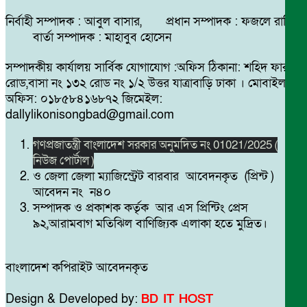
নির্বাহী সম্পাদক : আবুল বাসার, প্রধান সম্পাদক : ফজলে রাব্বি
বার্তা সম্পাদক : মাহাবুব হোসেন
সম্পাদকীয় কার্যালয় সার্বিক যোগাযোগ :অফিস ঠিকানা: শহিদ ফারুক
রোড,বাসা নং ১৩২ রোড নং ১/২ উত্তর যাত্রাবাড়ি ঢাকা । মোবাইল
অফিস: ০১৮৫৮৪১৬৮৭২ জিমেইল:
dallylikonisongbad@gmail.com
গণপ্রজাতন্ত্রী বাংলাদেশ সরকার অনুমদিত নং 01021/2025 (
নিউজ পোর্টাল )
ও জেলা জেলা ম্যাজিস্ট্রেট বারবার আবেদনকৃত (প্রিন্ট )
আবেদন নং ন৪০
সম্পাদক ও প্রকাশক কর্তৃক আর এস প্রিন্টিং প্রেস
৯২,আরামবাগ মতিঝিল বাণিজ্যিক এলাকা হতে মুদ্রিত।
বাংলাদেশ কপিরাইট আবেদনকৃত
Design & Developed by:
BD IT HOST