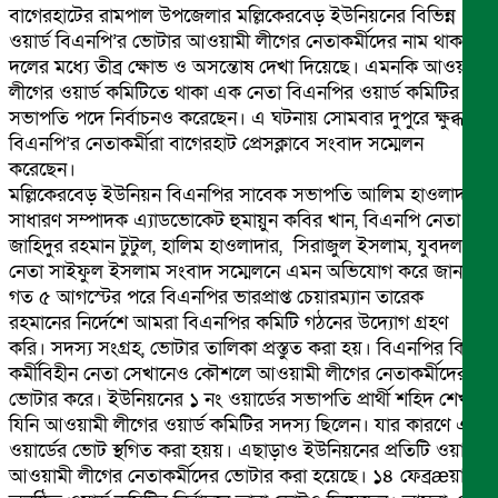
বাগেরহাটের রামপাল উপজেলার মল্লিকেরবেড় ইউনিয়নের বিভিন্ন
ওয়ার্ড বিএনপি’র ভোটার আওয়ামী লীগের নেতাকর্মীদের নাম থাকায়
দলের মধ্যে তীব্র ক্ষোভ ও অসন্তোষ দেখা দিয়েছে। এমনকি আওয়ামী
লীগের ওয়ার্ড কমিটিতে থাকা এক নেতা বিএনপির ওয়ার্ড কমিটির
সভাপতি পদে নির্বাচনও করেছেন। এ ঘটনায় সোমবার দুপুরে ক্ষুব্ধ
বিএনপি’র নেতাকর্মীরা বাগেরহাট প্রেসক্লাবে সংবাদ সম্মেলন
করেছেন।
মল্লিকেরবেড় ইউনিয়ন বিএনপির সাবেক সভাপতি আলিম হাওলাদার,
সাধারণ সম্পাদক এ্যাডভোকেট হুমায়ুন কবির খান, বিএনপি নেতা
জাহিদুর রহমান টুটুল, হালিম হাওলাদার, সিরাজুল ইসলাম, যুবদল
নেতা সাইফুল ইসলাম সংবাদ সম্মেলনে এমন অভিযোগ করে জানান,
গত ৫ আগস্টের পরে বিএনপির ভারপ্রাপ্ত চেয়ারম্যান তারেক
রহমানের নির্দেশে আমরা বিএনপির কমিটি গঠনের উদ্যোগ গ্রহণ
করি। সদস্য সংগ্রহ, ভোটার তালিকা প্রস্তুত করা হয়। বিএনপির কিছু
কর্মীবিহীন নেতা সেখানেও কৌশলে আওয়ামী লীগের নেতাকর্মীদের
ভোটার করে। ইউনিয়নের ১ নং ওয়ার্ডের সভাপতি প্রার্থী শহিদ শেখ,
যিনি আওয়ামী লীগের ওয়ার্ড কমিটির সদস্য ছিলেন। যার কারণে এই
ওয়ার্ডের ভোট স্থগিত করা হয়য়। এছাড়াও ইউনিয়নের প্রতিটি ওয়ার্ডে
আওয়ামী লীগের নেতাকর্মীদের ভোটার করা হয়েছে। ১৪ ফেব্রæয়ারি