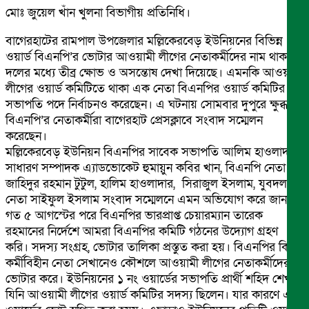
মোঃ জুয়েল খাঁন খুলনা বিভাগীয় প্রতিনিধি।
বাগেরহাটের রামপাল উপজেলার মল্লিকেরবেড় ইউনিয়নের বিভিন্ন
ওয়ার্ড বিএনপি’র ভোটার আওয়ামী লীগের নেতাকর্মীদের নাম থাকায়
দলের মধ্যে তীব্র ক্ষোভ ও অসন্তোষ দেখা দিয়েছে। এমনকি আওয়ামী
লীগের ওয়ার্ড কমিটিতে থাকা এক নেতা বিএনপির ওয়ার্ড কমিটির
সভাপতি পদে নির্বাচনও করেছেন। এ ঘটনায় সোমবার দুপুরে ক্ষুব্ধ
বিএনপি’র নেতাকর্মীরা বাগেরহাট প্রেসক্লাবে সংবাদ সম্মেলন
করেছেন।
মল্লিকেরবেড় ইউনিয়ন বিএনপির সাবেক সভাপতি আলিম হাওলাদার,
সাধারণ সম্পাদক এ্যাডভোকেট হুমায়ুন কবির খান, বিএনপি নেতা
জাহিদুর রহমান টুটুল, হালিম হাওলাদার, সিরাজুল ইসলাম, যুবদল
নেতা সাইফুল ইসলাম সংবাদ সম্মেলনে এমন অভিযোগ করে জানান,
গত ৫ আগস্টের পরে বিএনপির ভারপ্রাপ্ত চেয়ারম্যান তারেক
রহমানের নির্দেশে আমরা বিএনপির কমিটি গঠনের উদ্যোগ গ্রহণ
করি। সদস্য সংগ্রহ, ভোটার তালিকা প্রস্তুত করা হয়। বিএনপির কিছু
কর্মীবিহীন নেতা সেখানেও কৌশলে আওয়ামী লীগের নেতাকর্মীদের
ভোটার করে। ইউনিয়নের ১ নং ওয়ার্ডের সভাপতি প্রার্থী শহিদ শেখ,
যিনি আওয়ামী লীগের ওয়ার্ড কমিটির সদস্য ছিলেন। যার কারণে এই