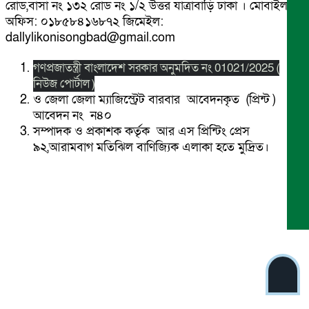
রোড,বাসা নং ১৩২ রোড নং ১/২ উত্তর যাত্রাবাড়ি ঢাকা । মোবাইল
অফিস: ০১৮৫৮৪১৬৮৭২ জিমেইল:
dallylikonisongbad@gmail.com
গণপ্রজাতন্ত্রী বাংলাদেশ সরকার অনুমদিত নং 01021/2025 (
নিউজ পোর্টাল )
ও জেলা জেলা ম্যাজিস্ট্রেট বারবার আবেদনকৃত (প্রিন্ট )
আবেদন নং ন৪০
সম্পাদক ও প্রকাশক কর্তৃক আর এস প্রিন্টিং প্রেস
৯২,আরামবাগ মতিঝিল বাণিজ্যিক এলাকা হতে মুদ্রিত।