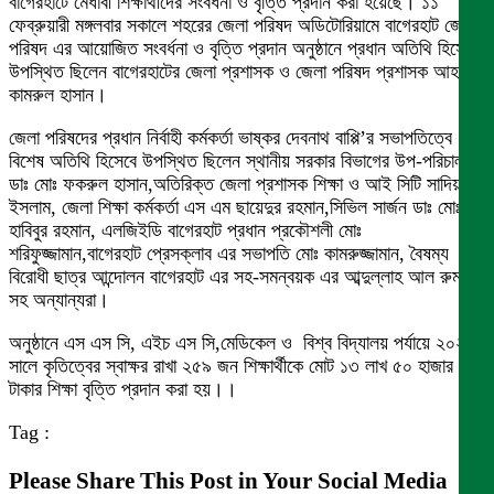
বাগেরহাটে মেধাবী শিক্ষার্থীদের সংবর্ধনা ও বৃত্তি প্রদান করা হয়েছে। ১১
ফেব্রুয়ারী মঙ্গলবার সকালে শহরের জেলা পরিষদ অডিটোরিয়ামে বাগেরহাট জেলা
পরিষদ এর আয়োজিত সংবর্ধনা ও বৃত্তি প্রদান অনুষ্ঠানে প্রধান অতিথি হিসেবে
উপস্থিত ছিলেন বাগেরহাটের জেলা প্রশাসক ও জেলা পরিষদ প্রশাসক আহমেদ
কামরুল হাসান।
জেলা পরিষদের প্রধান নির্বাহী কর্মকর্তা ভাষ্কর দেবনাথ বাপ্পি’র সভাপতিত্বে
বিশেষ অতিথি হিসেবে উপস্থিত ছিলেন স্থানীয় সরকার বিভাগের উপ-পরিচালক
ডাঃ মোঃ ফকরুল হাসান,অতিরিক্ত জেলা প্রশাসক শিক্ষা ও আই সিটি সাদিয়া
ইসলাম, জেলা শিক্ষা কর্মকর্তা এস এম ছায়েদুর রহমান,সিভিল সার্জন ডাঃ মোঃ
হাবিবুর রহমান, এলজিইডি বাগেরহাট প্রধান প্রকৌশলী মোঃ
শরিফুজ্জামান,বাগেরহাট প্রেসক্লাব এর সভাপতি মোঃ কামরুজ্জামান, বৈষম্য
বিরোধী ছাত্র আন্দোলন বাগেরহাট এর সহ-সমন্বয়ক এর আব্দুল্লাহ আল রুমান
সহ অন্যান্যরা।
অনুষ্ঠানে এস এস সি, এইচ এস সি,মেডিকেল ও বিশ্ব বিদ্যালয় পর্যায়ে ২০২৩
সালে কৃতিত্বের স্বাক্ষর রাখা ২৫৯ জন শিক্ষার্থীকে মোট ১৩ লাখ ৫০ হাজার
টাকার শিক্ষা বৃত্তি প্রদান করা হয়।।
Tag :
Please Share This Post in Your Social Media