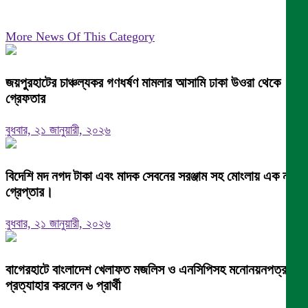
More News Of This Category
জয়পুরহাটের চাঞ্চল্যকর গণধর্ষণ মামলার আসামি ঢাকা উওরা থেকে
গ্রেফতার
বুধবার, ২১ জানুয়ারী, ২০২৬
বিদেশি মদ নগদ টাকা এবং মাদক সেবনের সরঞ্জাম সহ মোংলায় এক নারী
গ্রেপ্তার।
বুধবার, ২১ জানুয়ারী, ২০২৬
বাগেরহাটে বাংলাদেশ খেলাফত মজলিস ও এনসিপিসহ মনোনয়নপত্র
প্রত্যাহার করলেন ৬ প্রার্থী