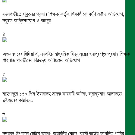
বদলগাছীতে স্কুলের প্রধান শিক্ষক কর্তৃক শিক্ষার্থীকে ধর্ষণ চেষ্টার অভিযোগ,
স্কুলে অগ্নিসংযোগ ও ভাংচুর
৪
অভয়নগরের হিদিয়া এ,এনএইচ মাধ্যমিক বিদ্যালয়ের ভরপ্রাপ্ত প্রধান শিক্ষক
শাহনাজ পারভীনের বিরুদ্ধে অনিয়মের অভিযোগ
৫
মহেশপুরে ১৫০ পিস ইয়াবাসহ মাদক কারবারি আটক, ভ্রাম্যমাণ আদালতে
দুইজনের কারাদণ্ড
৬
সুন্দরবন উপকূলে মেটবে তৃষ্ণা: জয়মনির ঘোলে কোস্টগার্ডের আধুনিক পানির