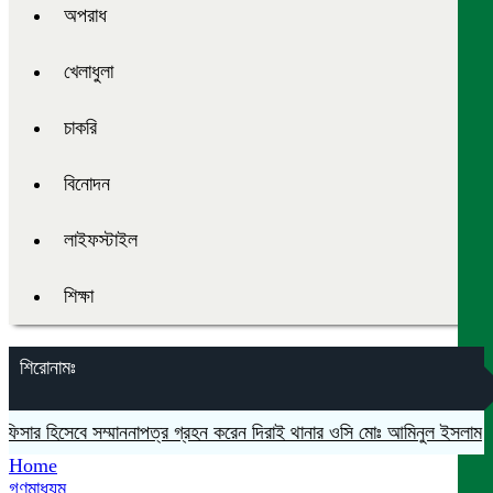
অপরাধ
খেলাধুলা
চাকরি
বিনোদন
লাইফস্টাইল
শিক্ষা
শিরোনামঃ
িসার হিসেবে সম্মাননাপত্র গ্রহন করেন দিরাই থানার ওসি মোঃ আমিনুল ইসলাম
মদন
Home
গণমাধ্যম