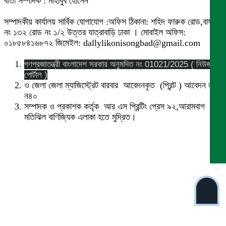
বার্তা সম্পাদক : মাহাবুব হোসেন
সম্পাদকীয় কার্যালয় সার্বিক যোগাযোগ :অফিস ঠিকানা: শহিদ ফারুক রোড,বাসা
নং ১৩২ রোড নং ১/২ উত্তর যাত্রাবাড়ি ঢাকা । মোবাইল অফিস:
০১৮৫৮৪১৬৮৭২ জিমেইল: dallylikonisongbad@gmail.com
গণপ্রজাতন্ত্রী বাংলাদেশ সরকার অনুমদিত নং 01021/2025 ( নিউজ
পোর্টাল )
ও জেলা জেলা ম্যাজিস্ট্রেট বারবার আবেদনকৃত (প্রিন্ট ) আবেদন নং
ন৪০
সম্পাদক ও প্রকাশক কর্তৃক আর এস প্রিন্টিং প্রেস ৯২,আরামবাগ
মতিঝিল বাণিজ্যিক এলাকা হতে মুদ্রিত।