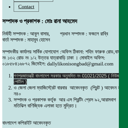
Contact
সম্পাদক ও প্রকাশক : মোঃ রানা আহমেদ
নির্বাহী সম্পাদক : আবুল বাসার, প্রধান সম্পাদক : ফজলে রাব্বি
বার্তা সম্পাদক : মাহাবুব হোসেন
সম্পাদকীয় কার্যালয় সার্বিক যোগাযোগ :অফিস ঠিকানা: শহিদ ফারুক রোড,বাসা
নং ১৩২ রোড নং ১/২ উত্তর যাত্রাবাড়ি ঢাকা । মোবাইল অফিস:
০১৮৫৮৪১৬৮৭২ জিমেইল: dallylikonisongbad@gmail.com
গণপ্রজাতন্ত্রী বাংলাদেশ সরকার অনুমদিত নং 01021/2025 ( নিউজ
পোর্টাল )
ও জেলা জেলা ম্যাজিস্ট্রেট বারবার আবেদনকৃত (প্রিন্ট ) আবেদন নং
ন৪০
সম্পাদক ও প্রকাশক কর্তৃক আর এস প্রিন্টিং প্রেস ৯২,আরামবাগ
মতিঝিল বাণিজ্যিক এলাকা হতে মুদ্রিত।
বাংলাদেশ কপিরাইট আবেদনকৃত