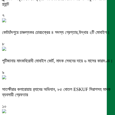
প্ল্যান্ট
৭
কোটচাঁদপুরে চাঞ্চল্যকর চোরচক্রের ৪ সদস্য গ্রেপ্তার,উদ্ধার ২টি মোবাইল।
৮
পুটিজানায় মাদকবিরোধী মোবাইল কোর্ট, মাদক সেবনের দায়ে ৬ মাসের কারাদণ্ড।
৯
সাতক্ষীরার কলারোয়ায় র‍্যাবের অভিযান, ৮৫ বোতল ESKUF সিরাপসহ মাদক
ব্যবসায়ী গ্রেফতার
১০