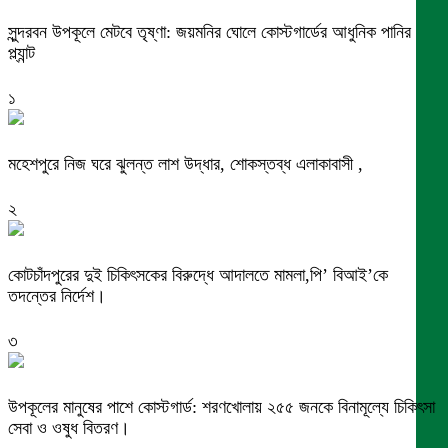
সুন্দরবন উপকূলে মেটবে তৃষ্ণা: জয়মনির ঘোলে কোস্টগার্ডের আধুনিক পানির
প্ল্যান্ট
১
মহেশপুরে নিজ ঘরে ঝুলন্ত লাশ উদ্ধার, শোকস্তব্ধ এলাকাবাসী ,
২
কোটচাঁদপুরের দুই চিকিৎসকের বিরুদ্ধে আদালতে মামলা,পি’ বিআই’কে
তদন্তের নির্দেশ।
৩
উপকূলের মানুষের পাশে কোস্টগার্ড: শরণখোলায় ২৫৫ জনকে বিনামূল্যে চিকিৎসা
সেবা ও ওষুধ বিতরণ।