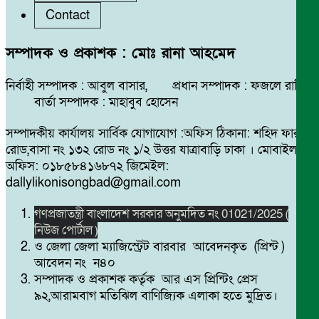
Contact
৫
ঝিনাইদহের কালীগঞ্জে সরকারি
অনুদানের চেক বিতরণ
৮
কোটচাঁদপুরে চাঞ্চল্যকর চোরচক্রের ৪
সম্পাদক ও প্রকাশক : মোঃ রানা আহমেদ
সদস্য গ্রেপ্তার,উদ্ধার ২টি মোবাইল।
নির্বাহী সম্পাদক : আবুল বাসার, প্রধান সম্পাদক : ফজলে রাব্বি
৬
তজুমদ্দিনে এমপিও জালিয়াতির
বার্তা সম্পাদক : মাহাবুব হোসেন
অভিযোগ: মৃত শিক্ষকের ব্যাংক হিসাব
৯
পুটিজানায় মাদকবিরোধী মোবাইল
সম্পাদকীয় কার্যালয় সার্বিক যোগাযোগ :অফিস ঠিকানা: শহিদ ফারুক
ব্যবহার নিয়ে তোলপাড়
কোর্ট, মাদক সেবনের দায়ে ৬ মাসের
রোড,বাসা নং ১৩২ রোড নং ১/২ উত্তর যাত্রাবাড়ি ঢাকা । মোবাইল
কারাদণ্ড।
অফিস: ০১৮৫৮৪১৬৮৭২ জিমেইল:
dallylikonisongbad@gmail.com
৭
অপরাধী যে-ই হোক তাকে আইনের
গণপ্রজাতন্ত্রী বাংলাদেশ সরকার অনুমদিত নং 01021/2025 (
আওতায় নিয়ে আসতে হবে- এটর্নি
১০
সাতক্ষীরার কলারোয়ায় র‍্যাবের
নিউজ পোর্টাল )
জেনারেল
অভিযান, ৮৫ বোতল ESKUF
ও জেলা জেলা ম্যাজিস্ট্রেট বারবার আবেদনকৃত (প্রিন্ট )
সিরাপসহ মাদক ব্যবসায়ী গ্রেফতার
আবেদন নং ন৪০
সম্পাদক ও প্রকাশক কর্তৃক আর এস প্রিন্টিং প্রেস
৮
জামিনে মুক্ত’ বেনজীরকে দেশে এনে
৯২,আরামবাগ মতিঝিল বাণিজ্যিক এলাকা হতে মুদ্রিত।
বিচারের মুখোমুখি করা হবে: পররাষ্ট্র