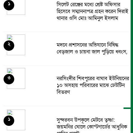
১
সিলেট রেঞ্জের মধ্যে শ্রেষ্ট অফিসার
হিসেবে সম্মাননাপত্র গ্রহন করেন দিরাই
থানার ওসি মোঃ আমিনুল ইসলাম
২
মদনে প্রশাসনের অভিযানে নিষিদ্ধ
বেড়জাল ও চায়না জাল পুড়িয়ে ধ্বংস,
৩
নরসিংদীর শিবপুরের বাঘাব ইউনিয়নের
১০ অসহায় পরিবারের মাঝে ঢেউটিন
বিতরণ
৪
বদলগাছীতে স্কুলের প্রধান শিক্ষক
১
সুন্দরবন উপকূলে মেটবে তৃষ্ণা:
কর্তৃক শিক্ষার্থীকে ধর্ষণ চেষ্টার
জয়মনির ঘোলে কোস্টগার্ডের আধুনিক
অভিযোগ, স্কুলে অগ্নিসংযোগ ও ভাংচুর