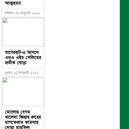
আত্মহত্যা
শনিবার, ২৪ জানুয়ারী, ২০২৬
বাগেরহাট-৩ আসনে
এমএ এইচ সেলিমের
প্রতীক ঘোড়া
বুধবার, ২১ জানুয়ারী, ২০২৬
মোংলায় বেগম
খালেদা জিয়ার রুহের
মাগফেরাত কামনায়
দোয়া মাহফিল