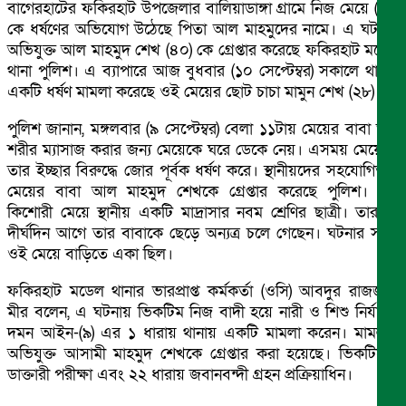
বাগেরহাটের ফকিরহাট উপজেলার বালিয়াডাঙ্গা গ্রামে নিজ মেয়ে (১৪)
কে ধর্ষণের অভিযোগ উঠেছে পিতা আল মাহমুদের নামে। এ ঘটনায়
অভিযুক্ত আল মাহমুদ শেখ (৪০) কে গ্রেপ্তার করেছে ফকিরহাট মডেল
থানা পুলিশ। এ ব্যাপারে আজ বুধবার (১০ সেপ্টেম্বর) সকালে থানায়
একটি ধর্ষণ মামলা করেছে ওই মেয়ের ছোট চাচা মামুন শেখ (২৮)।
পুলিশ জানান, মঙ্গলবার (৯ সেপ্টেম্বর) বেলা ১১টায় মেয়ের বাবা তার
শরীর ম্যাসাজ করার জন্য মেয়েকে ঘরে ডেকে নেয়। এসময় মেয়েকে
তার ইচ্ছার বিরুদ্ধে জোর পূর্বক ধর্ষণ করে। স্থানীয়দের সহযোগিতায়
মেয়ের বাবা আল মাহমুদ শেখকে গ্রেপ্তার করেছে পুলিশ। ওই
কিশোরী মেয়ে স্থানীয় একটি মাদ্রাসার নবম শ্রেণির ছাত্রী। তার মা
দীর্ঘদিন আগে তার বাবাকে ছেড়ে অন্যত্র চলে গেছেন। ঘটনার সময়
ওই মেয়ে বাড়িতে একা ছিল।
ফকিরহাট মডেল থানার ভারপ্রাপ্ত কর্মকর্তা (ওসি) আবদুর রাজজাক
মীর বলেন, এ ঘটনায় ভিকটিম নিজ বাদী হয়ে নারী ও শিশু নির্যাতন
দমন আইন-(৯) এর ১ ধারায় থানায় একটি মামলা করেন। মামলায়
অভিযুক্ত আসামী মাহমুদ শেখকে গ্রেপ্তার করা হয়েছে। ভিকটিমের
ডাক্তারী পরীক্ষা এবং ২২ ধারায় জবানবন্দী গ্রহন প্রক্রিয়াধিন।