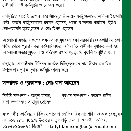
নেট বিডি এই কর্মসূচির আয়োজন করে।
কর্মসূচিতে সংহতি জ্ঞাপন করে সীমান্ত উন্নয়ন ফাউন্ডেশনের শাকিলা ইয়াসমিন
মেরী, অর্জন ফাউন্ডেশনের রুবেল হোসেন, প্রভা’র সালমা পারভিন, ইউথ
নেটওয়ার্কের হৃদয় মন্ডল ও মোঃ রিপন হোসেন।
আলোচনা সভায় সকলের পক্ষ থেকে সুন্দরবন রক্ষা সরকারি বেসরকারি যে কোন
পর্যায় থেকে প্রদান করা কর্মসূচি সফলে সম্মিলিত অঙ্গীকার ব্যাক্ত করা হয়।
আলোচনা সভার সুন্দরবন ও পরিবেশ রক্ষার প্রত্যয়ে র‌্যালি অনুষ্ঠিত হয়।
এছাড়াও সাতক্ষীরায় বিভিন্ন সংগঠন বিচ্ছিন্নভাবে সাতক্ষীরার একাধিক
উপজেলায় পৃথক পৃথক কর্মসূচি পালন করে।
সম্পাদক ও প্রকাশক : মোঃ রানা আহমেদ
নির্বাহী সম্পাদক : আবুল বাসার, প্রধান সম্পাদক : ফজলে রাব্বি
বার্তা সম্পাদক : মাহাবুব হোসেন
সম্পাদকীয় কার্যালয় সার্বিক যোগাযোগ :অফিস ঠিকানা: শহিদ ফারুক রোড,বাসা
নং ১৩২ রোড নং ১/২ উত্তর যাত্রাবাড়ি ঢাকা । মোবাইল অফিস:
০১৮৫৮৪১৬৮৭২ জিমেইল: dallylikonisongbad@gmail.com