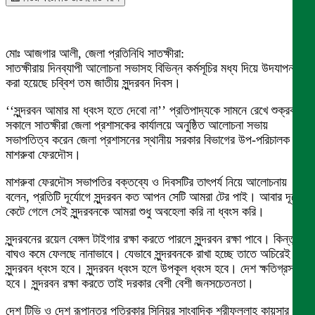
মোঃ আজগার আলী, জেলা প্রতিনিধি সাতক্ষীরা:
সাতক্ষীরায় দিনব্যাপী আলোচনা সভাসহ বিভিন্ন কর্মসূচির মধ্য দিয়ে উদযাপন
করা হয়েছে চব্বিশ তম জাতীয় সুন্দরবন দিবস।
‘‘সুন্দরবন আমার মা ধ্বংস হতে দেবো না’’ প্রতিপাদ্যকে সামনে রেখে শুক্রবার
সকালে সাতক্ষীরা জেলা প্রশাসকের কার্যালয়ে অনুষ্ঠিত আলোচনা সভায়
সভাপতিত্ব করেন জেলা প্রশাসনের স্থানীয় সরকার বিভাগের উপ-পরিচালক
মাশরুবা ফেরদৌস।
মাশরুবা ফেরদৌস সভাপতির বক্তব্যে ও দিবসটির তাৎপর্য নিয়ে আলোচনায়
বলেন, প্রতিটি দূর্যোগে সুন্দরবন কত আপন সেটি আমরা টের পাই। আবার দূর্যোগ
কেটে গেলে সেই সুন্দরবনকে আমরা শুধু অবহেলা করি না ধ্বংস করি।
সুন্দরবনের রয়েল বেঙ্গল টাইগার রক্ষা করতে পারলে সুন্দরবন রক্ষা পাবে। কিন্তু
বাঘও কমে ফেলছে নানাভাবে। যেভাবে সুন্দরবনকে রাখা হচ্ছে তাতে অচিরেই
সুন্দরবন ধ্বংস হবে। সুন্দরবন ধ্বংস হলে উপকূল ধ্বংস হবে। দেশ ক্ষতিগ্রস্থ
হবে। সুন্দরবন রক্ষা করতে তাই দরকার বেশী বেশী জনসচেতনতা।
দেশ টিভি ও দেশ রূপান্তর পত্রিকার সিনিয়র সাংবাদিক শরীফুল্লাহ কায়সার