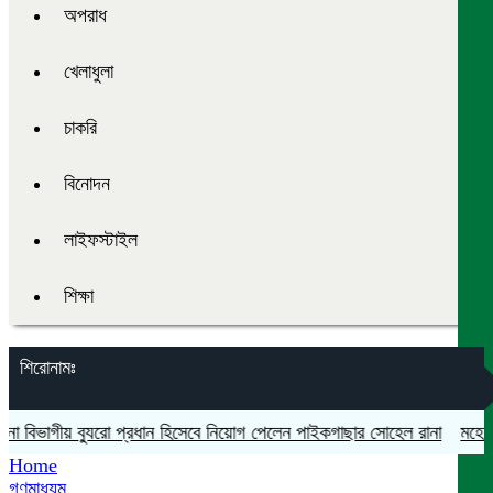
অপরাধ
খেলাধুলা
চাকরি
বিনোদন
লাইফস্টাইল
শিক্ষা
শিরোনামঃ
িভাগীয় ব্যুরো প্রধান হিসেবে নিয়োগ পেলেন পাইকগাছার সোহেল রানা
মহেশপুরে 
Home
গণমাধ্যম