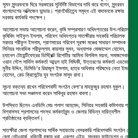
সুমন সুন্দরবনকে ঘিরে সরকারের সুনির্দিষ্ট বিভাগের দাবি করে বলেন, সুন্দরবন
বাংলাদেশের অক্সিজেন ভান্ডার। প্রাণবৈচিত্র্যে সমৃদ্ধ এই বাদাবনকে রক্ষায়
দরকার কার্যকরি পদক্ষেপ।
আলোচনা সভায় আলোচনা করেন, কৃষি সম্প্রসারণ অধিদপ্তরের উপ-পরিচালক
কৃষিবিদ সাইফুল ইসলাম, পরিবেশ অধিদপ্তর সাতক্ষীরার সহকারি পরিচালক
সরদার শরীফুল ইসলাম, প্রাণসায়ের পরিবেশ সুরক্ষা মঞ্চের সাধারণ সম্পাদক
সিনিয়র সাংবাদিক শরীফুল্লাহ কায়সার সুমন, অধ্যাপক মোজাম্মেল হোসেন,
চ্যানেল টোয়েন্টিফোরের ডিস্ট্রিক্ট রিপোর্টার আমিনা বিলকিস ময়না, সমাজসেবার
ওয়ান স্টেপ সার্ভিস কর্মকর্তা আব্দুল হাই সিদ্দিকী, উত্তরণের কর্মকর্তা এডভোকেট
মুনীর উদ্দিন, ডিসিডি’র রিয়াজুল ইসলাম, ছাত্র অধিকার পরিষদের নেতা ইমরান
হোসেন, রেড ক্রিসেন্টের যুব সংগঠক মাসুদ রানা।
সূচনা বক্তব্য রাখেন পরিবেশবাদী সংগঠন বেলা’র মাহফুজুর রহমান মুকুল।
আলোচনা সভা সঞ্চালনা করেন সাকিবুর রহমান বাবলা।
উপস্থিত ছিলেন এনডিসি মোঃ পলাশ আহমেদ, সিনিয়র সহকারি কমিশনার প্রণয়
বিশ্বাসসহ প্রশাসনের পদস্থ কর্মকর্তাবৃন্দ ও জেলার বিভিন্ন দায়িত্বশীল
প্রতিষ্ঠানের ব্যক্তিবর্গ।
সাতক্ষীরা জেলা প্রশাসনের সার্বিক সহায়তায় বেসরকারি পরিবেশবাদি সংগঠন বেলা,
বেলা নেটওয়ার্ক, ধরিত্রী রক্ষায় ধরা, একশন এইড, সুন্দরবন ফাউন্ডেশন ও জেড