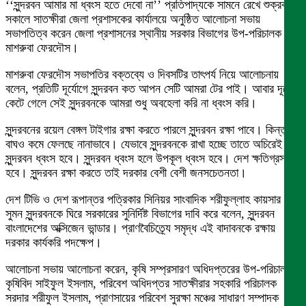
‘‘সুন্দরবন আমার মা ধ্বংস হতে দেবো না’’ প্রতিপাদ্যকে সামনে রেখে শুক্রবার
সকালে সাতক্ষীরা জেলা প্রশাসকের কার্যালয়ে অনুষ্ঠিত আলোচনা সভায়
সভাপতিত্ব করেন জেলা প্রশাসনের স্থানীয় সরকার বিভাগের উপ-পরিচালক
মাশরুবা ফেরদৌস।
মাশরুবা ফেরদৌস সভাপতির বক্তব্যে ও দিবসটির তাৎপর্য নিয়ে আলোচনায়
বলেন, প্রতিটি দূর্যোগে সুন্দরবন কত আপন সেটি আমরা টের পাই। আবার দূর্যোগ
কেটে গেলে সেই সুন্দরবনকে আমরা শুধু অবহেলা করি না ধ্বংস করি।
সুন্দরবনের রয়েল বেঙ্গল টাইগার রক্ষা করতে পারলে সুন্দরবন রক্ষা পাবে। কিন্তু
বাঘও কমে ফেলছে নানাভাবে। যেভাবে সুন্দরবনকে রাখা হচ্ছে তাতে অচিরেই
সুন্দরবন ধ্বংস হবে। সুন্দরবন ধ্বংস হলে উপকূল ধ্বংস হবে। দেশ ক্ষতিগ্রস্থ
হবে। সুন্দরবন রক্ষা করতে তাই দরকার বেশী বেশী জনসচেতনতা।
দেশ টিভি ও দেশ রূপান্তর পত্রিকার সিনিয়র সাংবাদিক শরীফুল্লাহ কায়সার
সুমন সুন্দরবনকে ঘিরে সরকারের সুনির্দিষ্ট বিভাগের দাবি করে বলেন, সুন্দরবন
বাংলাদেশের অক্সিজেন ভান্ডার। প্রাণবৈচিত্র্যে সমৃদ্ধ এই বাদাবনকে রক্ষায়
দরকার কার্যকরি পদক্ষেপ।
আলোচনা সভায় আলোচনা করেন, কৃষি সম্প্রসারণ অধিদপ্তরের উপ-পরিচালক
কৃষিবিদ সাইফুল ইসলাম, পরিবেশ অধিদপ্তর সাতক্ষীরার সহকারি পরিচালক
সরদার শরীফুল ইসলাম, প্রাণসায়ের পরিবেশ সুরক্ষা মঞ্চের সাধারণ সম্পাদক