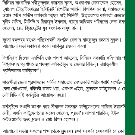
সিনিয়র সাংবাদিক শরীফুল্লাহ কায়সার সুমন, অধ্যাপক মোজাম্মেল হোসেন,
চ্যানেল টোয়েন্টিফোরের ডিস্ট্রিক্ট রিপোর্টার আমিনা বিলকিস ময়না, সমাজসেবার
ওয়ান স্টেপ সার্ভিস কর্মকর্তা আব্দুল হাই সিদ্দিকী, উত্তরণের কর্মকর্তা এডভোকেট
মুনীর উদ্দিন, ডিসিডি’র রিয়াজুল ইসলাম, ছাত্র অধিকার পরিষদের নেতা ইমরান
হোসেন, রেড ক্রিসেন্টের যুব সংগঠক মাসুদ রানা।
সূচনা বক্তব্য রাখেন পরিবেশবাদী সংগঠন বেলা’র মাহফুজুর রহমান মুকুল।
আলোচনা সভা সঞ্চালনা করেন সাকিবুর রহমান বাবলা।
উপস্থিত ছিলেন এনডিসি মোঃ পলাশ আহমেদ, সিনিয়র সহকারি কমিশনার প্রণয়
বিশ্বাসসহ প্রশাসনের পদস্থ কর্মকর্তাবৃন্দ ও জেলার বিভিন্ন দায়িত্বশীল
প্রতিষ্ঠানের ব্যক্তিবর্গ।
সাতক্ষীরা জেলা প্রশাসনের সার্বিক সহায়তায় বেসরকারি পরিবেশবাদি সংগঠন বেলা,
বেলা নেটওয়ার্ক, ধরিত্রী রক্ষায় ধরা, একশন এইড, সুন্দরবন ফাউন্ডেশন ও জেড
নেট বিডি এই কর্মসূচির আয়োজন করে।
কর্মসূচিতে সংহতি জ্ঞাপন করে সীমান্ত উন্নয়ন ফাউন্ডেশনের শাকিলা ইয়াসমিন
মেরী, অর্জন ফাউন্ডেশনের রুবেল হোসেন, প্রভা’র সালমা পারভিন, ইউথ
নেটওয়ার্কের হৃদয় মন্ডল ও মোঃ রিপন হোসেন।
আলোচনা সভায় সকলের পক্ষ থেকে সুন্দরবন রক্ষা সরকারি বেসরকারি যে কোন