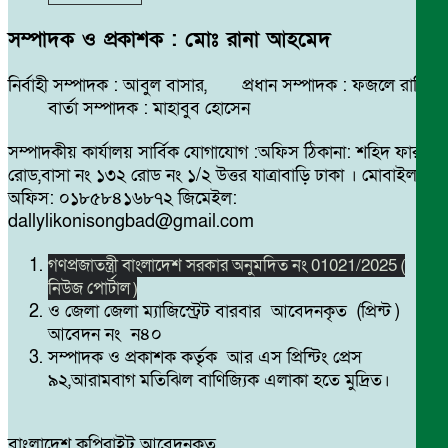
সম্পাদক ও প্রকাশক : মোঃ রানা আহমেদ
নির্বাহী সম্পাদক : আবুল বাসার, প্রধান সম্পাদক : ফজলে রাব্বি
বার্তা সম্পাদক : মাহাবুব হোসেন
সম্পাদকীয় কার্যালয় সার্বিক যোগাযোগ :অফিস ঠিকানা: শহিদ ফারুক
রোড,বাসা নং ১৩২ রোড নং ১/২ উত্তর যাত্রাবাড়ি ঢাকা । মোবাইল
অফিস: ০১৮৫৮৪১৬৮৭২ জিমেইল:
dallylikonisongbad@gmail.com
গণপ্রজাতন্ত্রী বাংলাদেশ সরকার অনুমদিত নং 01021/2025 (
নিউজ পোর্টাল )
ও জেলা জেলা ম্যাজিস্ট্রেট বারবার আবেদনকৃত (প্রিন্ট )
আবেদন নং ন৪০
সম্পাদক ও প্রকাশক কর্তৃক আর এস প্রিন্টিং প্রেস
৯২,আরামবাগ মতিঝিল বাণিজ্যিক এলাকা হতে মুদ্রিত।
বাংলাদেশ কপিরাইট আবেদনকৃত