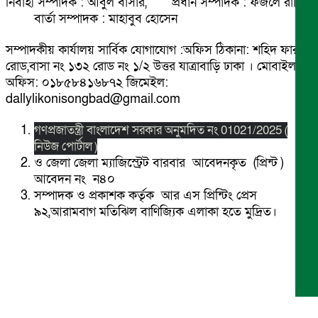
নির্বাহী সম্পাদক : আবুল বাসার, প্রধান সম্পাদক : ফজলে রাব্বি
বার্তা সম্পাদক : মাহাবুব হোসেন
সম্পাদকীয় কার্যালয় সার্বিক যোগাযোগ :অফিস ঠিকানা: শহিদ ফারুক
রোড,বাসা নং ১৩২ রোড নং ১/২ উত্তর যাত্রাবাড়ি ঢাকা । মোবাইল
অফিস: ০১৮৫৮৪১৬৮৭২ জিমেইল:
dallylikonisongbad@gmail.com
গণপ্রজাতন্ত্রী বাংলাদেশ সরকার অনুমদিত নং 01021/2025 (
নিউজ পোর্টাল )
ও জেলা জেলা ম্যাজিস্ট্রেট বারবার আবেদনকৃত (প্রিন্ট )
আবেদন নং ন৪০
সম্পাদক ও প্রকাশক কর্তৃক আর এস প্রিন্টিং প্রেস
৯২,আরামবাগ মতিঝিল বাণিজ্যিক এলাকা হতে মুদ্রিত।