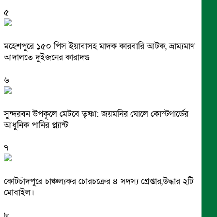
৫
মহেশপুরে ১৫০ পিস ইয়াবাসহ মাদক কারবারি আটক, ভ্রাম্যমাণ
আদালতে দুইজনের কারাদণ্ড
৬
সুন্দরবন উপকূলে মেটবে তৃষ্ণা: জয়মনির ঘোলে কোস্টগার্ডের
আধুনিক পানির প্ল্যান্ট
৭
কোটচাঁদপুরে চাঞ্চল্যকর চোরচক্রের ৪ সদস্য গ্রেপ্তার,উদ্ধার ২টি
মোবাইল।
৮