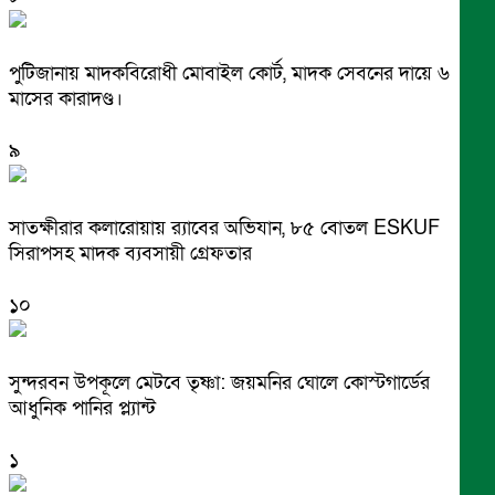
পুটিজানায় মাদকবিরোধী মোবাইল কোর্ট, মাদক সেবনের দায়ে ৬
মাসের কারাদণ্ড।
৯
সাতক্ষীরার কলারোয়ায় র‍্যাবের অভিযান, ৮৫ বোতল ESKUF
সিরাপসহ মাদক ব্যবসায়ী গ্রেফতার
১০
সুন্দরবন উপকূলে মেটবে তৃষ্ণা: জয়মনির ঘোলে কোস্টগার্ডের
আধুনিক পানির প্ল্যান্ট
১