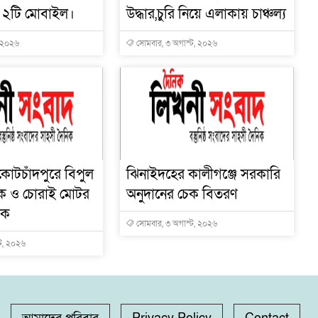
ধার ২টি মোবাইল।
উদ্ধার,চুরি নিয়ে এলাকায় চাঞ্চল্য
, ২০২৬
সোমবার, ৩ অগাস্ট, ২০২৬
োটচাঁদপুরে বিপুল
ঝিনাইদহের কালীগঞ্জে সরকারি
ক ও চোরাই মোটর
অনুদানের চেক বিতরণ
টক
সোমবার, ৩ অগাস্ট, ২০২৬
ট, ২০২৬