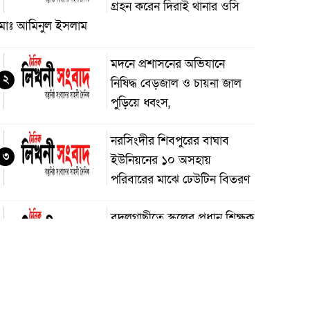
গ্রহন করেন দিরাই থানার ওসি
মোঃ আমিনুল ইসলাম
মদনে প্রশাসনের অভিযানে
২
নিষিদ্ধ বেড়জাল ও চায়না জাল
পুড়িয়ে ধ্বংস,
নরসিংদীর শিবপুরের বাঘাব
৩
ইউনিয়নের ১০ অসহায়
পরিবারের মাঝে ঢেউটিন বিতরণ
বদলগাছীতে স্কুলের প্রধান শিক্ষক
৪
কর্তৃক শিক্ষার্থীকে ধর্ষণ চেষ্টার
অভিযোগ, স্কুলে অগ্নিসংযোগ ও
াংচুর