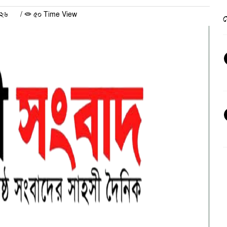
০২৬
/
৫০ Time View
ভ