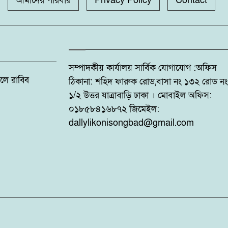
আমাদের পরিবার
Privacy Policy
Contact
সম্পাদকীয় কার্যালয় সার্বিক যোগাযোগ :অফিস
: ফজলে রাব্বি
ঠিকানা: শহিদ ফারুক রোড,বাসা নং ১৩২ রোড নং
১/২ উত্তর যাত্রাবাড়ি ঢাকা । মোবাইল অফিস:
০১৮৫৮৪১৬৮৭২ জিমেইল:
dallylikonisongbad@gmail.com