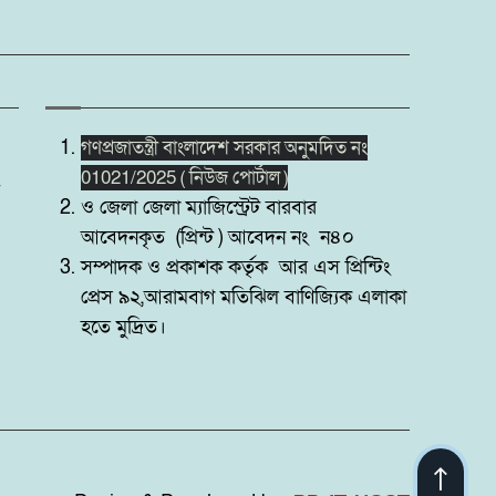
গণপ্রজাতন্ত্রী বাংলাদেশ সরকার অনুমদিত নং
01021/2025 ( নিউজ পোর্টাল )
ও জেলা জেলা ম্যাজিস্ট্রেট বারবার
আবেদনকৃত (প্রিন্ট ) আবেদন নং ন৪০
সম্পাদক ও প্রকাশক কর্তৃক আর এস প্রিন্টিং
প্রেস ৯২,আরামবাগ মতিঝিল বাণিজ্যিক এলাকা
হতে মুদ্রিত।