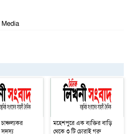
l Media
চাঞ্চল্যকর
মহেশপুরে এক ব্যক্তির বাড়ি
 সদস্য
থেকে ৩ টি চোরাই গরু