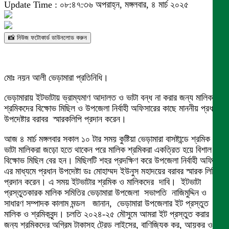
Update Time : ০৮:৪৭:৩৬ অপরাহ্ন, মঙ্গলবার, ৪ মার্চ ২০২৫
📸 নিউজ ফটোকার্ড ডাউনলোড করুন
মোঃ নয়ন আলী ভেড়ামারা প্রতিনিধি।
ভেড়ামারায় ইটভাটায় ভ্রাম্যমাণ আদালত ও ভাটা বন্ধ না করার জন্য মালিক
শ্রমিকদের বিক্ষোভ মিছিল ও উপজেলা নির্বাহী অফিসারের কাছে মাননীয় প্রধান
উপদেষ্টার বরাবর স্মারকলিপি প্রদান করেন।
আজ ৪ মার্চ মঙ্গলবার সকাল ১০ টার সময় কুষ্টিয়া ভেড়ামারা বাসষ্টান্ডে শ্রমিক ও
ভাটা মালিকরা জড়ো হতে থাকেন পরে মালিক শ্রমিকরা একত্রিত হয়ে বিশাল এক
বিক্ষোভ মিছিল বের হন। মিছিলটি শহর প্রদক্ষিণ করে উপজেলা নির্বাহী অফিসার
এর মাধ্যমে প্রধান উপদেষ্টা ডঃ মোহাম্মদ ইউনুস মহাদয়ের বরাবর স্মারক লিপি
প্রদান করেন। এ সময় ইটভাটার শ্রমিক ও মালিকদের দাবি। ইটভাটা
প্রস্তুতকারক মালিক সমিতির ভেড়ামারা উপজেলা সভাপতি নাজিমুদ্দিন ও
সাধারণ সম্পাদক কালাম মন্ডল জানান, ভেড়ামারা উপজেলার ইট প্রস্তুত
মালিক ও শ্রমিকবৃন্দ। চলতি ২০২৪-২৫ মৌসুমে আমরা ইট প্রস্তুত করার
জন্য শ্রমিকদের অগ্রিম টাকাসহ ট্রেড লাইসের, বাণিজ্যিক কর, আয়কর ও