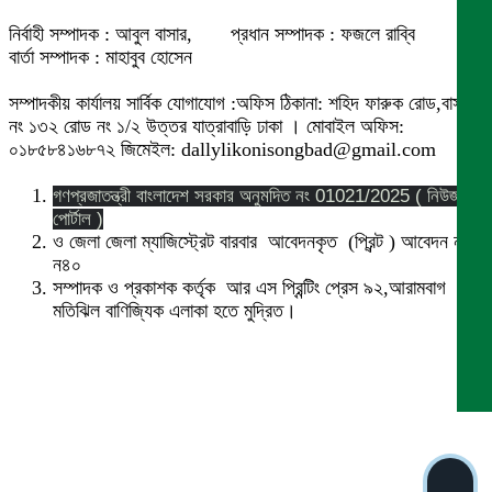
নির্বাহী সম্পাদক : আবুল বাসার, প্রধান সম্পাদক : ফজলে রাব্বি
বার্তা সম্পাদক : মাহাবুব হোসেন
সম্পাদকীয় কার্যালয় সার্বিক যোগাযোগ :অফিস ঠিকানা: শহিদ ফারুক রোড,বাসা
নং ১৩২ রোড নং ১/২ উত্তর যাত্রাবাড়ি ঢাকা । মোবাইল অফিস:
০১৮৫৮৪১৬৮৭২ জিমেইল: dallylikonisongbad@gmail.com
গণপ্রজাতন্ত্রী বাংলাদেশ সরকার অনুমদিত নং 01021/2025 ( নিউজ
পোর্টাল )
ও জেলা জেলা ম্যাজিস্ট্রেট বারবার আবেদনকৃত (প্রিন্ট ) আবেদন নং
ন৪০
সম্পাদক ও প্রকাশক কর্তৃক আর এস প্রিন্টিং প্রেস ৯২,আরামবাগ
মতিঝিল বাণিজ্যিক এলাকা হতে মুদ্রিত।