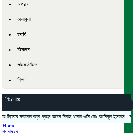
অপরাধ
খেলাধুলা
চাকরি
বিনোদন
লাইফস্টাইল
শিক্ষা
শিরোনামঃ
র হিসেবে সম্মাননাপত্র গ্রহন করেন দিরাই থানার ওসি মোঃ আমিনুল ইসলাম
মদনে প
Home
গণমাধ্যম