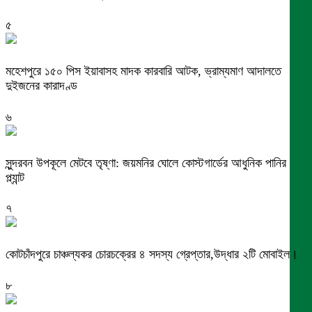
৫
মহেশপুরে ১৫০ পিস ইয়াবাসহ মাদক কারবারি আটক, ভ্রাম্যমাণ আদালতে
দুইজনের কারাদণ্ড
৬
সুন্দরবন উপকূলে মেটবে তৃষ্ণা: জয়মনির ঘোলে কোস্টগার্ডের আধুনিক পানির
প্ল্যান্ট
৭
কোটচাঁদপুরে চাঞ্চল্যকর চোরচক্রের ৪ সদস্য গ্রেপ্তার,উদ্ধার ২টি মোবাইল।
৮