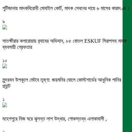
পুটিজানায় মাদকবিরোধী মোবাইল কোর্ট, মাদক সেবনের দায়ে ৬ মাসের কারাদণ্ড।
৯
সাতক্ষীরার কলারোয়ায় র‍্যাবের অভিযান, ৮৫ বোতল ESKUF সিরাপসহ মাদক
ব্যবসায়ী গ্রেফতার
১০
সুন্দরবন উপকূলে মেটবে তৃষ্ণা: জয়মনির ঘোলে কোস্টগার্ডের আধুনিক পানির
প্ল্যান্ট
১
মহেশপুরে নিজ ঘরে ঝুলন্ত লাশ উদ্ধার, শোকস্তব্ধ এলাকাবাসী ,
২