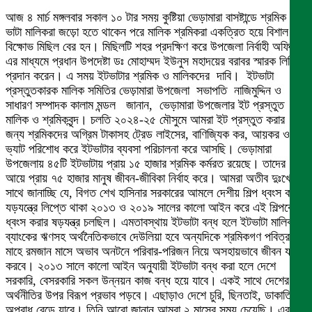
আজ ৪ মার্চ মঙ্গলবার সকাল ১০ টার সময় কুষ্টিয়া ভেড়ামারা বাসষ্টান্ডে শ্রমিক ও
ভাটা মালিকরা জড়ো হতে থাকেন পরে মালিক শ্রমিকরা একত্রিত হয়ে বিশাল এক
বিক্ষোভ মিছিল বের হন। মিছিলটি শহর প্রদক্ষিণ করে উপজেলা নির্বাহী অফিসার
এর মাধ্যমে প্রধান উপদেষ্টা ডঃ মোহাম্মদ ইউনুস মহাদয়ের বরাবর স্মারক লিপি
প্রদান করেন। এ সময় ইটভাটার শ্রমিক ও মালিকদের দাবি। ইটভাটা
প্রস্তুতকারক মালিক সমিতির ভেড়ামারা উপজেলা সভাপতি নাজিমুদ্দিন ও
সাধারণ সম্পাদক কালাম মন্ডল জানান, ভেড়ামারা উপজেলার ইট প্রস্তুত
মালিক ও শ্রমিকবৃন্দ। চলতি ২০২৪-২৫ মৌসুমে আমরা ইট প্রস্তুত করার
জন্য শ্রমিকদের অগ্রিম টাকাসহ ট্রেড লাইসের, বাণিজ্যিক কর, আয়কর ও
ভ্যাট পরিশোধ করে ইটভাটার ব্যবসা পরিচালনা করে আসছি। ভেড়ামারা
উপজেলায় ৪৫টি ইটভাটায় প্রায় ১৫ হাজার শ্রমিক কর্মরত রয়েছে। তাদের
আয়ে প্রায় ৭৫ হাজার মানুষ জীবন-জীবিকা নির্বাহ করে। আমরা অতীব দুঃখের
সাথে জানাচ্ছি যে, বিগত শেখ হাসিনার সরকারের আমলে দেশীয় শিল্প ধ্বংস করার
যড়যন্ত্রে লিপ্তে থাকা ২০১৩ ও ২০১৯ সালের কালো আইন করে এই শিল্পকে
ধ্বংস করার ষড়যন্ত্র চলছিল। এমতাবস্থায় ইটভাটা বন্ধ হলে ইটভাটা মালিকগণ
ব্যাংকের ঋণসহ অর্থনৈতিকভাবে দেউলিয়া হবে অন্যদিকে শ্রমিকগণ পবিত্র
মাহে রমজান মাসে অভাব অনটনে পরিবার-পরিজন নিয়ে অসহায়ভাবে জীবন যাপন
করবে। ২০১৩ সালে কালো আইন অনুযায়ী ইটভাটা বন্ধ করা হলে দেশে
সরকারি, বেসরকারি সকল উন্নয়ন কাজ বন্ধ হয়ে যাবে। একই সাথে দেশের
অর্থনীতির উপর বিরূপ প্রভাব পড়বে। এছাড়াও দেশে চুরি, ছিনতাই, ডাকাতিসহ
অপরাধ বেড়ে যাবে। তিনি আরো জানান আমরা ২ মাসের সময় চেয়েছি। এর