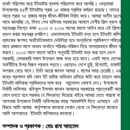
ভ্যাট পরিশোধ করে ইটভাটার ব্যবসা পরিচালনা করে আসছি। ভেড়ামারা
উপজেলায় ৪৫টি ইটভাটায় প্রায় ১৫ হাজার শ্রমিক কর্মরত রয়েছে। তাদের
আয়ে প্রায় ৭৫ হাজার মানুষ জীবন-জীবিকা নির্বাহ করে। আমরা অতীব দুঃখের
সাথে জানাচ্ছি যে, বিগত শেখ হাসিনার সরকারের আমলে দেশীয় শিল্প ধ্বংস করার
যড়যন্ত্রে লিপ্তে থাকা ২০১৩ ও ২০১৯ সালের কালো আইন করে এই শিল্পকে
ধ্বংস করার ষড়যন্ত্র চলছিল। এমতাবস্থায় ইটভাটা বন্ধ হলে ইটভাটা মালিকগণ
ব্যাংকের ঋণসহ অর্থনৈতিকভাবে দেউলিয়া হবে অন্যদিকে শ্রমিকগণ পবিত্র
মাহে রমজান মাসে অভাব অনটনে পরিবার-পরিজন নিয়ে অসহায়ভাবে জীবন যাপন
করবে। ২০১৩ সালে কালো আইন অনুযায়ী ইটভাটা বন্ধ করা হলে দেশে
সরকারি, বেসরকারি সকল উন্নয়ন কাজ বন্ধ হয়ে যাবে। একই সাথে দেশের
অর্থনীতির উপর বিরূপ প্রভাব পড়বে। এছাড়াও দেশে চুরি, ছিনতাই, ডাকাতিসহ
অপরাধ বেড়ে যাবে। তিনি আরো জানান আমরা ২ মাসের সময় চেয়েছি। এর
মধ্যে প্রশাসন যদি কোন ইট ভাটায় অভিযান চালিয়ে ক্ষতি করে তাহলে আমরা
ইটভাটা মালিকরা শ্রমিকদের সঙ্গে করে আন্দোলন ঘোষণা দেন। উপজেলা
নির্বাহী অফিসার রফিকুল ইসলাম জানান আমাদের সরকারের প্রত্যেকটি আদেশ
মেনে চলতে হবে সরকার যে সিদ্ধান্ত দিয়েছে বাইরে আমরা যেতে পারবো না।
আপনারা উপজেলা নির্বাহী অফিসারের কাছে স্মারকলিপি দিতে এসেছেন এই
বিষয়ে আমি আমার কর্তৃপক্ষকে জানাবো সেখান থেকে যে সিদ্ধান্ত জানাবে
আমি আপনাদের ইটভাটা মালিকদের জানাবো।
সম্পাদক ও প্রকাশক : মোঃ রানা আহমেদ