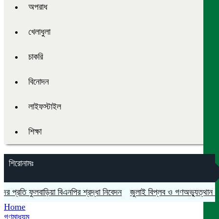
অপরাধ
খেলাধুলা
চাকরি
বিনোদন
লাইফস্টাইল
শিক্ষা
শিরোনামঃ
রতি ফুলবাড়িয়া বিএনপির শ্রদ্ধা নিবেদন
জুলাই বিপ্লব ও গণঅভ্যুত্থান দিবস যথ
Home
গণমাধ্যম