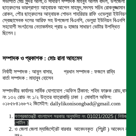
সভাপতি মোঃ সুন্দর আলী,ও সাধারণ সম্পাদক মাহবুব আলম বাদল, উপজেলা
ছাত্রদলের ভারপ্রাপ্ত আহ্বায়ক আপেল মাহমুদ,সদস্য সচিব রোকনুজ্জামান
রোকন, পৌর ছাত্রদলের আহ্বায়ক শোভন শাহরিয়ার রাফি ওভেলুয়া ইউনিয়ন
স্বেচ্ছাসেবক দলের আরিফ সহ উপজেলা বিএনপি, ভেলুয়া ইউনিয়ন বিএনপি অঙ্গ
সহযোগী সংগঠনের নেতাকর্মসহ প্রায় ৬ হাজার সাধারণ ভোটার উপস্থিত
ছিলেন।
সম্পাদক ও প্রকাশক : মোঃ রানা আহমেদ
নির্বাহী সম্পাদক : আবুল বাসার, প্রধান সম্পাদক : ফজলে রাব্বি
বার্তা সম্পাদক : মাহাবুব হোসেন
সম্পাদকীয় কার্যালয় সার্বিক যোগাযোগ :অফিস ঠিকানা: শহিদ ফারুক রোড,বাসা
নং ১৩২ রোড নং ১/২ উত্তর যাত্রাবাড়ি ঢাকা । মোবাইল অফিস:
০১৮৫৮৪১৬৮৭২ জিমেইল: dallylikonisongbad@gmail.com
গণপ্রজাতন্ত্রী বাংলাদেশ সরকার অনুমদিত নং 01021/2025 ( নিউজ
পোর্টাল )
ও জেলা জেলা ম্যাজিস্ট্রেট বারবার আবেদনকৃত (প্রিন্ট ) আবেদন নং
ন৪০