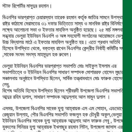
স্টাফ রিপোর্টার মাসুদুর রহমান।
বিএনপির ভারপ্রাপ্ত চেয়ারম্যান তারেক রহমান কর্তৃক জাতির সামনে উপস্থাপিত
রাষ্ট্র কাঠামো মেরামতের ৩১ দফার ভিত্তিতে সাম্য ও মানবিক রাষ্ট্র বিনির্মাণের
লক্ষ্যে আলোচনা সভা ও ইফতার মাহফিল অনুষ্ঠিত হয়েছে। ২৫ মার্চ মঙ্গলবার
সন্ধ্যায় ভেলুয়া ইউনিয়ন বিএনপি ও অঙ্গ সহযোগী সংগঠনের আয়োজনে ভেলুয়া
উচ্চ বিদ্যালয় মাঠে এ ইফতার মাহফিল অনুষ্ঠিত হয়। এতে প্রধান অতিথি
হিসেবে উপস্থিত থেকে, বক্তব্য রাখেন বিএনপির কেন্দ্রীয় নির্বাহী কমিটির সদস্য
,সাবেক সংসদ সদস্য মাহমুদুল হক রুবেল।
ভেলুয়া ইউনিয়ন বিএনপির ভারপ্রাপ্ত সভাপতি মোঃ সাইফুল ইসলাম এর
সভাপতিত্বে ও ইউনিয়ন বিএনপির সাধারণ সম্পাদক মোশাররফ হোসেন মুছার
সঞ্চালনায় অনুষ্ঠানে উপস্থিত ছিলেন, সার্বিক তত্ত্বাবধানে মোঃ ফারুক হোসেন
লেবু,
বিশেষ অতিথি হিসেবে উপস্থিত ছিলেন শ্রীবরদী উপজেলা বিএনপির সভাপতি
আব্দুর রহিম দুলাল, সাধারণ সম্পাদক আব্দুল্লাহ আল মামুন দুলাল ।
এসময়, উপজেলা বিএনপির সাবেক যুগ্ম আহ্বায়ক এস এম সোহান, এডভোকেট
রেজুয়ান উল্লাহ, পৌর বিএনপির সভাপতি ফজলুল হক চৌধুরী অকুল,ভেলুয়া
ইউনিয়ন বিএনপির সাবেক যুগ্ম আহ্বায়ক আব্দুলাহ আল ফারুক লেবু , উপজেলা
যুবদলের সিনিয়র যুগ্ম আহ্বায়ক ইখলাছুর রহমান লিটন, উপজেলা জাসাস এর