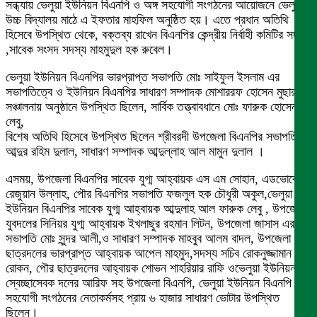
সন্ধ্যায় ভেলুয়া ইউনিয়ন বিএনপি ও অঙ্গ সহযোগী সংগঠনের আয়োজনে ভেলুয়া
উচ্চ বিদ্যালয় মাঠে এ ইফতার মাহফিল অনুষ্ঠিত হয়। এতে প্রধান অতিথি
হিসেবে উপস্থিত থেকে, বক্তব্য রাখেন বিএনপির কেন্দ্রীয় নির্বাহী কমিটির সদস্য
,সাবেক সংসদ সদস্য মাহমুদুল হক রুবেল।
ভেলুয়া ইউনিয়ন বিএনপির ভারপ্রাপ্ত সভাপতি মোঃ সাইফুল ইসলাম এর
সভাপতিত্বে ও ইউনিয়ন বিএনপির সাধারণ সম্পাদক মোশাররফ হোসেন মুছার
সঞ্চালনায় অনুষ্ঠানে উপস্থিত ছিলেন, সার্বিক তত্ত্বাবধানে মোঃ ফারুক হোসেন
লেবু,
বিশেষ অতিথি হিসেবে উপস্থিত ছিলেন শ্রীবরদী উপজেলা বিএনপির সভাপতি
আব্দুর রহিম দুলাল, সাধারণ সম্পাদক আব্দুল্লাহ আল মামুন দুলাল ।
এসময়, উপজেলা বিএনপির সাবেক যুগ্ম আহ্বায়ক এস এম সোহান, এডভোকেট
রেজুয়ান উল্লাহ, পৌর বিএনপির সভাপতি ফজলুল হক চৌধুরী অকুল,ভেলুয়া
ইউনিয়ন বিএনপির সাবেক যুগ্ম আহ্বায়ক আব্দুলাহ আল ফারুক লেবু , উপজেলা
যুবদলের সিনিয়র যুগ্ম আহ্বায়ক ইখলাছুর রহমান লিটন, উপজেলা জাসাস এর
সভাপতি মোঃ সুন্দর আলী,ও সাধারণ সম্পাদক মাহবুব আলম বাদল, উপজেলা
ছাত্রদলের ভারপ্রাপ্ত আহ্বায়ক আপেল মাহমুদ,সদস্য সচিব রোকনুজ্জামান
রোকন, পৌর ছাত্রদলের আহ্বায়ক শোভন শাহরিয়ার রাফি ওভেলুয়া ইউনিয়ন
স্বেচ্ছাসেবক দলের আরিফ সহ উপজেলা বিএনপি, ভেলুয়া ইউনিয়ন বিএনপি অঙ্গ
সহযোগী সংগঠনের নেতাকর্মসহ প্রায় ৬ হাজার সাধারণ ভোটার উপস্থিত
ছিলেন।