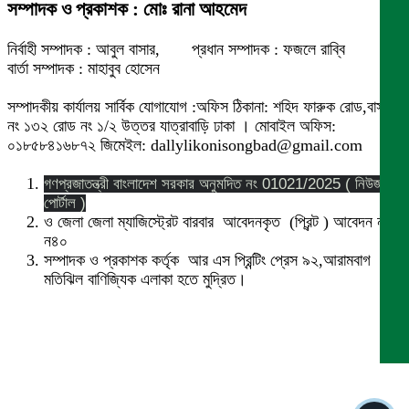
সম্পাদক ও প্রকাশক : মোঃ রানা আহমেদ
নির্বাহী সম্পাদক : আবুল বাসার, প্রধান সম্পাদক : ফজলে রাব্বি
বার্তা সম্পাদক : মাহাবুব হোসেন
সম্পাদকীয় কার্যালয় সার্বিক যোগাযোগ :অফিস ঠিকানা: শহিদ ফারুক রোড,বাসা
নং ১৩২ রোড নং ১/২ উত্তর যাত্রাবাড়ি ঢাকা । মোবাইল অফিস:
০১৮৫৮৪১৬৮৭২ জিমেইল: dallylikonisongbad@gmail.com
গণপ্রজাতন্ত্রী বাংলাদেশ সরকার অনুমদিত নং 01021/2025 ( নিউজ
পোর্টাল )
ও জেলা জেলা ম্যাজিস্ট্রেট বারবার আবেদনকৃত (প্রিন্ট ) আবেদন নং
ন৪০
সম্পাদক ও প্রকাশক কর্তৃক আর এস প্রিন্টিং প্রেস ৯২,আরামবাগ
মতিঝিল বাণিজ্যিক এলাকা হতে মুদ্রিত।