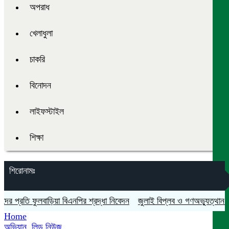
অপরাধ
খেলাধুলা
চাকরি
বিনোদন
লাইফস্টাইল
শিক্ষা
শিরোনামঃ
্রতি ফুলবাড়িয়া বিএনপির শ্রদ্ধা নিবেদন
জুলাই বিপ্লব ও গণঅভ্যুত্থান দিবস য
Home
অভিযান
,
লিড নিউজ