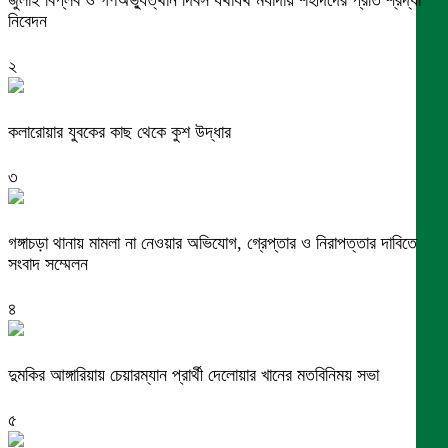
জুলাই বিপ্লব ও গণঅভ্যুত্থান দিবস যথাযথ মর্যাদায় শহীদদের প্রতি শ্রদ্ধা
নিবেদন
২
কলারোয়ার যুবকের কাছ থেকে কুশ উদ্ধার
৩
গঙ্গাচড়া থানায় মামলা না নেওয়ার অভিযোগ, গ্রেপ্তার ও নিরাপত্তার দাবিতে
সংবাদ সম্মেলন
৪
দুমকির আঙ্গারিয়ায় চেয়ারম্যান প্রার্থী দেলোয়ার খানের মতবিনিময় সভা
৫