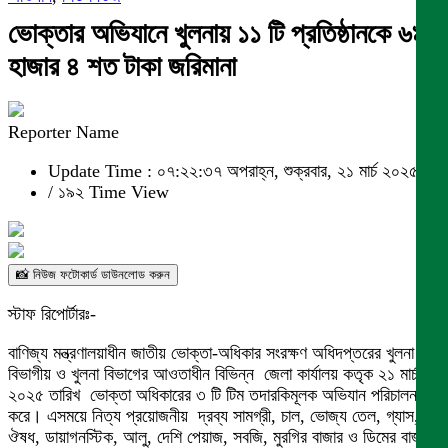
ভোক্তার অভিযানে খুলনায় ১১ টি প্রতিষ্ঠানকে ৬৯
হাজার ৪ শত টাকা জরিমানা
Reporter Name
Update Time : ০৭:২২:৩৭ অপরাহ্ন, শুক্রবার, ২১ মার্চ ২০২৫
/
১৯২ Time View
📸 নিউজ ফটোকার্ড ডাউনলোড করুন
স্টাফ রিপোর্টারঃ-
বাণিজ্য মন্ত্রণালয়াধীন জাতীয় ভোক্তা-অধিকার সংরক্ষণ অধিদপ্তরের খুলনা
বিভাগীয় ও খুলনা বিভাগের আওতাধীন বিভিন্ন জেলা কার্যালয় কতৃক ২১ মার্চ
২০২৫ তারিখ ভোক্তা অধিকারের ৩ টি টিম তদারকিমূলক অভিযান পরিচালনা
করে। এসময়ে নিত্য প্রয়োজনীয় দ্রব্য সামগ্রী, চাল, ভোজ্য তেল, গ্যাস,
ঔষধ, ডায়াগনস্টিক, আলু, দেশি পেয়াজ, সবজি, মুরগির বাজার ও ডিমের বাজার