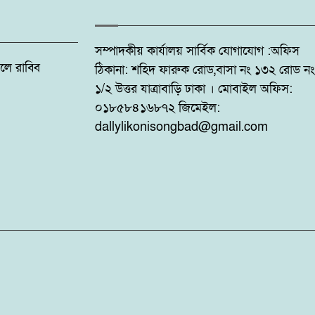
সম্পাদকীয় কার্যালয় সার্বিক যোগাযোগ :অফিস
: ফজলে রাব্বি
ঠিকানা: শহিদ ফারুক রোড,বাসা নং ১৩২ রোড নং
১/২ উত্তর যাত্রাবাড়ি ঢাকা । মোবাইল অফিস:
০১৮৫৮৪১৬৮৭২ জিমেইল:
dallylikonisongbad@gmail.com