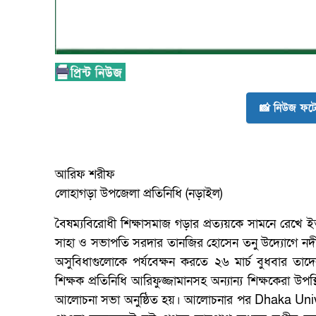
📸 নিউজ ফটো
আরিফ শরীফ
লোহাগড়া উপজেলা প্রতিনিধি (নড়াইল)
বৈষম্য‌বি‌রোধী শিক্ষাসমাজ গড়ার প্রত্যয়‌কে সাম‌নে রে‌খে 
সাহা ও সভাপ‌তি সরদার তানজির হোসেন তনু উদ্যো‌গে নদীর 
অসু‌বিধাগু‌লো‌কে পর্য‌বেক্ষন কর‌তে ২৬ মার্চ বুধবার
‌শিক্ষক প্র‌তি‌নি‌ধি আ‌রিফুজ্জামানসহ অন্যান্য শিক্ষকেরা উ
আ‌লোচনা সভা অনু‌ষ্ঠিত হয়। আ‌লোচনার পর Dhaka Un