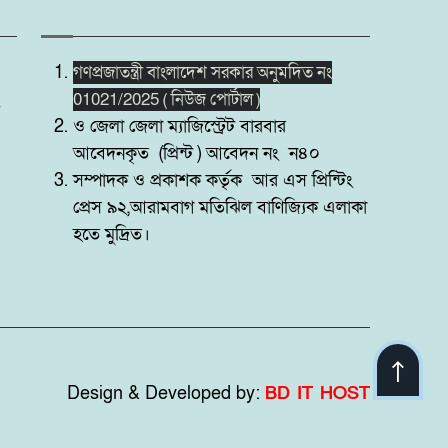
গণপ্রজাতন্ত্রী বাংলাদেশ সরকার অনুমদিত নং
01021/2025 ( নিউজ পোর্টাল )
ও জেলা জেলা ম্যাজিস্ট্রেট বারবার
আবেদনকৃত (প্রিন্ট ) আবেদন নং ন৪০
সম্পাদক ও প্রকাশক কর্তৃক আর এস প্রিন্টিং
প্রেস ৯২,আরামবাগ মতিঝিল বাণিজ্যিক এলাকা
হতে মুদ্রিত।
Design & Developed by:
BD IT HOST