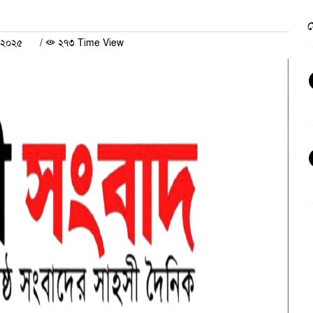
চ ২০২৫
/
২৭৩ Time View
ভ