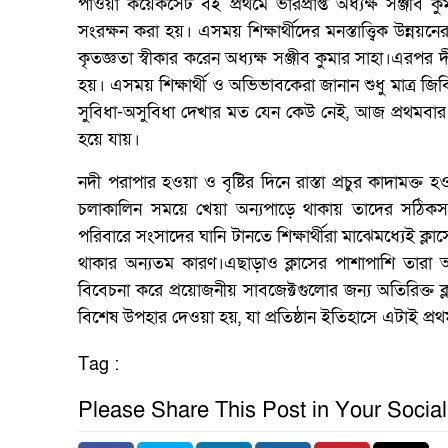
পাওয়া ক‌য়েক‌সেট বই প্রথ‌মে ভারপ্রাপ্ত অধ্যক্ষ সঞ্জীব ক
সংরক্ষন করা হয়। এ‌সময় শিক্ষার্থী‌দের মনস্তাত্ত্বিক উন্ন
কৃতজ্ঞতা স্বীকার করেন অধ্যক্ষ সঞ্জীব কুমার সাহা।এরপর দীর্ঘ
হয়। এসময় শিক্ষার্থী ও অভিভাব‌কেরা জানান শুধু মাত্র জি
সুবিধা-অসু‌বিধা দেখার মত যেন কেউ নেই, আজ প্রথমবার প্র
হ‌য়ে যায়।
নদী পরাপার হওয়া ও বৃ‌ষ্টির দি‌নে রাস্তা প্রচুর কাদামক্ত
চলাকা‌লিন সম‌য়ে খেয়া অন্যপা‌ড়ে থাকায় তাদের স‌ঠিকসম‌য়
প‌রিবা‌রে সংসা‌দের ঘা‌নি টান‌তে শিক্ষার্থীরা মা‌ঝেম‌ধ্যেই ক্ল
থাকার অন্যতম কারণ।এছাড়াও ক্লা‌সের পাশাপা‌শি তা‌রা অ‌
বি‌বেচনা ক‌রে প্র‌য়োজনীয় সাব‌জেক্টগু‌লোর জন্য অ‌তি‌রিক্
বি‌শেষ উপহার দেওয়া হয়, যা প্র‌তিষ্ঠান ই‌তিহা‌সে এটাই প্র
Tag :
Please Share This Post in Your Socia