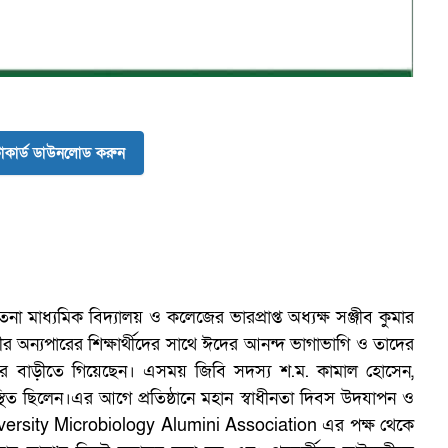
ব
কার্ড ডাউনলোড করুন
ইতনা মাধ্যমিক বিদ্যালয় ও কলেজের ভারপ্রাপ্ত অধ্যক্ষ সঞ্জীব কুমার
অন্যপা‌রের শিক্ষার্থী‌দের সা‌থে ঈদের আনন্দ ভাগাভা‌গি ও তা‌দের
 তাদের বাড়ী‌তে গি‌য়ে‌ছেন। এসময় জিবি সদস্য শ.ম. কামাল হোসেন,
প‌স্থিত ছি‌লেন।এর আ‌গে প্র‌তিষ্ঠা‌নে মহান স্বাধীনতা দিবস উদযাপন ও
iversity Microbiology Alumini Association এর পক্ষ থে‌কে