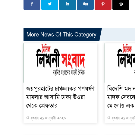
More News Of This Category
জয়পুরহাটের চাঞ্চল্যকর গণধর্ষণ
বিদেশি মদ 
মামলার আসামি ঢাকা উওরা
মাদক সেবনে
থেকে গ্রেফতার
মোংলায় এক না
বুধবার, ২১ জানুয়ারী, ২০২৬
বুধবার, ২১ জানুয়