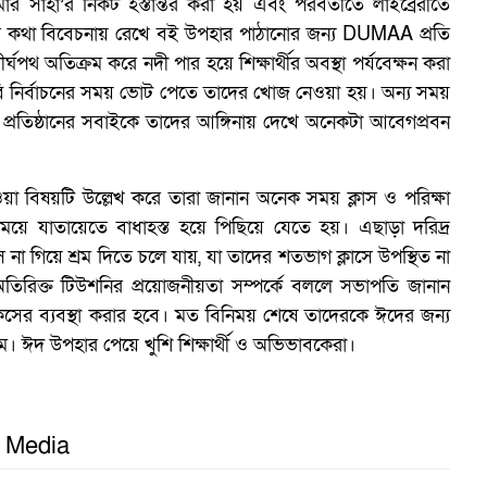
ুমার সাহা’র নিকট হস্তান্তর করা হয় এবং পরবর্তী‌তে লাই‌ব্রেরী‌তে
য়‌নের কথা বি‌বেচনায় রে‌খে বই উপহার পাঠা‌নোর জন্য DUMAA প্র‌তি
পথ অ‌তিক্রম ক‌রে নদী পার হ‌য়ে শিক্ষার্থীর অবস্থা পর্য‌বেক্ষন ক‌রা
‌বি নির্বাচ‌নের সময় ভোট পে‌তে তা‌দের খোজ নেওয়া হয়। অন্য সময়
‌তিষ্ঠা‌নের সবাই‌কে তা‌দের আ‌ঙ্গিনায় দে‌খে অ‌নেকটা আ‌বেগপ্রবন
 হওয়া বিষয়‌টি উ‌ল্লেখ ক‌রে তারা জানান অনেক সময় ক্লাস ও প‌রিক্ষা
ে যাতা‌য়ে‌তে বাধাহস্ত হ‌য়ে পি‌ছি‌য়ে যে‌তে হয়। এছাড়া দ‌রিদ্র
গ
া‌সে না গি‌য়ে শ্রম দি‌তে চ‌লে যায়, যা তা‌দের শতভাগ ক্লা‌সে উপ‌স্থিত না
তি‌রিক্ত টিউশ‌নির প্রয়োজনীয়তা সম্পর্কে বল‌লে সভাপ‌তি জানান
ত ক্লসের ব্যবস্থা করার হ‌বে। মত বি‌নিময় শে‌ষে তা‌দের‌কে ঈদের জন্য
থম। ঈদ উপহার পে‌য়ে খু‌শি শিক্ষার্থী ও অ‌ভিভাব‌কেরা।
l Media