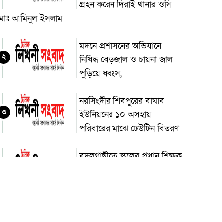
গ্রহন করেন দিরাই থানার ওসি
মোঃ আমিনুল ইসলাম
মদনে প্রশাসনের অভিযানে
২
নিষিদ্ধ বেড়জাল ও চায়না জাল
পুড়িয়ে ধ্বংস,
নরসিংদীর শিবপুরের বাঘাব
৩
ইউনিয়নের ১০ অসহায়
পরিবারের মাঝে ঢেউটিন বিতরণ
বদলগাছীতে স্কুলের প্রধান শিক্ষক
৪
কর্তৃক শিক্ষার্থীকে ধর্ষণ চেষ্টার
অভিযোগ, স্কুলে অগ্নিসংযোগ ও
াংচুর