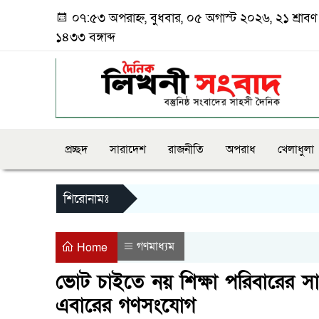
০৭:৫৩ অপরাহ্ন, বুধবার, ০৫ অগাস্ট ২০২৬, ২১ শ্রাবণ
১৪৩৩ বঙ্গাব্দ
প্রচ্ছদ
সারাদেশ
রাজনীতি
অপরাধ
খেলাধুলা
শিরোনামঃ
গণমাধ্যম
Home
ভোট চাই‌তে নয় শিক্ষা প‌রিবারের 
এবা‌রের গণস‌ংযোগ