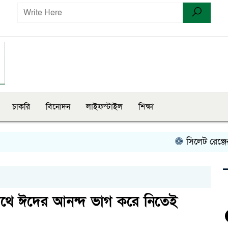
চাকরি
বিনোদন
লাইফস্টাইল
শিক্ষা
সিলেট রেঞ্জের মধ্য
সা‌থে ঈদের আনন্দ ভাগ ক‌রে নি‌তেই