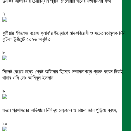
দুমকির আঙ্গারিয়ায় চেয়ারম্যান প্রার্থী দেলোয়ার খানের মতবিনিময় সভা
৭
কুষ্টিয়ায় ‘ভিলেজ বয়েজ ক্লাব’র উদ্যোগে মাদকবিরোধী ও সচেতনতামূলক মিনি
ফুটবল টুর্নামেন্ট ২০২৬ অনুষ্ঠিত
৮
সিলেট রেঞ্জের মধ্যে শ্রেষ্ট অফিসার হিসেবে সম্মাননাপত্র গ্রহন করেন দিরাই
থানার ওসি মোঃ আমিনুল ইসলাম
৯
মদনে প্রশাসনের অভিযানে নিষিদ্ধ বেড়জাল ও চায়না জাল পুড়িয়ে ধ্বংস,
১০