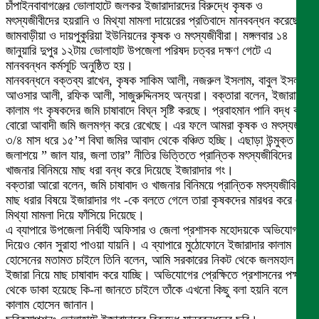
চাঁপাইনবাবাগঞ্জের ভোলাহাটে জলকর ইজারাদারদের বিরুদ্ধে কৃষক ও
মৎস্যজীবীদের হয়রানি ও মিথ্যা মামলা দায়েরের প্রতিবাদে মানববন্ধন করেছেন
জামবাড়ীয়া ও দায়পুকুরিয়া ইউনিয়নের কৃষক ও মৎস্যজীবীরা। মঙ্গলবার ১৪
জানুয়ারি দুপুর ১২টায় ভোলাহাট উপজেলা পরিষদ চত্বর দক্ষণ গেটে এ
মানববন্ধন কর্মসূচি অনুষ্ঠিত হয়।
মানববন্ধনে বক্তব্য রাখেন, কৃষক সাকিম আলী, নজরুল ইসলাম, বাবুল ইসলাম,
আওসার আলী, রফিক আলী, সাজুরুদ্দিনসহ অন্যরা। বক্তারা বলেন, ইজারাদার
কালাম গং কৃষকদের জমি চাষাবাদে বিঘ্ন সৃষ্টি করছে। প্রবাহমান পানি বদ্ধ করে
বোরো আবাদী জমি জলমগ্ন করে রেখেছে। এর ফলে আমরা কৃষক ও মৎস্যজীবী
৩/৪ মাস ধরে ১৫’শ বিঘা জমির আবাদ থেকে বঞ্চিত হচ্ছি। এছাড়া উন্মুক্ত
জলাশয়ে ” জাল যার, জলা তার” নীতির ভিত্তিতে প্রান্তিক মৎস্যজীবিদের
খাজনার বিনিময়ে মাছ ধরা বন্ধ করে দিয়েছে ইজারাদার গং।
বক্তারা আরো বলেন, জমি চাষাবাদ ও খাজনার বিনিময়ে প্রান্তিক মৎস্যজীবিদের
মাছ ধরার বিষয়ে ইজারাদার গং -কে বলতে গেলে তারা কৃষকদের মারধর করে এবং
মিথ্যা মামলা দিয়ে ফাঁসিয়ে দিয়েছে।
এ ব্যাপারে উপজেলা নির্বাহী অফিসার ও জেলা প্রশাসক মহোদয়কে অভিযোগ
দিয়েও কোন সুরাহা পাওয়া যায়নি। এ ব্যাপারে মুঠোফোনে ইজারাদার কালাম
হোসেনের মতামত চাইলে তিনি বলেন, আমি সরকারের নিকট থেকে জলমহাল
ইজারা নিয়ে মাছ চাষাবাদ করে যাচ্ছি। অভিযোগের প্রেক্ষিতে প্রশাসনের পক্ষ
থেকে ডাকা হয়েছে কি-না জানতে চাইলে তাঁকে এখনো কিছু বলা হয়নি বলে
কালাম হোসেন জানান।