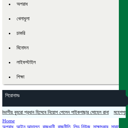
অপরাধ
খেলাধুলা
চাকরি
বিনোদন
লাইফস্টাইল
শিক্ষা
শিরোনামঃ
গীয় ব্যুরো প্রধান হিসেবে নিয়োগ পেলেন পাইকগাছার সোহেল রানা
মহেশপুরে সাম
Home
অপরাধ
,
আইন আদালত
,
রাজধানী
,
রাজনীতি
,
লিড নিউজ
,
সাক্ষাৎকার
,
সারাদেশ