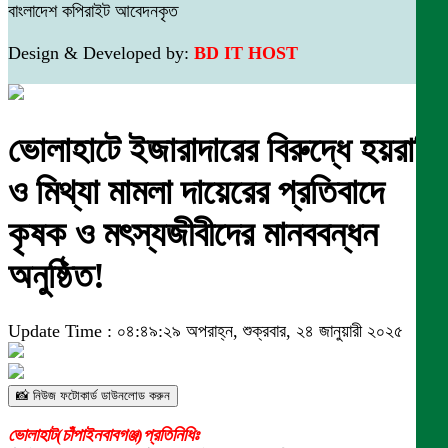
বাংলাদেশ কপিরাইট আবেদনকৃত
Design & Developed by:
BD IT HOST
ভোলাহাটে ইজারাদারের বিরুদ্ধে হয়রানি
ও মিথ্যা মামলা দায়েরের প্রতিবাদে
কৃষক ও মৎস্যজীবীদের মানববন্ধন
অনুষ্ঠিত!
Update Time : ০৪:৪৯:২৯ অপরাহ্ন, শুক্রবার, ২৪ জানুয়ারী ২০২৫
📸 নিউজ ফটোকার্ড ডাউনলোড করুন
ভোলাহাট(চাঁপাইনবাবগঞ্জ)প্রতিনিধিঃ