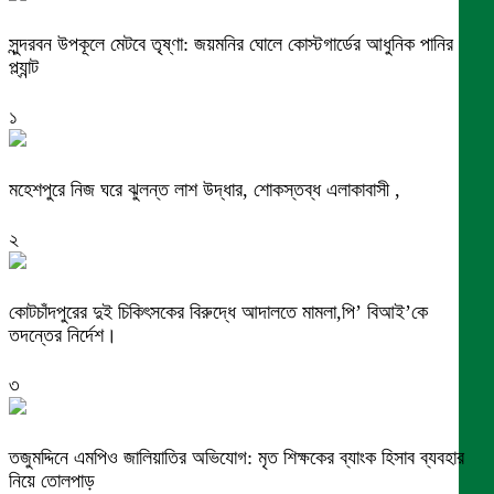
সুন্দরবন উপকূলে মেটবে তৃষ্ণা: জয়মনির ঘোলে কোস্টগার্ডের আধুনিক পানির
প্ল্যান্ট
১
মহেশপুরে নিজ ঘরে ঝুলন্ত লাশ উদ্ধার, শোকস্তব্ধ এলাকাবাসী ,
২
কোটচাঁদপুরের দুই চিকিৎসকের বিরুদ্ধে আদালতে মামলা,পি’ বিআই’কে
তদন্তের নির্দেশ।
৩
তজুমদ্দিনে এমপিও জালিয়াতির অভিযোগ: মৃত শিক্ষকের ব্যাংক হিসাব ব্যবহার
নিয়ে তোলপাড়