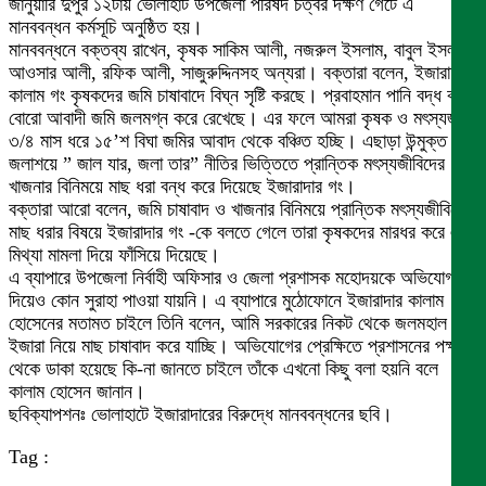
জানুয়ারি দুপুর ১২টায় ভোলাহাট উপজেলা পরিষদ চত্বর দক্ষণ গেটে এ
মানববন্ধন কর্মসূচি অনুষ্ঠিত হয়।
মানববন্ধনে বক্তব্য রাখেন, কৃষক সাকিম আলী, নজরুল ইসলাম, বাবুল ইসলাম,
আওসার আলী, রফিক আলী, সাজুরুদ্দিনসহ অন্যরা। বক্তারা বলেন, ইজারাদার
কালাম গং কৃষকদের জমি চাষাবাদে বিঘ্ন সৃষ্টি করছে। প্রবাহমান পানি বদ্ধ করে
বোরো আবাদী জমি জলমগ্ন করে রেখেছে। এর ফলে আমরা কৃষক ও মৎস্যজীবী
৩/৪ মাস ধরে ১৫’শ বিঘা জমির আবাদ থেকে বঞ্চিত হচ্ছি। এছাড়া উন্মুক্ত
জলাশয়ে ” জাল যার, জলা তার” নীতির ভিত্তিতে প্রান্তিক মৎস্যজীবিদের
খাজনার বিনিময়ে মাছ ধরা বন্ধ করে দিয়েছে ইজারাদার গং।
বক্তারা আরো বলেন, জমি চাষাবাদ ও খাজনার বিনিময়ে প্রান্তিক মৎস্যজীবিদের
মাছ ধরার বিষয়ে ইজারাদার গং -কে বলতে গেলে তারা কৃষকদের মারধর করে এবং
মিথ্যা মামলা দিয়ে ফাঁসিয়ে দিয়েছে।
এ ব্যাপারে উপজেলা নির্বাহী অফিসার ও জেলা প্রশাসক মহোদয়কে অভিযোগ
দিয়েও কোন সুরাহা পাওয়া যায়নি। এ ব্যাপারে মুঠোফোনে ইজারাদার কালাম
হোসেনের মতামত চাইলে তিনি বলেন, আমি সরকারের নিকট থেকে জলমহাল
ইজারা নিয়ে মাছ চাষাবাদ করে যাচ্ছি। অভিযোগের প্রেক্ষিতে প্রশাসনের পক্ষ
থেকে ডাকা হয়েছে কি-না জানতে চাইলে তাঁকে এখনো কিছু বলা হয়নি বলে
কালাম হোসেন জানান।
ছবিক্যাপশনঃ ভোলাহাটে ইজারাদারের বিরুদ্ধে মানববন্ধনের ছবি।
Tag :