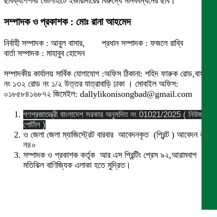
ছবিক্যাপশনঃ ভোলাহাটে ইজারাদারের বিরুদ্ধে মানববন্ধনের ছবি।
সম্পাদক ও প্রকাশক : মোঃ রানা আহমেদ
নির্বাহী সম্পাদক : আবুল বাসার, প্রধান সম্পাদক : ফজলে রাব্বি
বার্তা সম্পাদক : মাহাবুব হোসেন
সম্পাদকীয় কার্যালয় সার্বিক যোগাযোগ :অফিস ঠিকানা: শহিদ ফারুক রোড,বাসা
নং ১৩২ রোড নং ১/২ উত্তর যাত্রাবাড়ি ঢাকা । মোবাইল অফিস:
০১৮৫৮৪১৬৮৭২ জিমেইল: dallylikonisongbad@gmail.com
গণপ্রজাতন্ত্রী বাংলাদেশ সরকার অনুমদিত নং 01021/2025 ( নিউজ
পোর্টাল )
ও জেলা জেলা ম্যাজিস্ট্রেট বারবার আবেদনকৃত (প্রিন্ট ) আবেদন নং
ন৪০
সম্পাদক ও প্রকাশক কর্তৃক আর এস প্রিন্টিং প্রেস ৯২,আরামবাগ
মতিঝিল বাণিজ্যিক এলাকা হতে মুদ্রিত।