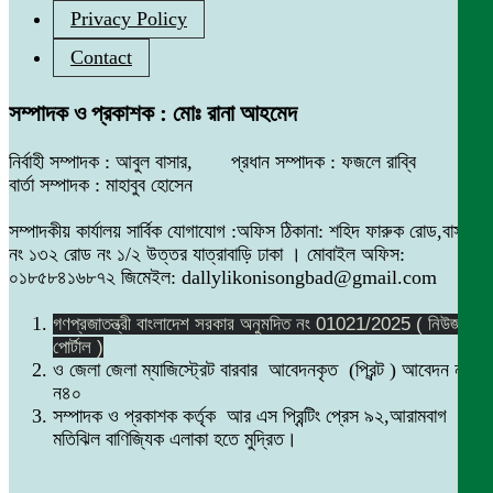
Privacy Policy
Contact
সম্পাদক ও প্রকাশক : মোঃ রানা আহমেদ
নির্বাহী সম্পাদক : আবুল বাসার, প্রধান সম্পাদক : ফজলে রাব্বি
বার্তা সম্পাদক : মাহাবুব হোসেন
সম্পাদকীয় কার্যালয় সার্বিক যোগাযোগ :অফিস ঠিকানা: শহিদ ফারুক রোড,বাসা
নং ১৩২ রোড নং ১/২ উত্তর যাত্রাবাড়ি ঢাকা । মোবাইল অফিস:
০১৮৫৮৪১৬৮৭২ জিমেইল: dallylikonisongbad@gmail.com
গণপ্রজাতন্ত্রী বাংলাদেশ সরকার অনুমদিত নং 01021/2025 ( নিউজ
পোর্টাল )
ও জেলা জেলা ম্যাজিস্ট্রেট বারবার আবেদনকৃত (প্রিন্ট ) আবেদন নং
ন৪০
সম্পাদক ও প্রকাশক কর্তৃক আর এস প্রিন্টিং প্রেস ৯২,আরামবাগ
মতিঝিল বাণিজ্যিক এলাকা হতে মুদ্রিত।