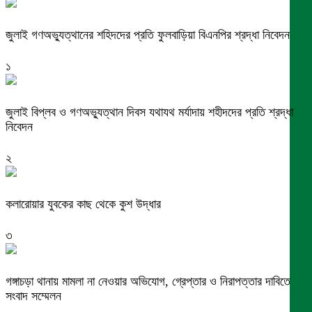
জুলাই গণঅভ্যুত্থানের শহিদদের প্রতি ফুলবাড়িয়া বিএনপির শ্রদ্ধা নিবেদন
১
জুলাই বিপ্লব ও গণঅভ্যুত্থান দিবস যথাযথ মর্যাদায় শহীদদের প্রতি শ্রদ্ধা
নিবেদন
২
কলারোয়ার যুবকের কাছ থেকে কুশ উদ্ধার
৩
গঙ্গাচড়া থানায় মামলা না নেওয়ার অভিযোগ, গ্রেপ্তার ও নিরাপত্তার দাবিতে
সংবাদ সম্মেলন