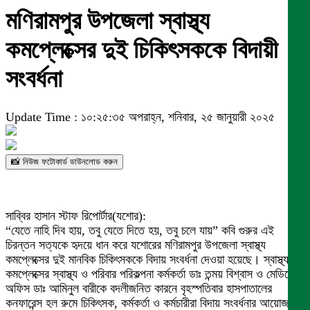
মণিরামপুর উপজেলা স্বাস্থ্য
কমপ্লেক্সের দুই চিকিৎসককে বিদায়ী
সংবর্ধনা
Update Time : ১০:২৫:৩৫ অপরাহ্ন, শনিবার, ২৫ জানুয়ারী ২০২৫
📸 নিউজ ফটোকার্ড ডাউনলোড করুন
সাব্বির হাসান স্টাফ রিপোর্টার(যশোর):
“যেতে নাহি দিব হায়, তবু যেতে দিতে হয়, তবু চলে যায়” কবি গুরুর এই
চিরন্তন সত্যকে হৃদয়ে ধান করে যশোরের মণিরামপুর উপজেলা স্বাস্থ্য
কমপ্লেক্সের দুই মানবিক চিকিৎসককে বিদায় সংবর্ধনা দেওয়া হয়েছে। স্বাস্থ্য
কমপ্লেক্সের স্বাস্থ্য ও পরিবার পরিকল্পনা কর্মকর্তা ডাঃ তন্ময় বিশ্বাস ও মেডিকেল
অফিস ডাঃ আমিনুল বারীকে বদলীজনিত কারনে বৃহস্পতিবার হাসপাতালের
কনফারেন্স হল রুমে চিকিৎসক, কর্মকর্তা ও কর্মচারীরা বিদায় সংবর্ধনার আয়োজন