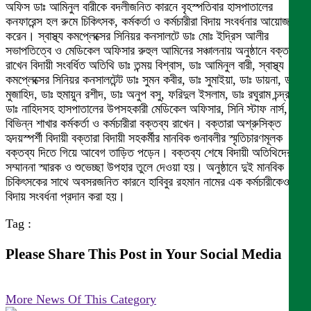
অফিস ডাঃ আমিনুল বারীকে বদলীজনিত কারনে বৃহস্পতিবার হাসপাতালের
কনফারেন্স হল রুমে চিকিৎসক, কর্মকর্তা ও কর্মচারীরা বিদায় সংবর্ধনার আয়োজন
করেন। স্বাস্থ্য কমপ্লেক্সের সিনিয়র কনসালটে ডাঃ মোঃ ইদ্রিস আলীর
সভাপতিত্বে ও মেডিকেল অফিসার রুহুল আমিনের সঞ্চালনায় অনুষ্ঠানে বক্তব্য
রাখেন বিদায়ী সংবর্ধিত অতিথি ডাঃ তন্ময় বিশ্বাস, ডাঃ আমিনুল বারী, স্বাস্থ্য
কমপ্লেক্সের সিনিয়র কনসালটেন্ট ডাঃ সুমন কবীর, ডাঃ সুমাইয়া, ডাঃ ডায়না, ডাঃ
মুজাহিদ, ডাঃ হুমায়ুন রশীদ, ডাঃ অনুপ বসু, ফরিদুল ইসলাম, ডাঃ রঘুরাম চন্দ্র,
ডাঃ নাহিদসহ হাসপাতালের উপসহকারী মেডিকেল অফিসার, সিনি স্টাফ নার্স,
বিভিন্ন শাখার কর্মকর্তা ও কর্মচারীরা বক্তব্য রাখেন। বক্তারা অশ্রুসিক্ত
হৃদয়স্পর্শী বিদায়ী বক্তারা বিদায়ী সহকর্মীর মানবিক গুনাবলীর স্মৃতিচারণমূলক
বক্তব্য দিতে গিয়ে আবেগ তাড়িত পড়েন। বক্তব্য শেষে বিদায়ী অতিথিদের
সম্মাননা স্মারক ও শুভেচ্ছা উপহার তুলে দেওয়া হয়। অনুষ্ঠানে দুই মানবিক
চিকিৎসকের সাথে অবসরজনিত কারনে হাবিবুর রহমান নামের এক কর্মচারীকেও
বিদায় সংবর্ধনা প্রদান করা হয়।
Tag :
Please Share This Post in Your Social Media
More News Of This Category