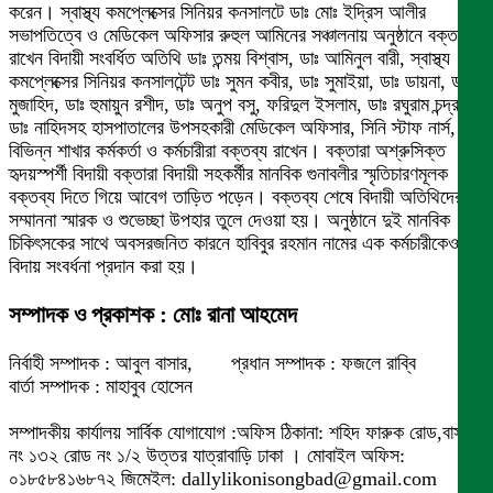
করেন। স্বাস্থ্য কমপ্লেক্সের সিনিয়র কনসালটে ডাঃ মোঃ ইদ্রিস আলীর
সভাপতিত্বে ও মেডিকেল অফিসার রুহুল আমিনের সঞ্চালনায় অনুষ্ঠানে বক্তব্য
রাখেন বিদায়ী সংবর্ধিত অতিথি ডাঃ তন্ময় বিশ্বাস, ডাঃ আমিনুল বারী, স্বাস্থ্য
কমপ্লেক্সের সিনিয়র কনসালটেন্ট ডাঃ সুমন কবীর, ডাঃ সুমাইয়া, ডাঃ ডায়না, ডাঃ
মুজাহিদ, ডাঃ হুমায়ুন রশীদ, ডাঃ অনুপ বসু, ফরিদুল ইসলাম, ডাঃ রঘুরাম চন্দ্র,
ডাঃ নাহিদসহ হাসপাতালের উপসহকারী মেডিকেল অফিসার, সিনি স্টাফ নার্স,
বিভিন্ন শাখার কর্মকর্তা ও কর্মচারীরা বক্তব্য রাখেন। বক্তারা অশ্রুসিক্ত
হৃদয়স্পর্শী বিদায়ী বক্তারা বিদায়ী সহকর্মীর মানবিক গুনাবলীর স্মৃতিচারণমূলক
বক্তব্য দিতে গিয়ে আবেগ তাড়িত পড়েন। বক্তব্য শেষে বিদায়ী অতিথিদের
সম্মাননা স্মারক ও শুভেচ্ছা উপহার তুলে দেওয়া হয়। অনুষ্ঠানে দুই মানবিক
চিকিৎসকের সাথে অবসরজনিত কারনে হাবিবুর রহমান নামের এক কর্মচারীকেও
বিদায় সংবর্ধনা প্রদান করা হয়।
সম্পাদক ও প্রকাশক : মোঃ রানা আহমেদ
নির্বাহী সম্পাদক : আবুল বাসার, প্রধান সম্পাদক : ফজলে রাব্বি
বার্তা সম্পাদক : মাহাবুব হোসেন
সম্পাদকীয় কার্যালয় সার্বিক যোগাযোগ :অফিস ঠিকানা: শহিদ ফারুক রোড,বাসা
নং ১৩২ রোড নং ১/২ উত্তর যাত্রাবাড়ি ঢাকা । মোবাইল অফিস:
০১৮৫৮৪১৬৮৭২ জিমেইল: dallylikonisongbad@gmail.com