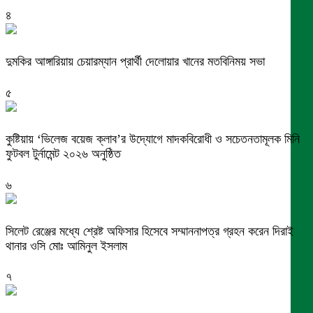
৪
দুমকির আঙ্গারিয়ায় চেয়ারম্যান প্রার্থী দেলোয়ার খানের মতবিনিময় সভা
৫
কুষ্টিয়ায় ‘ভিলেজ বয়েজ ক্লাব’র উদ্যোগে মাদকবিরোধী ও সচেতনতামূলক মিনি
ফুটবল টুর্নামেন্ট ২০২৬ অনুষ্ঠিত
৬
সিলেট রেঞ্জের মধ্যে শ্রেষ্ট অফিসার হিসেবে সম্মাননাপত্র গ্রহন করেন দিরাই
থানার ওসি মোঃ আমিনুল ইসলাম
৭