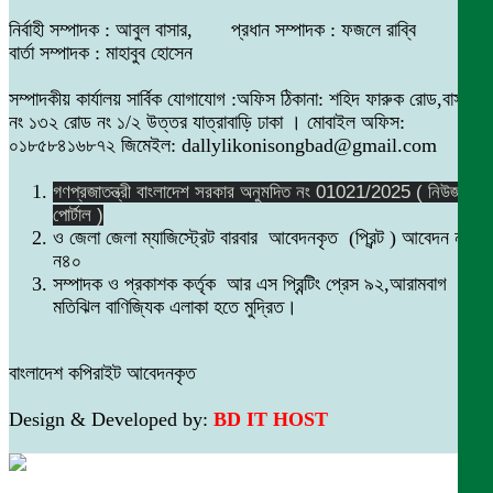
নির্বাহী সম্পাদক : আবুল বাসার, প্রধান সম্পাদক : ফজলে রাব্বি
বার্তা সম্পাদক : মাহাবুব হোসেন
সম্পাদকীয় কার্যালয় সার্বিক যোগাযোগ :অফিস ঠিকানা: শহিদ ফারুক রোড,বাসা
নং ১৩২ রোড নং ১/২ উত্তর যাত্রাবাড়ি ঢাকা । মোবাইল অফিস:
০১৮৫৮৪১৬৮৭২ জিমেইল: dallylikonisongbad@gmail.com
গণপ্রজাতন্ত্রী বাংলাদেশ সরকার অনুমদিত নং 01021/2025 ( নিউজ
পোর্টাল )
ও জেলা জেলা ম্যাজিস্ট্রেট বারবার আবেদনকৃত (প্রিন্ট ) আবেদন নং
ন৪০
সম্পাদক ও প্রকাশক কর্তৃক আর এস প্রিন্টিং প্রেস ৯২,আরামবাগ
মতিঝিল বাণিজ্যিক এলাকা হতে মুদ্রিত।
বাংলাদেশ কপিরাইট আবেদনকৃত
Design & Developed by:
BD IT HOST