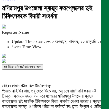
মণিরামপুর উপজেলা স্বাস্থ্য কমপ্লেক্সের দুই
চিকিৎসককে বিদায়ী সংবর্ধনা
Reporter Name
Update Time : ১০:২৫:৩৫ অপরাহ্ন, শনিবার, ২৫ জানুয়ারী ২০২৫
/
১৭৩ Time View
📸 নিউজ ফটোকার্ড ডাউনলোড করুন
সাব্বির হাসান স্টাফ রিপোর্টার(যশোর):
“যেতে নাহি দিব হায়, তবু যেতে দিতে হয়, তবু চলে যায়” কবি গুরুর এই
চিরন্তন সত্যকে হৃদয়ে ধান করে যশোরের মণিরামপুর উপজেলা স্বাস্থ্য
কমপ্লেক্সের দুই মানবিক চিকিৎসককে বিদায় সংবর্ধনা দেওয়া হয়েছে। স্বাস্থ্য
কমপ্লেক্সের স্বাস্থ্য ও পরিবার পরিকল্পনা কর্মকর্তা ডাঃ তন্ময় বিশ্বাস ও মেডিকেল