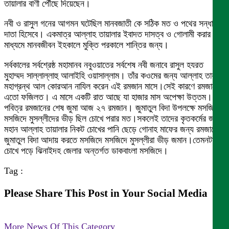
তায়ালার বাণী পৌঁছে দিয়েছেন।
নবী ও রাসুল গনের আগমন ঘটেছিল মানবজাতী কে সঠিক মত ও পথের সন্ধান
দাতা হিসেবে। একমাত্র আল্লাহ তায়ালার ইবাদত দাসত্ব ও গোলামী করার
মাধ্যমে মানবজীবন ইহকালে মুক্তি পরকালে শান্তির জন্য।
সর্বকালের সর্বশ্রেষ্ঠ মহামানব নবুওয়াতের সর্বশেষ নবী জনাবে রাসুল হযরত
মুহাম্মদ সাল্লাল্লাহু আলাইহি ওয়াসাল্লাম। তাঁর কওমের জন্য আল্লাহ তায়ালা
মহাগ্রন্থ আল কোরআন নাযিল করেন এই রমজান মাসে।সেই কারণে রমজানের
এতো ফজিলত। এ মাসে একটি রাত আছে যা হাজার মাস অপেক্ষা উত্তম।
পবিত্র রমজানের শেষ জুমা আজ ২৭ রমজান। জুমাতুল বিদা উপলক্ষে মসজিদে
মসজিদে মুসল্লীদের ভীড় ছিল চোখে পরার মত।সকলেই তাদের কৃতকর্মের জন্য
মহান আল্লাহ তায়ালার নিকট চোখের পানি ছেড়ে গোনাহ মাফের জন্য রমজানের
জুমাতুল বিদা আদায় করতে মসজিদে মসজিদে মুসল্লীরা ভীড় জমান।তেমনটা
চোখে পড়ে ঝিনাইদহ জেলার অন্তর্গত ডাকবাংলা মসজিদে।
Tag :
Please Share This Post in Your Social Media
More News Of This Category