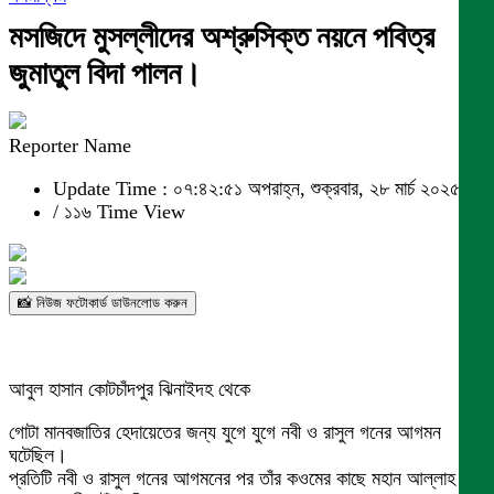
মসজিদে মুসল্লীদের অশ্রুসিক্ত নয়নে পবিত্র
জুমাতুল বিদা পালন।
Reporter Name
Update Time : ০৭:৪২:৫১ অপরাহ্ন, শুক্রবার, ২৮ মার্চ ২০২৫
/
১১৬ Time View
📸 নিউজ ফটোকার্ড ডাউনলোড করুন
আবুল হাসান কোটচাঁদপুর ঝিনাইদহ থেকে
গোটা মানবজাতির হেদায়েতের জন্য যুগে যুগে নবী ও রাসুল গনের আগমন
ঘটেছিল।
প্রতিটি নবী ও রাসুল গনের আগমনের পর তাঁর কওমের কাছে মহান আল্লাহ