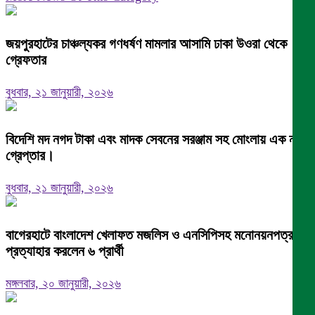
জয়পুরহাটের চাঞ্চল্যকর গণধর্ষণ মামলার আসামি ঢাকা উওরা থেকে
গ্রেফতার
বুধবার, ২১ জানুয়ারী, ২০২৬
বিদেশি মদ নগদ টাকা এবং মাদক সেবনের সরঞ্জাম সহ মোংলায় এক নারী
গ্রেপ্তার।
বুধবার, ২১ জানুয়ারী, ২০২৬
বাগেরহাটে বাংলাদেশ খেলাফত মজলিস ও এনসিপিসহ মনোনয়নপত্র
প্রত্যাহার করলেন ৬ প্রার্থী
মঙ্গলবার, ২০ জানুয়ারী, ২০২৬