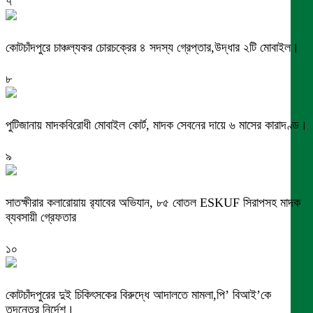
৭
কোটচাঁদপুরে চাঞ্চল্যকর চোরচক্রের ৪ সদস্য গ্রেপ্তার,উদ্ধার ২টি মোবাইল।
৮
পুটিজানায় মাদকবিরোধী মোবাইল কোর্ট, মাদক সেবনের দায়ে ৬ মাসের কারাদণ্ড।
৯
সাতক্ষীরার কলারোয়ায় র‍্যাবের অভিযান, ৮৫ বোতল ESKUF সিরাপসহ মাদক
ব্যবসায়ী গ্রেফতার
১০
কোটচাঁদপুরের দুই চিকিৎসকের বিরুদ্ধে আদালতে মামলা,পি’ বিআই’কে
তদন্তের নির্দেশ।