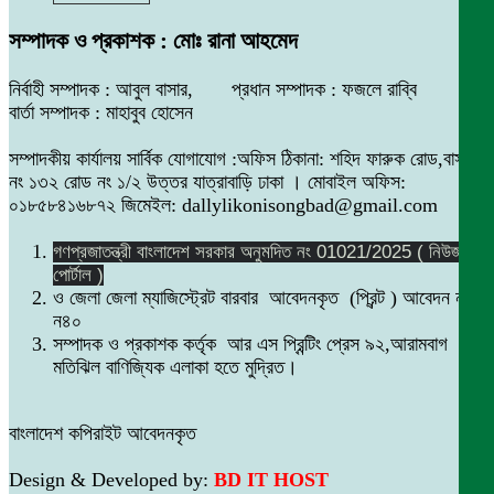
সম্পাদক ও প্রকাশক : মোঃ রানা আহমেদ
নির্বাহী সম্পাদক : আবুল বাসার, প্রধান সম্পাদক : ফজলে রাব্বি
বার্তা সম্পাদক : মাহাবুব হোসেন
সম্পাদকীয় কার্যালয় সার্বিক যোগাযোগ :অফিস ঠিকানা: শহিদ ফারুক রোড,বাসা
নং ১৩২ রোড নং ১/২ উত্তর যাত্রাবাড়ি ঢাকা । মোবাইল অফিস:
০১৮৫৮৪১৬৮৭২ জিমেইল: dallylikonisongbad@gmail.com
গণপ্রজাতন্ত্রী বাংলাদেশ সরকার অনুমদিত নং 01021/2025 ( নিউজ
পোর্টাল )
ও জেলা জেলা ম্যাজিস্ট্রেট বারবার আবেদনকৃত (প্রিন্ট ) আবেদন নং
ন৪০
সম্পাদক ও প্রকাশক কর্তৃক আর এস প্রিন্টিং প্রেস ৯২,আরামবাগ
মতিঝিল বাণিজ্যিক এলাকা হতে মুদ্রিত।
বাংলাদেশ কপিরাইট আবেদনকৃত
Design & Developed by:
BD IT HOST