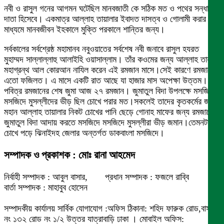
নবী ও রাসুল গনের আগমন ঘটেছিল মানবজাতী কে সঠিক মত ও পথের সন্ধান
দাতা হিসেবে। একমাত্র আল্লাহ তায়ালার ইবাদত দাসত্ব ও গোলামী করার
মাধ্যমে মানবজীবন ইহকালে মুক্তি পরকালে শান্তির জন্য।
সর্বকালের সর্বশ্রেষ্ঠ মহামানব নবুওয়াতের সর্বশেষ নবী জনাবে রাসুল হযরত
মুহাম্মদ সাল্লাল্লাহু আলাইহি ওয়াসাল্লাম। তাঁর কওমের জন্য আল্লাহ তায়ালা
মহাগ্রন্থ আল কোরআন নাযিল করেন এই রমজান মাসে।সেই কারণে রমজানের
এতো ফজিলত। এ মাসে একটি রাত আছে যা হাজার মাস অপেক্ষা উত্তম।
পবিত্র রমজানের শেষ জুমা আজ ২৭ রমজান। জুমাতুল বিদা উপলক্ষে মসজিদে
মসজিদে মুসল্লীদের ভীড় ছিল চোখে পরার মত।সকলেই তাদের কৃতকর্মের জন্য
মহান আল্লাহ তায়ালার নিকট চোখের পানি ছেড়ে গোনাহ মাফের জন্য রমজানের
জুমাতুল বিদা আদায় করতে মসজিদে মসজিদে মুসল্লীরা ভীড় জমান।তেমনটা
চোখে পড়ে ঝিনাইদহ জেলার অন্তর্গত ডাকবাংলা মসজিদে।
সম্পাদক ও প্রকাশক : মোঃ রানা আহমেদ
নির্বাহী সম্পাদক : আবুল বাসার, প্রধান সম্পাদক : ফজলে রাব্বি
বার্তা সম্পাদক : মাহাবুব হোসেন
সম্পাদকীয় কার্যালয় সার্বিক যোগাযোগ :অফিস ঠিকানা: শহিদ ফারুক রোড,বাসা
নং ১৩২ রোড নং ১/২ উত্তর যাত্রাবাড়ি ঢাকা । মোবাইল অফিস: