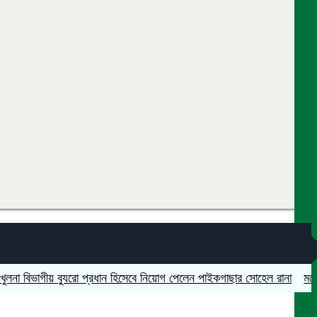
ভাগীয় ব্যুরো প্রধান হিসেবে নিয়োগ পেলেন পাইকগাছার সোহেল রানা
মহেশপুরে স