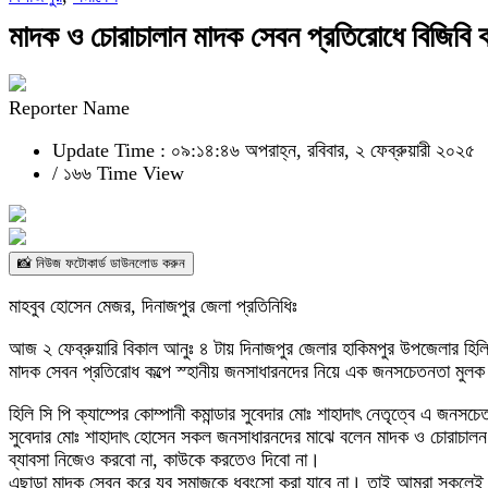
মাদক ও চোরাচালান মাদক সেবন প্রতিরোধে বিজিবি 
Reporter Name
Update Time : ০৯:১৪:৪৬ অপরাহ্ন, রবিবার, ২ ফেব্রুয়ারী ২০২৫
/
১৬৬ Time View
📸 নিউজ ফটোকার্ড ডাউনলোড করুন
মাহবুব হোসেন মেজর, দিনাজপুর জেলা প্রতিনিধিঃ
আজ ২ ফেব্রুয়ারি বিকাল আনুঃ ৪ টায় দিনাজপুর জেলার হাকিমপুর উপজেলার হিলি সিপ
মাদক সেবন প্রতিরোধ কল্পে স্হানীয় জনসাধারনদের নিয়ে এক জনসচেতনতা মুলক 
হিলি সি পি ক্যাম্পের কোম্পানী কমান্ডার সুবেদার মোঃ শাহাদাৎ নেতৃত্বে এ জনস
সুবেদার মোঃ শাহাদাৎ হোসেন সকল জনসাধারনদের মাঝে বলেন মাদক ও চোরাচালন ব
ব্যাবসা নিজেও করবো না, কাউকে করতেও দিবো না।
এছাড়া মাদক সেবন করে যুব সমাজকে ধ্বংসো করা যাবে না। তাই আমরা সকলে