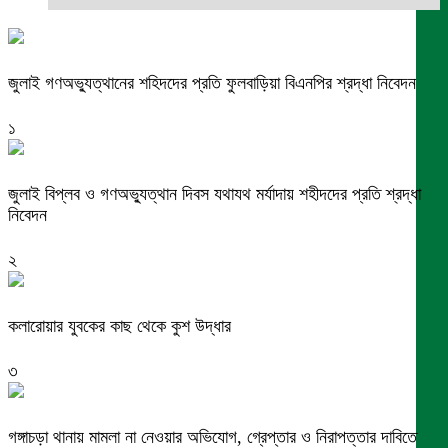
জুলাই গণঅভ্যুত্থানের শহিদদের প্রতি ফুলবাড়িয়া বিএনপির শ্রদ্ধা নিবেদন
১
জুলাই বিপ্লব ও গণঅভ্যুত্থান দিবস যথাযথ মর্যাদায় শহীদদের প্রতি শ্রদ্ধা
নিবেদন
২
কলারোয়ার যুবকের কাছ থেকে কুশ উদ্ধার
৩
গঙ্গাচড়া থানায় মামলা না নেওয়ার অভিযোগ, গ্রেপ্তার ও নিরাপত্তার দাবিতে