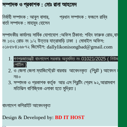
সম্পাদক ও প্রকাশক : মোঃ রানা আহমেদ
নির্বাহী সম্পাদক : আবুল বাসার, প্রধান সম্পাদক : ফজলে রাব্বি
বার্তা সম্পাদক : মাহাবুব হোসেন
সম্পাদকীয় কার্যালয় সার্বিক যোগাযোগ :অফিস ঠিকানা: শহিদ ফারুক রোড,বাসা
নং ১৩২ রোড নং ১/২ উত্তর যাত্রাবাড়ি ঢাকা । মোবাইল অফিস:
০১৮৫৮৪১৬৮৭২ জিমেইল: dallylikonisongbad@gmail.com
গণপ্রজাতন্ত্রী বাংলাদেশ সরকার অনুমদিত নং 01021/2025 ( নিউজ
পোর্টাল )
ও জেলা জেলা ম্যাজিস্ট্রেট বারবার আবেদনকৃত (প্রিন্ট ) আবেদন নং
ন৪০
সম্পাদক ও প্রকাশক কর্তৃক আর এস প্রিন্টিং প্রেস ৯২,আরামবাগ
মতিঝিল বাণিজ্যিক এলাকা হতে মুদ্রিত।
বাংলাদেশ কপিরাইট আবেদনকৃত
Design & Developed by:
BD IT HOST