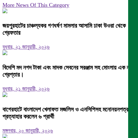
More News Of This Category
জয়পুরহাটের চাঞ্চল্যকর গণধর্ষণ মামলার আসামি ঢাকা উওরা থেকে
গ্রেফতার
বুধবার, ২১ জানুয়ারী, ২০২৬
বিদেশি মদ নগদ টাকা এবং মাদক সেবনের সরঞ্জাম সহ মোংলায় এক নারী
গ্রেপ্তার।
বুধবার, ২১ জানুয়ারী, ২০২৬
বাগেরহাটে বাংলাদেশ খেলাফত মজলিস ও এনসিপিসহ মনোনয়নপত্র
প্রত্যাহার করলেন ৬ প্রার্থী
মঙ্গলবার, ২০ জানুয়ারী, ২০২৬