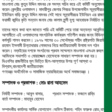
মাওলানা মোঃ কুতুব উদ্দিন মাদবর কে সদস্য সচিব করে এই কমিটি অনুমোদন
করেন কেন্দ্রীয় ওলামাদল। মাদারীপুর জেলার শিবচর উপজেলাধীন সন্ন্যাসীরচর
ইউনিয়ন বাড়ি কুতুব উদ্দিন মাদবর সেই সাথে সন্ন্যাসীরচর ইউনিয়ন এর রাজার চর
ফরাজী কান্দির কৃতি সন্তান জনাব মোঃ কালাম মুন্সী যুগ্ম আহবায়ক নির্বাচিত হন।
তাদের সাথে কথা বলে জানতে পারি এই কমিটি পেয়ে তারা অত্যন্ত আনন্দিত ।
আগামীতে এই ওলামাদলের সাংগঠনিক কার্যক্রম গতিশীল করার জন্য বিভিন্ন
কর্মসূচি পালন করবেন। ১৯৭৯ সালের ৩০ সেপ্টেম্বর শহীদ রাষ্ট্রপতি জিয়াউর
রহমান ইসলামী চিন্তাধারার লোকদের নিয়ে জাতীয়তাবাদী উলামা দল গঠন
করেন। নব্বইয়ের দশকে সংগঠনের প্রথম সম্মেলনে মাওলানা এসএম রুহুল
আমিনকে সভাপতি ও মোয়াজ্জেম হোসেনকে সাধারণ সম্পাদক করা হয়।
বিএনপির রাজনীতির মূল ভিত্তি ছিল-আল্লাহর উপর পূর্ণ আস্থা ও
বিশ্বাস,বাংলাদেশী জাতীয়তাবাদ
গণতন্ত্র অর্থনৈতিক ও সামাজিক ন্যায়বিচারের অর্থে সমাজতন্ত্র ।
সম্পাদক ও প্রকাশক : মোঃ রানা আহমেদ
নির্বাহী সম্পাদক : আবুল বাসার, প্রধান সম্পাদক : ফজলে রাব্বি
বার্তা সম্পাদক : মাহাবুব হোসেন
সম্পাদকীয় কার্যালয় সার্বিক যোগাযোগ :অফিস ঠিকানা: শহিদ ফারুক রোড,বাসা