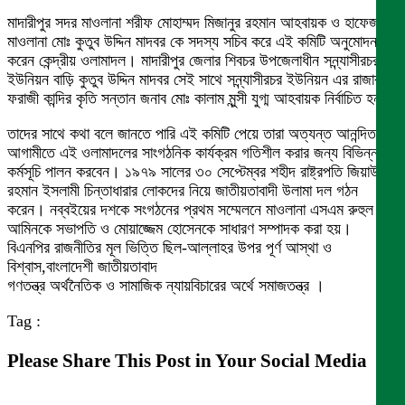
মাদারীপুর সদর মাওলানা শরীফ মোহাম্মদ মিজানুর রহমান আহবায়ক ও হাফেজ
মাওলানা মোঃ কুতুব উদ্দিন মাদবর কে সদস্য সচিব করে এই কমিটি অনুমোদন
করেন কেন্দ্রীয় ওলামাদল। মাদারীপুর জেলার শিবচর উপজেলাধীন সন্ন্যাসীরচর
ইউনিয়ন বাড়ি কুতুব উদ্দিন মাদবর সেই সাথে সন্ন্যাসীরচর ইউনিয়ন এর রাজার চর
ফরাজী কান্দির কৃতি সন্তান জনাব মোঃ কালাম মুন্সী যুগ্ম আহবায়ক নির্বাচিত হন।
তাদের সাথে কথা বলে জানতে পারি এই কমিটি পেয়ে তারা অত্যন্ত আনন্দিত ।
আগামীতে এই ওলামাদলের সাংগঠনিক কার্যক্রম গতিশীল করার জন্য বিভিন্ন
কর্মসূচি পালন করবেন। ১৯৭৯ সালের ৩০ সেপ্টেম্বর শহীদ রাষ্ট্রপতি জিয়াউর
রহমান ইসলামী চিন্তাধারার লোকদের নিয়ে জাতীয়তাবাদী উলামা দল গঠন
করেন। নব্বইয়ের দশকে সংগঠনের প্রথম সম্মেলনে মাওলানা এসএম রুহুল
আমিনকে সভাপতি ও মোয়াজ্জেম হোসেনকে সাধারণ সম্পাদক করা হয়।
বিএনপির রাজনীতির মূল ভিত্তি ছিল-আল্লাহর উপর পূর্ণ আস্থা ও
বিশ্বাস,বাংলাদেশী জাতীয়তাবাদ
গণতন্ত্র অর্থনৈতিক ও সামাজিক ন্যায়বিচারের অর্থে সমাজতন্ত্র ।
Tag :
Please Share This Post in Your Social Media