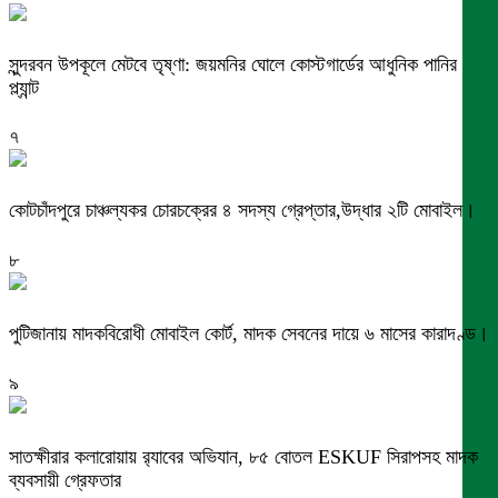
সুন্দরবন উপকূলে মেটবে তৃষ্ণা: জয়মনির ঘোলে কোস্টগার্ডের আধুনিক পানির
প্ল্যান্ট
৭
কোটচাঁদপুরে চাঞ্চল্যকর চোরচক্রের ৪ সদস্য গ্রেপ্তার,উদ্ধার ২টি মোবাইল।
৮
পুটিজানায় মাদকবিরোধী মোবাইল কোর্ট, মাদক সেবনের দায়ে ৬ মাসের কারাদণ্ড।
৯
সাতক্ষীরার কলারোয়ায় র‍্যাবের অভিযান, ৮৫ বোতল ESKUF সিরাপসহ মাদক
ব্যবসায়ী গ্রেফতার