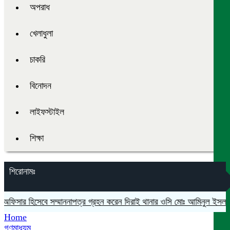
অপরাধ
খেলাধুলা
চাকরি
বিনোদন
লাইফস্টাইল
শিক্ষা
শিরোনামঃ
 অফিসার হিসেবে সম্মাননাপত্র গ্রহন করেন দিরাই থানার ওসি মোঃ আমিনুল ইসলাম
ম
Home
গণমাধ্যম