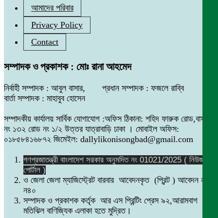
আমাদের পরিবার
Privacy Policy
Contact
সম্পাদক ও প্রকাশক : মোঃ রানা আহমেদ
নির্বাহী সম্পাদক : আবুল বাসার, প্রধান সম্পাদক : ফজলে রাব্বি
বার্তা সম্পাদক : মাহাবুব হোসেন
সম্পাদকীয় কার্যালয় সার্বিক যোগাযোগ :অফিস ঠিকানা: শহিদ ফারুক রোড,বাসা
নং ১৩২ রোড নং ১/২ উত্তর যাত্রাবাড়ি ঢাকা । মোবাইল অফিস:
০১৮৫৮৪১৬৮৭২ জিমেইল: dallylikonisongbad@gmail.com
গণপ্রজাতন্ত্রী বাংলাদেশ সরকার অনুমদিত নং 01021/2025 ( নিউজ
পোর্টাল )
ও জেলা জেলা ম্যাজিস্ট্রেট বারবার আবেদনকৃত (প্রিন্ট ) আবেদন নং
ন৪০
সম্পাদক ও প্রকাশক কর্তৃক আর এস প্রিন্টিং প্রেস ৯২,আরামবাগ
মতিঝিল বাণিজ্যিক এলাকা হতে মুদ্রিত।