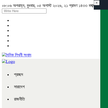
×
০৮:০৬ অপরাহ্ন, বুধবার, ০৫ অগাস্ট ২০২৬, ২১ শ্রাবণ ১৪৩৩ বঙ্গাব্দ
প্রচ্ছদ
সারাদেশ
রাজনীতি