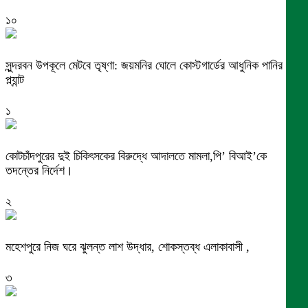
১০
সুন্দরবন উপকূলে মেটবে তৃষ্ণা: জয়মনির ঘোলে কোস্টগার্ডের আধুনিক পানির
প্ল্যান্ট
১
কোটচাঁদপুরের দুই চিকিৎসকের বিরুদ্ধে আদালতে মামলা,পি’ বিআই’কে
তদন্তের নির্দেশ।
২
মহেশপুরে নিজ ঘরে ঝুলন্ত লাশ উদ্ধার, শোকস্তব্ধ এলাকাবাসী ,
৩