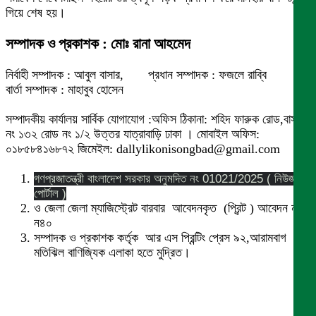
গিয়ে শেষ হয়।
সম্পাদক ও প্রকাশক : মোঃ রানা আহমেদ
নির্বাহী সম্পাদক : আবুল বাসার, প্রধান সম্পাদক : ফজলে রাব্বি
বার্তা সম্পাদক : মাহাবুব হোসেন
সম্পাদকীয় কার্যালয় সার্বিক যোগাযোগ :অফিস ঠিকানা: শহিদ ফারুক রোড,বাসা
নং ১৩২ রোড নং ১/২ উত্তর যাত্রাবাড়ি ঢাকা । মোবাইল অফিস:
০১৮৫৮৪১৬৮৭২ জিমেইল: dallylikonisongbad@gmail.com
গণপ্রজাতন্ত্রী বাংলাদেশ সরকার অনুমদিত নং 01021/2025 ( নিউজ
পোর্টাল )
ও জেলা জেলা ম্যাজিস্ট্রেট বারবার আবেদনকৃত (প্রিন্ট ) আবেদন নং
ন৪০
সম্পাদক ও প্রকাশক কর্তৃক আর এস প্রিন্টিং প্রেস ৯২,আরামবাগ
মতিঝিল বাণিজ্যিক এলাকা হতে মুদ্রিত।