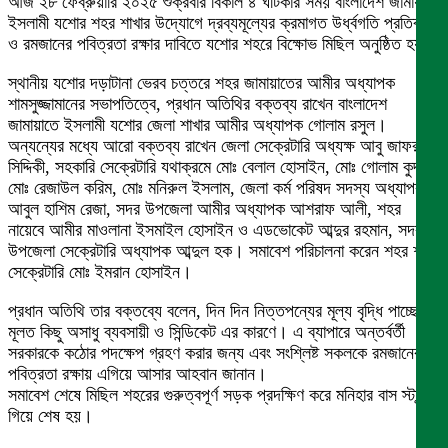
আজ ২৮ ফেব্রুয়ারি ২০২৫ শুক্রবার বিকাল ৪ ঘটিকার সময় বাংলাদেশ জামায়াতে
ইসলামী যশোর শহর শাখার উদ্যোগে দ্রব্যমূল্যের ক্রমাগত উর্ধ্বগতি প্রতিবাদে
ও রমজানের পবিত্রতা রক্ষার দাবিতে যশোর শহরে বিক্ষোভ মিছিল অনুষ্ঠিত হয়।
স্থানীয় যশোর দড়াটানা ভেরব চত্তরে শহর জামায়াতের আমীর অধ্যাপক
শামসুজ্জামানের সভাপতিত্বে, প্রধান অতিথির বক্তব্য রাখেন বাংলাদেশ
জামায়াতে ইসলামী যশোর জেলা শাখার আমীর অধ্যাপক গোলাম রসুল।
অন্যন্যের মধ্যে আরো বক্তব্য রাখেন জেলা সেক্রেটারি অধ্যক্ষ আবু জাফর
সিদ্দিকী, সহকারি সেক্রেটারি যথাক্রমে মোঃ বেলাল হোসাইন, মোঃ গোলাম কুদ্দুস,
মোঃ রেজাউল করিম, মোঃ মনিরুল ইসলাম, জেলা কর্ম পরিষদ সদস্য অধ্যাপক
আবুল হাশিম রেজা, সদর উপজেলা আমীর অধ্যাপক আশরাফ আলী, শহর
নায়েবে আমীর মাওলানা ইসমাইল হোসাইন ও এডভোকেট আব্দুর রহমান, সদর
উপজেলা সেক্রেটারি অধ্যাপক আব্দুল হক। সমাবেশ পরিচালনা করেন শহর শাখা
সেক্রেটারি মোঃ ইমরান হোসাইন।
প্রধান অতিথি তার বক্তব্যে বলেন, দিন দিন নিত্তপন্যের মূল্য বৃদ্ধি পাচ্ছে
মূলত কিছু অসাধু ব্যবসায়ী ও সিন্ডিকেট এর কারণে। এ ব্যাপারে অন্তর্বর্তী
সরকারকে কঠোর পদক্ষেপ গ্রহণ করার জন্য এবং সংশ্লিষ্ট সকলকে রমজানের
পবিত্রতা রক্ষায় এগিয়ে আসার আহবান জানান।
সমাবেশ শেষে মিছিল শহরের গুরুত্বপূর্ণ সড়ক প্রদক্ষিণ করে মনিহার বাস স্টান্ডে
গিয়ে শেষ হয়।