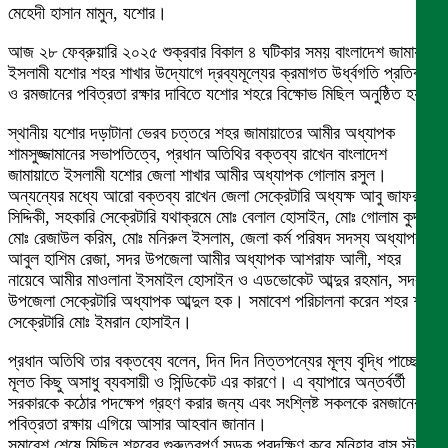
মেহেদী হাসান মামুন, যশোর।
আজ ২৮ ফেব্রুয়ারি ২০২৫ শুক্রবার বিকাল ৪ ঘটিকার সময় বাংলাদেশ জামায়াতে
ইসলামী যশোর শহর শাখার উদ্যোগে দ্রব্যমূল্যের ক্রমাগত উর্ধ্বগতি প্রতিবাদে
ও রমজানের পবিত্রতা রক্ষার দাবিতে যশোর শহরে বিক্ষোভ মিছিল অনুষ্ঠিত হয়।
স্থানীয় যশোর দড়াটানা ভেরব চত্তরে শহর জামায়াতের আমীর অধ্যাপক
শামসুজ্জামানের সভাপতিত্বে, প্রধান অতিথির বক্তব্য রাখেন বাংলাদেশ
জামায়াতে ইসলামী যশোর জেলা শাখার আমীর অধ্যাপক গোলাম রসুল।
অন্যন্যের মধ্যে আরো বক্তব্য রাখেন জেলা সেক্রেটারি অধ্যক্ষ আবু জাফর
সিদ্দিকী, সহকারি সেক্রেটারি যথাক্রমে মোঃ বেলাল হোসাইন, মোঃ গোলাম কুদ্দুস,
মোঃ রেজাউল করিম, মোঃ মনিরুল ইসলাম, জেলা কর্ম পরিষদ সদস্য অধ্যাপক
আবুল হাশিম রেজা, সদর উপজেলা আমীর অধ্যাপক আশরাফ আলী, শহর
নায়েবে আমীর মাওলানা ইসমাইল হোসাইন ও এডভোকেট আব্দুর রহমান, সদর
উপজেলা সেক্রেটারি অধ্যাপক আব্দুল হক। সমাবেশ পরিচালনা করেন শহর শাখা
সেক্রেটারি মোঃ ইমরান হোসাইন।
প্রধান অতিথি তার বক্তব্যে বলেন, দিন দিন নিত্তপন্যের মূল্য বৃদ্ধি পাচ্ছে
মূলত কিছু অসাধু ব্যবসায়ী ও সিন্ডিকেট এর কারণে। এ ব্যাপারে অন্তর্বর্তী
সরকারকে কঠোর পদক্ষেপ গ্রহণ করার জন্য এবং সংশ্লিষ্ট সকলকে রমজানের
পবিত্রতা রক্ষায় এগিয়ে আসার আহবান জানান।
সমাবেশ শেষে মিছিল শহরের গুরুত্বপূর্ণ সড়ক প্রদক্ষিণ করে মনিহার বাস স্টান্ডে