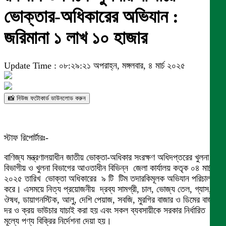
ভোক্তার-অধিকারের অভিযান :
জরিমানা ১ লাখ ১০ হাজার
Update Time : ০৮:২৯:২১ অপরাহ্ন, মঙ্গলবার, ৪ মার্চ ২০২৫
📸 নিউজ ফটোকার্ড ডাউনলোড করুন
স্টাফ রিপোর্টারঃ-
বাণিজ্য মন্ত্রণালয়াধীন জাতীয় ভোক্তা-অধিকার সংরক্ষণ অধিদপ্তরের খুলনা
বিভাগীয় ও খুলনা বিভাগের আওতাধীন বিভিন্ন জেলা কার্যালয় কতৃক ০৪ মার্চ
২০২৫ তারিখ ভোক্তা অধিকারের ৯ টি টিম তদারকিমূলক অভিযান পরিচালনা
করে। এসময়ে নিত্য প্রয়োজনীয় দ্রব্য সামগ্রী, চাল, ভোজ্য তেল, গ্যাস,
ঔষধ, ডায়াগনস্টিক, আলু, দেশি পেয়াজ, সবজি, মুরগির বাজার ও ডিমের বাজার
দর ও ক্রয় ভাউচার যাচাই করা হয় এবং সকল ব্যবসায়ীকে সরকার নির্ধারিত
মূল্যে পণ্য বিক্রির নির্দেশনা দেয়া হয়।