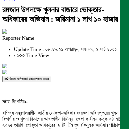
রমজান উপলক্ষে খুলনার বাজারে ভোক্তার-
অধিকারের অভিযান : জরিমানা ১ লাখ ১০ হাজার
Reporter Name
Update Time : ০৮:২৯:২১ অপরাহ্ন, মঙ্গলবার, ৪ মার্চ ২০২৫
/
১৩৩ Time View
📸 নিউজ ফটোকার্ড ডাউনলোড করুন
স্টাফ রিপোর্টারঃ-
বাণিজ্য মন্ত্রণালয়াধীন জাতীয় ভোক্তা-অধিকার সংরক্ষণ অধিদপ্তরের খুলনা
বিভাগীয় ও খুলনা বিভাগের আওতাধীন বিভিন্ন জেলা কার্যালয় কতৃক ০৪ মার্চ
২০২৫ তারিখ ভোক্তা অধিকারের ৯ টি টিম তদারকিমূলক অভিযান পরিচালনা