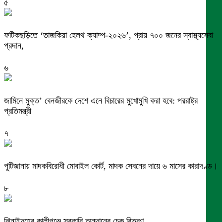
৫
ফটিকছড়িতে ‘তাজকিয়া হেলথ ক্যাম্প-২০২৬’, প্রায় ৭০০ জনের স্বাস্থ্যসেবা
প্রদান,
৬
জামিনে মুক্ত’ বেনজীরকে দেশে এনে বিচারের মুখোমুখি করা হবে: পররাষ্ট্র
প্রতিমন্ত্রী
৭
পুটিজানায় মাদকবিরোধী মোবাইল কোর্ট, মাদক সেবনের দায়ে ৬ মাসের কারাদণ্ড।
৮
ঝিনাইদহের কালীগঞ্জে সরকারি অনুদানের চেক বিতরণ