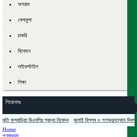
অপরাধ
খেলাধুলা
চাকরি
বিনোদন
লাইফস্টাইল
শিক্ষা
শিরোনামঃ
ুলবাড়িয়া বিএনপির শ্রদ্ধা নিবেদন
জুলাই বিপ্লব ও গণঅভ্যুত্থান দিবস যথাযথ ম
Home
গণমাধ্যম