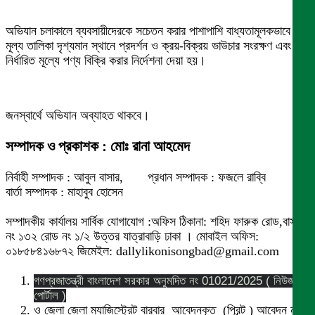
অভিযান চলাকালে ব্যবসায়ীদেরকে সচেতন করার পাশাপাশি বাধ্যতামূলকভাবে
মূল্য তালিকা দৃশ্যমান স্থানে প্রদর্শন ও ক্রয়-বিক্রয় ভাউচার সংরক্ষণ এবং
নির্ধারিত মূল্যে পণ্য বিক্রি করার নির্দেশনা দেয়া হয়।
জনস্বার্থে অভিযান অব্যাহত থাকবে।
সম্পাদক ও প্রকাশক : মোঃ রানা আহমেদ
নির্বাহী সম্পাদক : আবুল বাসার, প্রধান সম্পাদক : ফজলে রাব্বি
বার্তা সম্পাদক : মাহাবুব হোসেন
সম্পাদকীয় কার্যালয় সার্বিক যোগাযোগ :অফিস ঠিকানা: শহিদ ফারুক রোড,বাসা
নং ১৩২ রোড নং ১/২ উত্তর যাত্রাবাড়ি ঢাকা । মোবাইল অফিস:
০১৮৫৮৪১৬৮৭২ জিমেইল: dallylikonisongbad@gmail.com
গণপ্রজাতন্ত্রী বাংলাদেশ সরকার অনুমদিত নং 01021/2025 ( নিউজ
পোর্টাল )
ও জেলা জেলা ম্যাজিস্ট্রেট বারবার আবেদনকৃত (প্রিন্ট ) আবেদন নং