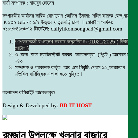
বার্তা সম্পাদক : মাহাবুব হোসেন
সম্পাদকীয় কার্যালয় সার্বিক যোগাযোগ :অফিস ঠিকানা: শহিদ ফারুক রোড,বাসা
নং ১৩২ রোড নং ১/২ উত্তর যাত্রাবাড়ি ঢাকা । মোবাইল অফিস:
০১৮৫৮৪১৬৮৭২ জিমেইল: dallylikonisongbad@gmail.com
গণপ্রজাতন্ত্রী বাংলাদেশ সরকার অনুমদিত নং 01021/2025 ( নিউজ
পোর্টাল )
ও জেলা জেলা ম্যাজিস্ট্রেট বারবার আবেদনকৃত (প্রিন্ট ) আবেদন নং
ন৪০
সম্পাদক ও প্রকাশক কর্তৃক আর এস প্রিন্টিং প্রেস ৯২,আরামবাগ
মতিঝিল বাণিজ্যিক এলাকা হতে মুদ্রিত।
বাংলাদেশ কপিরাইট আবেদনকৃত
Design & Developed by:
BD IT HOST
রমজান উপলক্ষে খুলনার বাজারে