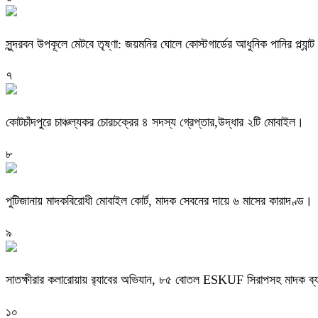
সুন্দরবন উপকূলে মেটবে তৃষ্ণা: জয়মনির ঘোলে কোস্টগার্ডের আধুনিক পানির প্ল্যান্ট
৭
কোটচাঁদপুরে চাঞ্চল্যকর চোরচক্রের ৪ সদস্য গ্রেপ্তার,উদ্ধার ২টি মোবাইল।
৮
পুটিজানায় মাদকবিরোধী মোবাইল কোর্ট, মাদক সেবনের দায়ে ৬ মাসের কারাদণ্ড।
৯
সাতক্ষীরার কলারোয়ায় র‍্যাবের অভিযান, ৮৫ বোতল ESKUF সিরাপসহ মাদক ব্য
১০