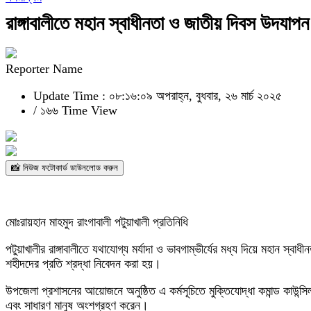
রাঙ্গাবালীতে মহান স্বাধীনতা ও জাতীয় দিবস উদযাপন
Reporter Name
Update Time : ০৮:১৬:০৯ অপরাহ্ন, বুধবার, ২৬ মার্চ ২০২৫
/
১৬৬ Time View
📸 নিউজ ফটোকার্ড ডাউনলোড করুন
মোঃরায়হান মাহমুদ রাংগাবালী পটুয়াখালী প্রতিনিধি
পটুয়াখালীর রাঙ্গাবালীতে যথাযোগ্য মর্যাদা ও ভাবগাম্ভীর্যের মধ্য দিয়ে মহান স
শহীদদের প্রতি শ্রদ্ধা নিবেদন করা হয়।
উপজেলা প্রশাসনের আয়োজনে অনুষ্ঠিত এ কর্মসূচিতে মুক্তিযোদ্ধা কমান্ড কাউন্স
এবং সাধারণ মানুষ অংশগ্রহণ করেন।