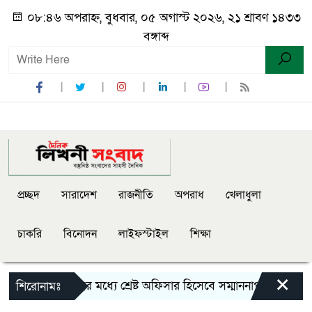
০৮:৪৬ অপরাহ্ন, বুধবার, ০৫ অগাস্ট ২০২৬, ২১ শ্রাবণ ১৪৩৩
বঙ্গাব্দ
প্রচ্ছদ
সারাদেশ
রাজনীতি
অপরাধ
খেলাধুলা
চাকরি
বিনোদন
লাইফস্টাইল
শিক্ষা
×
সিলেট রেঞ্জের মধ্যে শ্রেষ্ট অফিসার হিসেবে সম্মাননাপত্র গ্রহন 
শিরোনামঃ