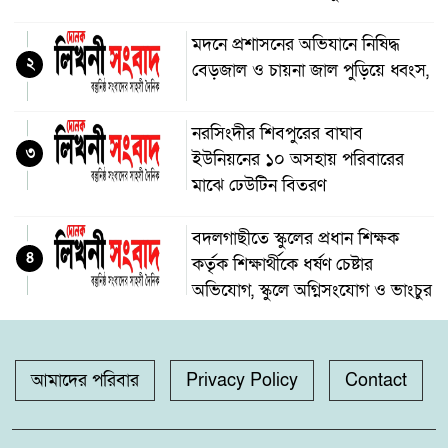
মদনে প্রশাসনের অভিযানে নিষিদ্ধ
২
বেড়জাল ও চায়না জাল পুড়িয়ে ধ্বংস,
নরসিংদীর শিবপুরের বাঘাব
৩
ইউনিয়নের ১০ অসহায় পরিবারের
মাঝে ঢেউটিন বিতরণ
বদলগাছীতে স্কুলের প্রধান শিক্ষক
৪
কর্তৃক শিক্ষার্থীকে ধর্ষণ চেষ্টার
অভিযোগ, স্কুলে অগ্নিসংযোগ ও ভাংচুর
অভয়নগরের হিদিয়া এ,এনএইচ
৫
মাধ্যমিক বিদ্যালয়ের ভরপ্রাপ্ত প্রধান
আমাদের পরিবার
Privacy Policy
Contact
শিক্ষক শাহনাজ পারভীনের বিরুদ্ধে
অনিয়মের অভিযোগ