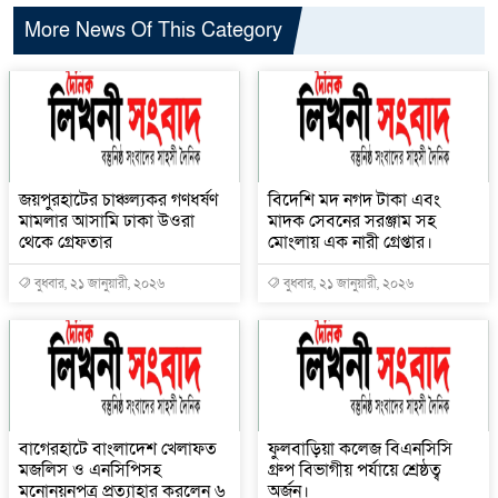
More News Of This Category
জয়পুরহাটের চাঞ্চল্যকর গণধর্ষণ
বিদেশি মদ নগদ টাকা এবং
মামলার আসামি ঢাকা উওরা
মাদক সেবনের সরঞ্জাম সহ
থেকে গ্রেফতার
মোংলায় এক নারী গ্রেপ্তার।
বুধবার, ২১ জানুয়ারী, ২০২৬
বুধবার, ২১ জানুয়ারী, ২০২৬
বাগেরহাটে বাংলাদেশ খেলাফত
ফুলবাড়িয়া কলেজ বিএনসিসি
মজলিস ও এনসিপিসহ
গ্রুপ বিভাগীয় পর্যায়ে শ্রেষ্ঠত্ব
মনোনয়নপত্র প্রত্যাহার করলেন ৬
অর্জন।