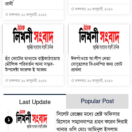
প্রার্থী
মঙ্গলবার, ২০ জানুয়ারী, ২০২৬
মঙ্গলবার, ২০ জানুয়ারী, ২০২৬
হ্যাঁ ভোটের মাধ্যমে রাষ্ট্রকাঠামোয়
ঈদগাঁওয়ে আ.লীগ নেতা
মৌলিক পরিবর্তন আনা সম্ভব-
সোহেলের বিএনপির জন্য ভোট
উপদেষ্টা ফারুক ই আজম
প্রার্থনা
মঙ্গলবার, ২০ জানুয়ারী, ২০২৬
মঙ্গলবার, ২০ জানুয়ারী, ২০২৬
Popular Post
Last Update
সিলেট রেঞ্জের মধ্যে শ্রেষ্ট অফিসার
১
হিসেবে সম্মাননাপত্র গ্রহন করেন দিরাই
থানার ওসি মোঃ আমিনুল ইসলাম