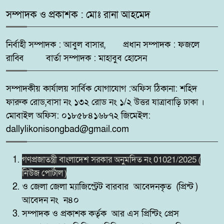
মহেশপুরে ১৫০ পিস ইয়াবাসহ মাদক
সম্পাদক ও প্রকাশক : মোঃ রানা আহমেদ
৬
কারবারি আটক, ভ্রাম্যমাণ আদালতে
দুইজনের কারাদণ্ড
নির্বাহী সম্পাদক : আবুল বাসার, প্রধান সম্পাদক : ফজলে
রাব্বি বার্তা সম্পাদক : মাহাবুব হোসেন
সুন্দরবন উপকূলে মেটবে তৃষ্ণা:
৭
জয়মনির ঘোলে কোস্টগার্ডের আধুনিক
সম্পাদকীয় কার্যালয় সার্বিক যোগাযোগ :অফিস ঠিকানা: শহিদ
পানির প্ল্যান্ট
ফারুক রোড,বাসা নং ১৩২ রোড নং ১/২ উত্তর যাত্রাবাড়ি ঢাকা ।
মোবাইল অফিস: ০১৮৫৮৪১৬৮৭২ জিমেইল:
কোটচাঁদপুরে চাঞ্চল্যকর চোরচক্রের ৪
৮
dallylikonisongbad@gmail.com
সদস্য গ্রেপ্তার,উদ্ধার ২টি মোবাইল।
গণপ্রজাতন্ত্রী বাংলাদেশ সরকার অনুমদিত নং 01021/2025 (
পুটিজানায় মাদকবিরোধী মোবাইল
৯
নিউজ পোর্টাল )
কোর্ট, মাদক সেবনের দায়ে ৬ মাসের
ও জেলা জেলা ম্যাজিস্ট্রেট বারবার আবেদনকৃত (প্রিন্ট )
কারাদণ্ড।
আবেদন নং ন৪০
সম্পাদক ও প্রকাশক কর্তৃক আর এস প্রিন্টিং প্রেস
সাতক্ষীরার কলারোয়ায় র‍্যাবের