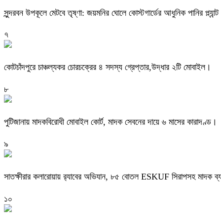
সুন্দরবন উপকূলে মেটবে তৃষ্ণা: জয়মনির ঘোলে কোস্টগার্ডের আধুনিক পানির প্ল্যান্ট
৭
কোটচাঁদপুরে চাঞ্চল্যকর চোরচক্রের ৪ সদস্য গ্রেপ্তার,উদ্ধার ২টি মোবাইল।
৮
পুটিজানায় মাদকবিরোধী মোবাইল কোর্ট, মাদক সেবনের দায়ে ৬ মাসের কারাদণ্ড।
৯
সাতক্ষীরার কলারোয়ায় র‍্যাবের অভিযান, ৮৫ বোতল ESKUF সিরাপসহ মাদক ব্য
১০