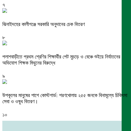
৭
ঝিনাইদহের কালীগঞ্জে সরকারি অনুদানের চেক বিতরণ
৮
পলাশবাড়ীতে প্রথম শ্রেণির শিক্ষার্থীর পেট মুচড়ে ও বেঞ্চে শুইয়ে নির্যাতনের
অভিযোগ শিক্ষক মিথুনের বিরুদ্ধে
৯
উপকূলের মানুষের পাশে কোস্টগার্ড: শরণখোলায় ২৫৫ জনকে বিনামূল্যে চিকিৎসা
সেবা ও ওষুধ বিতরণ।
১০