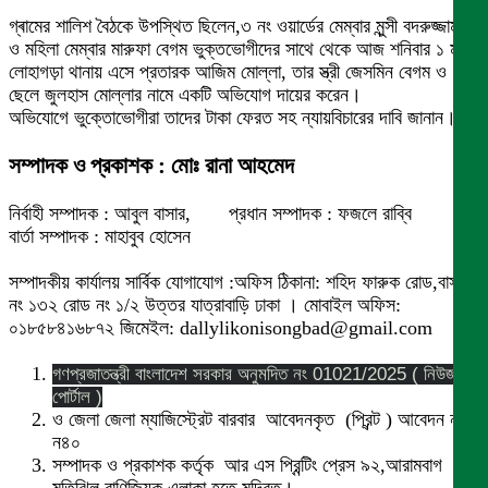
গ্ৰামের শালিশ বৈঠকে উপস্থিত ছিলেন,৩ নং ওয়ার্ডের মেম্বার মুন্সী বদরুজ্জামান
ও মহিলা মেম্বার মারুফা বেগম ভুক্তভোগীদের সাথে থেকে আজ শনিবার ১ মার্চ
লোহাগড়া থানায় এসে প্রতারক আজিম মোল্লা, তার স্ত্রী জেসমিন বেগম ও
ছেলে জুলহাস মোল্লার নামে একটি অভিযোগ দায়ের করেন।
অভিযোগে ভুক্তোভোগীরা তাদের টাকা ফেরত সহ ন্যায়বিচারের দাবি জানান।
সম্পাদক ও প্রকাশক : মোঃ রানা আহমেদ
নির্বাহী সম্পাদক : আবুল বাসার, প্রধান সম্পাদক : ফজলে রাব্বি
বার্তা সম্পাদক : মাহাবুব হোসেন
সম্পাদকীয় কার্যালয় সার্বিক যোগাযোগ :অফিস ঠিকানা: শহিদ ফারুক রোড,বাসা
নং ১৩২ রোড নং ১/২ উত্তর যাত্রাবাড়ি ঢাকা । মোবাইল অফিস:
০১৮৫৮৪১৬৮৭২ জিমেইল: dallylikonisongbad@gmail.com
গণপ্রজাতন্ত্রী বাংলাদেশ সরকার অনুমদিত নং 01021/2025 ( নিউজ
পোর্টাল )
ও জেলা জেলা ম্যাজিস্ট্রেট বারবার আবেদনকৃত (প্রিন্ট ) আবেদন নং
ন৪০
সম্পাদক ও প্রকাশক কর্তৃক আর এস প্রিন্টিং প্রেস ৯২,আরামবাগ