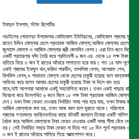
ইমাদুল ইসলাম, স্টাফ রিপোর্টার
নড়াইলের লোহাগড়া উপজেলার কোটাকোল ইউনিয়নের, কোটাকোল গ্ৰামের মৃত্যু
রাহেন উদ্দিন মোল্লার ছেলে প্রতারক আজিম মোল্লা,আজিম মোল্লার ছেলে
জুলহাস মোল্লা ও আজিম মোল্লার স্ত্রী জেসমিন বেগম। এরা তিন জনে মিলে
একটি প্রতারণার ফাঁদ তৈরি করে প্রতিবেশী ৬ জন এর থেকে ১৫ লক্ষ টাকা
হাতিয়ে নিয়ে ৩ জন ই রাতের আঁধারে লাপাত্তা হয়ে যায়। গত ১৪ মাস পূর্বে
একই গ্ৰামের ইনামুল খান,ফরিদা পারভীন, তাসলিমা বেগম, আশরাফ শেখ,
বিলকিস বেগম,ও শাহাদাত মোল্লা থেকে ছেলের চাকুরী হয়েছে বলে কান্নাকাটির
অভিনয় করে বলেন আমার ছেলের চাকুরী হয়েছে টাকা না দিলে বাদ হয়ে
যাবে,তাই আপনারা আমাকে একটু সহযোগিতা করেন। তখন একই পাড়ায় বাড়ি
বিবেচনা করে উল্লেখিত ৬ জনে মিলে ১৫ লক্ষ টাকা প্রতারক আজিম মোল্লাকে
দেন। যখন টাকা ফেরত দেওয়ার নির্ধারিত সময় পার হয়ে যায়, তখন টাকার জন্য
আজিম মোল্লাকে বলা হয়, তখন আজ কাল বলে ঘুরাতে থাকে। পরিশেষে
গ্ৰামের গণ্যমান্য ব্যক্তিবর্গদের কাছে ঘটনাটি জানালে তিনারা একটি শালিশ
বৈঠক করে আজিম মোল্লাকে টাকা ফেরত দেওয়ার একটি সময় সীমা বেঁধে দেয়া
হয়। সেই নির্ধারিত সময়ে টাকা ফেরত না দিয়ে গত ১৫ দিন পূর্বে প্রতারক ওই
৩ জন ই রাতের আঁধারে পালিয়ে গিয়ে আত্মগোপন করে।