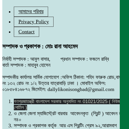
আমাদের পরিবার
Privacy Policy
Contact
সম্পাদক ও প্রকাশক : মোঃ রানা আহমেদ
নির্বাহী সম্পাদক : আবুল বাসার, প্রধান সম্পাদক : ফজলে রাব্বি
বার্তা সম্পাদক : মাহাবুব হোসেন
সম্পাদকীয় কার্যালয় সার্বিক যোগাযোগ :অফিস ঠিকানা: শহিদ ফারুক রোড,বাসা
নং ১৩২ রোড নং ১/২ উত্তর যাত্রাবাড়ি ঢাকা । মোবাইল অফিস:
০১৮৫৮৪১৬৮৭২ জিমেইল: dallylikonisongbad@gmail.com
গণপ্রজাতন্ত্রী বাংলাদেশ সরকার অনুমদিত নং 01021/2025 ( নিউজ
পোর্টাল )
ও জেলা জেলা ম্যাজিস্ট্রেট বারবার আবেদনকৃত (প্রিন্ট ) আবেদন নং
ন৪০
সম্পাদক ও প্রকাশক কর্তৃক আর এস প্রিন্টিং প্রেস ৯২,আরামবাগ