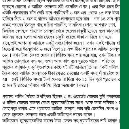
রাহেন উদ্দিন মোল্লার ছেলে প্রতারক আজিম মোল্লা,আজিম মোল্লার ছেলে
জুলহাস মোল্লা ও আজিম মোল্লার স্ত্রী জেসমিন বেগম। এরা তিন জনে মিলে
একটি প্রতারণার ফাঁদ তৈরি করে প্রতিবেশী ৬ জন এর থেকে ১৫ লক্ষ টাকা
হাতিয়ে নিয়ে ৩ জন ই রাতের আঁধারে লাপাত্তা হয়ে যায়। গত ১৪ মাস পূর্বে
একই গ্ৰামের ইনামুল খান,ফরিদা পারভীন, তাসলিমা বেগম, আশরাফ শেখ,
বিলকিস বেগম,ও শাহাদাত মোল্লা থেকে ছেলের চাকুরী হয়েছে বলে কান্নাকাটির
অভিনয় করে বলেন আমার ছেলের চাকুরী হয়েছে টাকা না দিলে বাদ হয়ে
যাবে,তাই আপনারা আমাকে একটু সহযোগিতা করেন। তখন একই পাড়ায় বাড়ি
বিবেচনা করে উল্লেখিত ৬ জনে মিলে ১৫ লক্ষ টাকা প্রতারক আজিম মোল্লাকে
দেন। যখন টাকা ফেরত দেওয়ার নির্ধারিত সময় পার হয়ে যায়, তখন টাকার জন্য
আজিম মোল্লাকে বলা হয়, তখন আজ কাল বলে ঘুরাতে থাকে। পরিশেষে
গ্ৰামের গণ্যমান্য ব্যক্তিবর্গদের কাছে ঘটনাটি জানালে তিনারা একটি শালিশ
বৈঠক করে আজিম মোল্লাকে টাকা ফেরত দেওয়ার একটি সময় সীমা বেঁধে দেয়া
হয়। সেই নির্ধারিত সময়ে টাকা ফেরত না দিয়ে গত ১৫ দিন পূর্বে প্রতারক ওই
৩ জন ই রাতের আঁধারে পালিয়ে গিয়ে আত্মগোপন করে।
গ্ৰামের শালিশ বৈঠকে উপস্থিত ছিলেন,৩ নং ওয়ার্ডের মেম্বার মুন্সী বদরুজ্জামান
ও মহিলা মেম্বার মারুফা বেগম ভুক্তভোগীদের সাথে থেকে আজ শনিবার ১ মার্চ
লোহাগড়া থানায় এসে প্রতারক আজিম মোল্লা, তার স্ত্রী জেসমিন বেগম ও
ছেলে জুলহাস মোল্লার নামে একটি অভিযোগ দায়ের করেন।
অভিযোগে ভুক্তোভোগীরা তাদের টাকা ফেরত সহ ন্যায়বিচারের দাবি জানান।