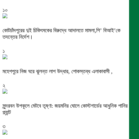
১০
কোটচাঁদপুরের দুই চিকিৎসকের বিরুদ্ধে আদালতে মামলা,পি’ বিআই’কে
তদন্তের নির্দেশ।
১
মহেশপুরে নিজ ঘরে ঝুলন্ত লাশ উদ্ধার, শোকস্তব্ধ এলাকাবাসী ,
২
সুন্দরবন উপকূলে মেটবে তৃষ্ণা: জয়মনির ঘোলে কোস্টগার্ডের আধুনিক পানির
প্ল্যান্ট
৩