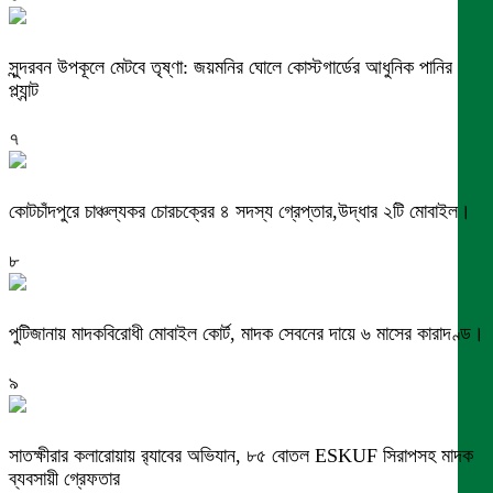
সুন্দরবন উপকূলে মেটবে তৃষ্ণা: জয়মনির ঘোলে কোস্টগার্ডের আধুনিক পানির
প্ল্যান্ট
৭
কোটচাঁদপুরে চাঞ্চল্যকর চোরচক্রের ৪ সদস্য গ্রেপ্তার,উদ্ধার ২টি মোবাইল।
৮
পুটিজানায় মাদকবিরোধী মোবাইল কোর্ট, মাদক সেবনের দায়ে ৬ মাসের কারাদণ্ড।
৯
সাতক্ষীরার কলারোয়ায় র‍্যাবের অভিযান, ৮৫ বোতল ESKUF সিরাপসহ মাদক
ব্যবসায়ী গ্রেফতার