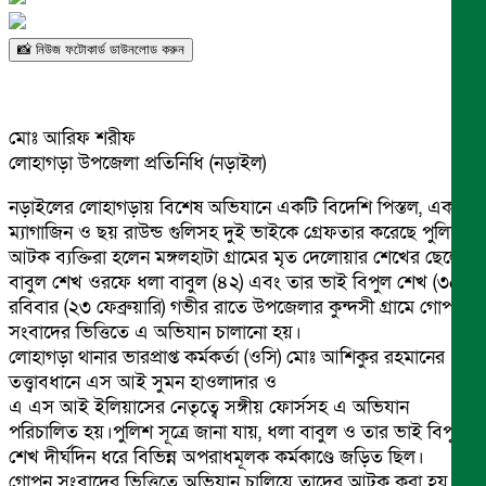
📸 নিউজ ফটোকার্ড ডাউনলোড করুন
মোঃ আরিফ শরীফ
লোহাগড়া উপজেলা প্রতিনিধি (নড়াইল)
নড়াইলের লোহাগড়ায় বিশেষ অভিযানে একটি বিদেশি পিস্তল, একটি
ম্যাগাজিন ও ছয় রাউন্ড গুলিসহ দুই ভাইকে গ্রেফতার করেছে পুলিশ।
আটক ব্যক্তিরা হলেন মঙ্গলহাটা গ্রামের মৃত দেলোয়ার শেখের ছেলে
বাবুল শেখ ওরফে ধলা বাবুল (৪২) এবং তার ভাই বিপুল শেখ (৩৫)।
রবিবার (২৩ ফেব্রুয়ারি) গভীর রাতে উপজেলার কুন্দসী গ্রামে গোপন
সংবাদের ভিত্তিতে এ অভিযান চালানো হয়।
লোহাগড়া থানার ভারপ্রাপ্ত কর্মকর্তা (ওসি) মোঃ আশিকুর রহমানের
তত্ত্বাবধানে এস আই সুমন হাওলাদার ও
এ এস আই ইলিয়াসের নেতৃত্বে সঙ্গীয় ফোর্সসহ এ অভিযান
পরিচালিত হয়।পুলিশ সূত্রে জানা যায়, ধলা বাবুল ও তার ভাই বিপুল
শেখ দীর্ঘদিন ধরে বিভিন্ন অপরাধমূলক কর্মকাণ্ডে জড়িত ছিল।
গোপন সংবাদের ভিত্তিতে অভিযান চালিয়ে তাদের আটক করা হয়