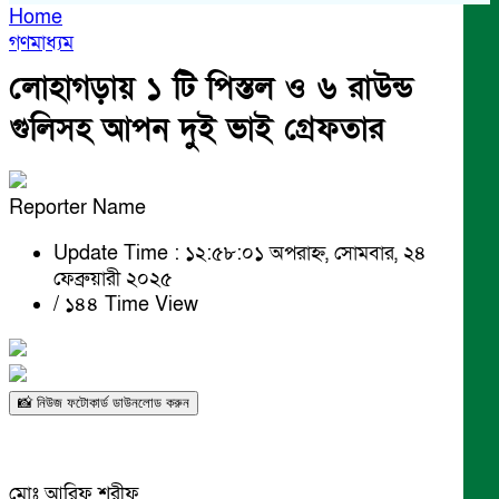
Home
গণমাধ্যম
লোহাগড়ায় ১ টি পিস্তল ও ৬ রাউন্ড
গুলিসহ আপন দুই ভাই গ্রেফতার
Reporter Name
Update Time : ১২:৫৮:০১ অপরাহ্ন, সোমবার, ২৪
ফেব্রুয়ারী ২০২৫
/
১৪৪ Time View
📸 নিউজ ফটোকার্ড ডাউনলোড করুন
মোঃ আরিফ শরীফ