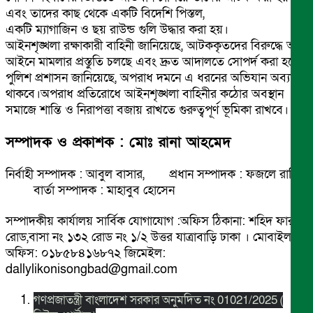
এবং তাদের কাছ থেকে একটি বিদেশি পিস্তল,
একটি ম্যাগাজিন ও ছয় রাউন্ড গুলি উদ্ধার করা হয়।
আইনশৃঙ্খলা রক্ষাকারী বাহিনী জানিয়েছে, আটককৃতদের বিরুদ্ধে অস্ত্র
আইনে মামলার প্রস্তুতি চলছে এবং দ্রুত আদালতে সোপর্দ করা হবে।
পুলিশ প্রশাসন জানিয়েছে, অপরাধ দমনে এ ধরনের অভিযান অব্যাহত
থাকবে।অপরাধ প্রতিরোধে আইনশৃঙ্খলা বাহিনীর কঠোর অবস্থান
সমাজে শান্তি ও নিরাপত্তা বজায় রাখতে গুরুত্বপূর্ণ ভূমিকা রাখবে।
সম্পাদক ও প্রকাশক : মোঃ রানা আহমেদ
নির্বাহী সম্পাদক : আবুল বাসার, প্রধান সম্পাদক : ফজলে রাব্বি
বার্তা সম্পাদক : মাহাবুব হোসেন
সম্পাদকীয় কার্যালয় সার্বিক যোগাযোগ :অফিস ঠিকানা: শহিদ ফারুক
রোড,বাসা নং ১৩২ রোড নং ১/২ উত্তর যাত্রাবাড়ি ঢাকা । মোবাইল
অফিস: ০১৮৫৮৪১৬৮৭২ জিমেইল:
dallylikonisongbad@gmail.com
গণপ্রজাতন্ত্রী বাংলাদেশ সরকার অনুমদিত নং 01021/2025 (