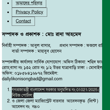
আমাদের পরিবার
Privacy Policy
Contact
সম্পাদক ও প্রকাশক : মোঃ রানা আহমেদ
নির্বাহী সম্পাদক : আবুল বাসার, প্রধান সম্পাদক : ফজলে রাব্বি
বার্তা সম্পাদক : মাহাবুব হোসেন
সম্পাদকীয় কার্যালয় সার্বিক যোগাযোগ :অফিস ঠিকানা: শহিদ ফারুক
রোড,বাসা নং ১৩২ রোড নং ১/২ উত্তর যাত্রাবাড়ি ঢাকা । মোবাইল
অফিস: ০১৮৫৮৪১৬৮৭২ জিমেইল:
dallylikonisongbad@gmail.com
গণপ্রজাতন্ত্রী বাংলাদেশ সরকার অনুমদিত নং 01021/2025 (
নিউজ পোর্টাল )
ও জেলা জেলা ম্যাজিস্ট্রেট বারবার আবেদনকৃত (প্রিন্ট )
আবেদন নং ন৪০