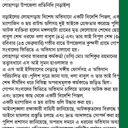
লোহাগড়া উপজেলা প্রতিনিধি (নড়াইল)
নড়াইলের লোহাগড়ায় বিশেষ অভিযানে একটি বিদেশি পিস্তল, একটি
ম্যাগাজিন ও ছয় রাউন্ড গুলিসহ দুই ভাইকে গ্রেফতার করেছে পুলিশ।
আটক ব্যক্তিরা হলেন মঙ্গলহাটা গ্রামের মৃত দেলোয়ার শেখের ছেলে
বাবুল শেখ ওরফে ধলা বাবুল (৪২) এবং তার ভাই বিপুল শেখ (৩৫)।
রবিবার (২৩ ফেব্রুয়ারি) গভীর রাতে উপজেলার কুন্দসী গ্রামে গোপন
সংবাদের ভিত্তিতে এ অভিযান চালানো হয়।
লোহাগড়া থানার ভারপ্রাপ্ত কর্মকর্তা (ওসি) মোঃ আশিকুর রহমানের
তত্ত্বাবধানে এস আই সুমন হাওলাদার ও
এ এস আই ইলিয়াসের নেতৃত্বে সঙ্গীয় ফোর্সসহ এ অভিযান
পরিচালিত হয়।পুলিশ সূত্রে জানা যায়, ধলা বাবুল ও তার ভাই বিপুল
শেখ দীর্ঘদিন ধরে বিভিন্ন অপরাধমূলক কর্মকাণ্ডে জড়িত ছিল।
গোপন সংবাদের ভিত্তিতে অভিযান চালিয়ে তাদের আটক করা হয়
এবং তাদের কাছ থেকে একটি বিদেশি পিস্তল,
একটি ম্যাগাজিন ও ছয় রাউন্ড গুলি উদ্ধার করা হয়।
আইনশৃঙ্খলা রক্ষাকারী বাহিনী জানিয়েছে, আটককৃতদের বিরুদ্ধে অস্ত্র
আইনে মামলার প্রস্তুতি চলছে এবং দ্রুত আদালতে সোপর্দ করা হবে।
পুলিশ প্রশাসন জানিয়েছে, অপরাধ দমনে এ ধরনের অভিযান অব্যাহত