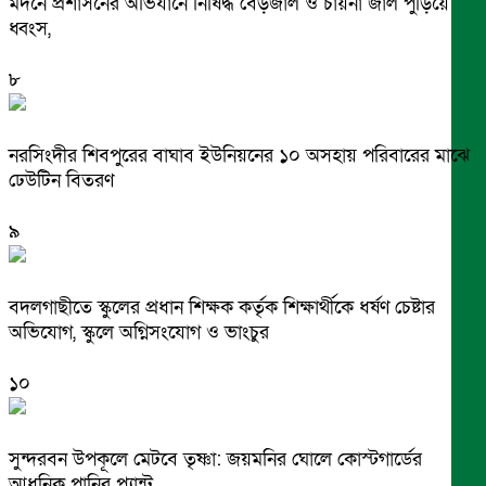
মদনে প্রশাসনের অভিযানে নিষিদ্ধ বেড়জাল ও চায়না জাল পুড়িয়ে
ধ্বংস,
৮
নরসিংদীর শিবপুরের বাঘাব ইউনিয়নের ১০ অসহায় পরিবারের মাঝে
ঢেউটিন বিতরণ
৯
বদলগাছীতে স্কুলের প্রধান শিক্ষক কর্তৃক শিক্ষার্থীকে ধর্ষণ চেষ্টার
অভিযোগ, স্কুলে অগ্নিসংযোগ ও ভাংচুর
১০
সুন্দরবন উপকূলে মেটবে তৃষ্ণা: জয়মনির ঘোলে কোস্টগার্ডের
আধুনিক পানির প্ল্যান্ট