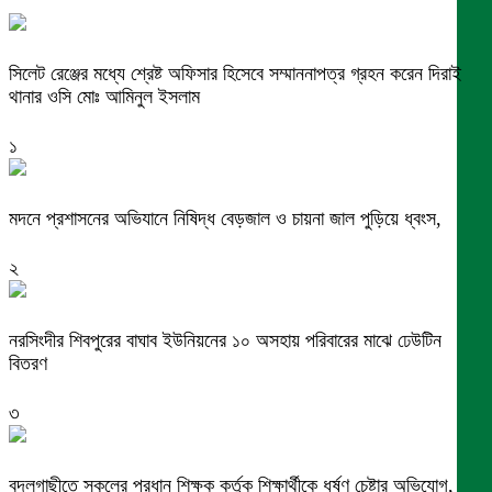
সিলেট রেঞ্জের মধ্যে শ্রেষ্ট অফিসার হিসেবে সম্মাননাপত্র গ্রহন করেন দিরাই
থানার ওসি মোঃ আমিনুল ইসলাম
১
মদনে প্রশাসনের অভিযানে নিষিদ্ধ বেড়জাল ও চায়না জাল পুড়িয়ে ধ্বংস,
২
নরসিংদীর শিবপুরের বাঘাব ইউনিয়নের ১০ অসহায় পরিবারের মাঝে ঢেউটিন
বিতরণ
৩
বদলগাছীতে স্কুলের প্রধান শিক্ষক কর্তৃক শিক্ষার্থীকে ধর্ষণ চেষ্টার অভিযোগ,