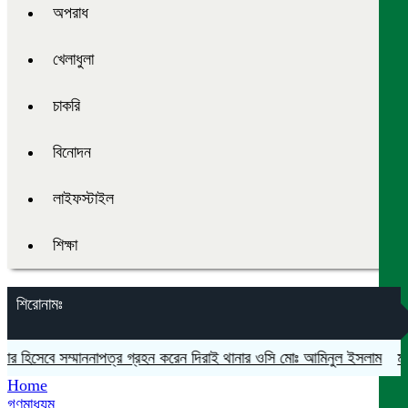
অপরাধ
খেলাধুলা
চাকরি
বিনোদন
লাইফস্টাইল
শিক্ষা
শিরোনামঃ
 হিসেবে সম্মাননাপত্র গ্রহন করেন দিরাই থানার ওসি মোঃ আমিনুল ইসলাম
মদনে প্
Home
গণমাধ্যম