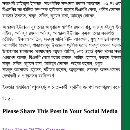
সভাপতি তাইজুল ইসলাম, সাংগঠনিক সম্পাদক রুবেল আহম্মেদ, ০৯ নং ওয়ার্ড
বিএনপির সাংগঠনিক সম্পাদক হাফিজার রহমান বিএনপি নেতা, শামীম হোসেন,
ফরহাদ ইসলাম, মামুন, মতিন, জুয়েল রানা, আইয়ুব হোসেন,
আমরুল ইউনিয়ন যুবদলের আহ্বায়ক মশিউর রহমান বাবু, সদস্য রইসুল ইসলাম
নাইস , আনিসুর রহমান আনিস, আমরুল ইউনিয়ন কৃষক দলের সভাপতি
তৌহিদুল ইসলাম আতিক, সদস্য সচিব লিটন আহম্মেদ, যুগ্ম সাধারণ সম্পাদক
আলমগীর হোসেন, শাজাহানপুর উপজেলা শ্রমিক দলের সদস্য ফারুক সরকার,
উপজেলার জাসাসের কোষাধক্ষ্য আব্দুল আলিম, ৮নং ওয়ার্ড কৃষক দলের সভাপতি
খোরশেদ আলম, বিএনপি নেতা আব্দুর রহমান, শামীম হোসেন, ফরহাদ ইসলাম,
মামুন, মতিন, জুয়েল রানা, আইয়ুব হোসেন, তইবর রহমান, শুকুর
মাহমুদ,আনোয়ার হোসেন, মতিউর রহমান, আব্দুল্লাহ, নাজমুল অঙ্গসংগঠনের
নেতাকর্মী ও গণ্যমান্য ব্যক্তিবর্গ।
ইফতার মাহফিলে বিপুলসংখ্যক নেতা-কর্মী স্থানীয় জনগণ অংশগ্রহণ করেন।
Tag :
Please Share This Post in Your Social Media