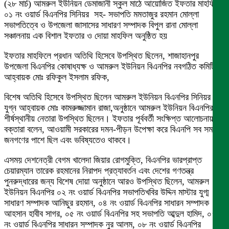
(২৮ মার্চ) আমরুল ইউনিয়ন ডেমাজানী স্কুল মাঠে আয়োজিত ইফতার মাহফিলে
০১ নং ওয়ার্ড বিএনপির সিনিয়র সহ- সভাপতি মমতাজুর রহমান মোল্লা
সভাপতিত্বে ও উপজেলা জাসাসের সাধারণ সম্পাদক বিপুল রানা মোল্লা
সঞ্চালনায় এক বিশাল ইফতার ও দোয়া মাহফিল অনুষ্ঠিত হয়
ইফতার মাহফিলে প্রধান অতিথি হিসেবে উপস্থিত ছিলেন, শাজাহানপুর
উপজেলা বিএনপির কোষাধ্যক্ষ ও আমরুল ইউনিয়ন বিএনপির নবগঠিত কমিটির
আহ্বায়ক মোঃ রফিকুল ইসলাম রফিক,
বিশেষ অতিথি হিসেবে উপস্থিত ছিলেন আমরুল ইউনিয়ন বিএনপির সিনিয়র
যুগ্ন আহ্বায়ক মোঃ কামরুজ্জামান রাজা,অনুষ্ঠানে আমরুল ইউনিয়ন বিএনপির
শীর্ষস্থানীয় নেতারা উপস্থিত ছিলেন। ইফতার পূর্ববর্তী সংক্ষিপ্ত আলোচনায়
বক্তারা বলেন, আওয়ামী সরকারের দমন-পীড়ন উপেক্ষা করে বিএনপি সব সময়
জনগণের পাশে ছিল এবং ভবিষ্যতেও থাকবে।
এসময় দেশনেত্রী বেগম খালেদা জিয়ার রোগমুক্তি, বিএনপির ভারপ্রাপ্ত
চেয়ারম্যান তারেক রহমানের নিরাপদ প্রত্যাবর্তন এবং দেশের গণতন্ত্র
পুনরুদ্ধারের জন্য বিশেষ দোয়া অনুষ্ঠানে আরও উপস্থিত ছিলেন, আমরুল
ইউনিয়ন বিএনপির ০২ নং ওয়ার্ড বিএনপির সভাপতিখবির উদ্দিন মাস্টার যুগ্ম
সাধারণ সম্পাদক আনিছুর রহমান, ০৪ নং ওয়ার্ড বিএনপির সাধারন সম্পাদক
আহসান হাবীব সাগর, ০৫ নং ওয়ার্ড বিএনপির সহ সভাপতি আব্দুল হামিদ, ০৭
নং ওয়ার্ড বিএনপির সাধারন সম্পাদক নুর আলম, ০৮ নং ওয়ার্ড বিএনপির