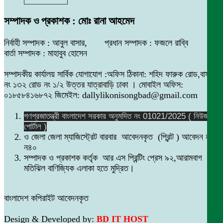
সম্পাদক ও প্রকাশক : মোঃ রানা আহমেদ
নির্বাহী সম্পাদক : আবুল বাসার, প্রধান সম্পাদক : ফজলে রাব্বি
বার্তা সম্পাদক : মাহাবুব হোসেন
সম্পাদকীয় কার্যালয় সার্বিক যোগাযোগ :অফিস ঠিকানা: শহিদ ফারুক রোড,বাসা
নং ১৩২ রোড নং ১/২ উত্তর যাত্রাবাড়ি ঢাকা । মোবাইল অফিস:
০১৮৫৮৪১৬৮৭২ জিমেইল: dallylikonisongbad@gmail.com
গণপ্রজাতন্ত্রী বাংলাদেশ সরকার অনুমদিত নং 01021/2025 ( নিউজ
পোর্টাল )
ও জেলা জেলা ম্যাজিস্ট্রেট বারবার আবেদনকৃত (প্রিন্ট ) আবেদন নং
ন৪০
সম্পাদক ও প্রকাশক কর্তৃক আর এস প্রিন্টিং প্রেস ৯২,আরামবাগ
মতিঝিল বাণিজ্যিক এলাকা হতে মুদ্রিত।
বাংলাদেশ কপিরাইট আবেদনকৃত
Design & Developed by:
BD IT HOST