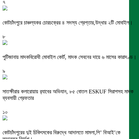
৭
কোটচাঁদপুরে চাঞ্চল্যকর চোরচক্রের ৪ সদস্য গ্রেপ্তার,উদ্ধার ২টি মোবাইল।
৮
পুটিজানায় মাদকবিরোধী মোবাইল কোর্ট, মাদক সেবনের দায়ে ৬ মাসের কারাদণ্ড।
৯
সাতক্ষীরার কলারোয়ায় র‍্যাবের অভিযান, ৮৫ বোতল ESKUF সিরাপসহ মাদক
ব্যবসায়ী গ্রেফতার
১০
কোটচাঁদপুরের দুই চিকিৎসকের বিরুদ্ধে আদালতে মামলা,পি’ বিআই’কে