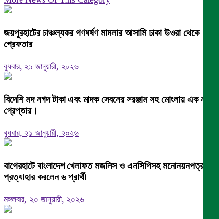
More News Of This Category
জয়পুরহাটের চাঞ্চল্যকর গণধর্ষণ মামলার আসামি ঢাকা উওরা থেকে
গ্রেফতার
বুধবার, ২১ জানুয়ারী, ২০২৬
বিদেশি মদ নগদ টাকা এবং মাদক সেবনের সরঞ্জাম সহ মোংলায় এক নারী
গ্রেপ্তার।
বুধবার, ২১ জানুয়ারী, ২০২৬
বাগেরহাটে বাংলাদেশ খেলাফত মজলিস ও এনসিপিসহ মনোনয়নপত্র
প্রত্যাহার করলেন ৬ প্রার্থী
মঙ্গলবার, ২০ জানুয়ারী, ২০২৬