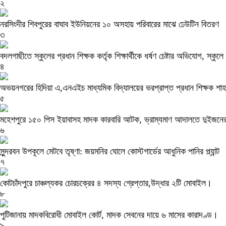
২
নরসিংদীর শিবপুরের বাঘাব ইউনিয়নের ১০ অসহায় পরিবারের মাঝে ঢেউটিন বিতরণ
৩
বদলগাছীতে স্কুলের প্রধান শিক্ষক কর্তৃক শিক্ষার্থীকে ধর্ষণ চেষ্টার অভিযোগ, স্কু
৪
অভয়নগরের হিদিয়া এ,এনএইচ মাধ্যমিক বিদ্যালয়ের ভরপ্রাপ্ত প্রধান শিক্ষক শ
৫
মহেশপুরে ১৫০ পিস ইয়াবাসহ মাদক কারবারি আটক, ভ্রাম্যমাণ আদালতে দুইজনের
৬
সুন্দরবন উপকূলে মেটবে তৃষ্ণা: জয়মনির ঘোলে কোস্টগার্ডের আধুনিক পানির প্ল্যান্ট
৭
কোটচাঁদপুরে চাঞ্চল্যকর চোরচক্রের ৪ সদস্য গ্রেপ্তার,উদ্ধার ২টি মোবাইল।
৮
পুটিজানায় মাদকবিরোধী মোবাইল কোর্ট, মাদক সেবনের দায়ে ৬ মাসের কারাদণ্ড।
৯