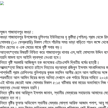
সুজন শাজাহানপুর বগুড়া :
বগুড়া শাজাহানপুর উপজেলার চুপিনগর ইউনিয়নের বৃ কুষ্টিয়া (পশ্চিম) গ্রাম থেকে 
সোমবার (১০ ফেব্রুয়ারি) বিকাল পৌনে পাঁচটার সময় ভাড়া বাড়িতে শয়ন কক্ষে থেকে 
তিন ছেলের ও এক মেয়ের মাঝে বৃষ্টি সবার বড়।
আত্বহ*ত্যার বিষয়টি নিশ্চিত করে শাজাহানপুর থানার এস,আই মোসলেম উদ্দিন বল
হয়নি মামলা হলে আইনি ব্যবস্থা নেওয়া হবে।
নিহত বৃষ্টি সরকারি আজিজুল হক কলেজের এইচএসসি দ্বিতীয় বর্ষের ছাত্রী।
আত্মহ*ত্যা বিষয়ে জানতে চাইলে নিহতের বড়আব্বা রজিবুল ইসলাম সাংবাদিকদের জ
পার্শ্ববর্তী গ্রাম চোপিনগর নুনিপাড়ার কৃষক মহসিন আলীর ছেলে আল আমিনের সঙ্গে দীর
পরবর্তীতে আল আমিন বিয়ের জন্য অনিহা দেখালে এক পর্যায়ে বিয়ের দাবিতে ২০২
এই ঘটনার জেরেই আজ সোমবার বিকাল ৫:১৫ ঘটিকায় বাবা মায়ের অবর্তমানে নিজ ক
বক্তব্য নেওয়া সম্ভব হয়নি।
নিহত বৃষ্টির বাবা আরিফুল ইসলাম জানান, স্থানীয় মেম্বারের সহায়তায় আমাদে
হারাতে হত না।
নিহত বৃষ্টির ফুফার অভিযোগ স্থানীয় মেম্বার মোল্লা আরিফ আজাদ পলাশ, আবু স