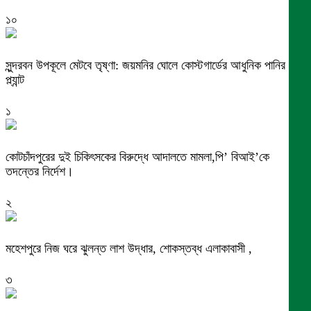
১০
সুন্দরবন উপকূলে মেটবে তৃষ্ণা: জয়মনির ঘোলে কোস্টগার্ডের আধুনিক পানির
প্ল্যান্ট
১
কোটচাঁদপুরের দুই চিকিৎসকের বিরুদ্ধে আদালতে মামলা,পি’ বিআই’কে
তদন্তের নির্দেশ।
২
মহেশপুরে নিজ ঘরে ঝুলন্ত লাশ উদ্ধার, শোকস্তব্ধ এলাকাবাসী ,
৩