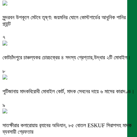
সুন্দরবন উপকূলে মেটবে তৃষ্ণা: জয়মনির ঘোলে কোস্টগার্ডের আধুনিক পানির
প্ল্যান্ট
৭
কোটচাঁদপুরে চাঞ্চল্যকর চোরচক্রের ৪ সদস্য গ্রেপ্তার,উদ্ধার ২টি মোবাইল।
৮
পুটিজানায় মাদকবিরোধী মোবাইল কোর্ট, মাদক সেবনের দায়ে ৬ মাসের কারাদণ্ড।
৯
সাতক্ষীরার কলারোয়ায় র‍্যাবের অভিযান, ৮৫ বোতল ESKUF সিরাপসহ মাদক
ব্যবসায়ী গ্রেফতার