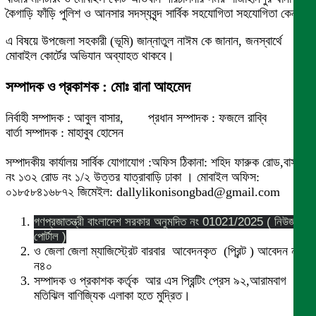
কৈগাড়ি ফাঁড়ি পুলিশ ও আনসার সদস্যবৃন্দ সার্বিক সহযোগিতা সহযোগিতা কেন ।
এ বিষয়ে উপজেলা সহকারী (ভূমি) জান্নাতুল নাঈম কে জানান, জনস্বার্থে
মোবাইল কোর্টের অভিযান অব্যাহত থাকবে।
সম্পাদক ও প্রকাশক : মোঃ রানা আহমেদ
নির্বাহী সম্পাদক : আবুল বাসার, প্রধান সম্পাদক : ফজলে রাব্বি
বার্তা সম্পাদক : মাহাবুব হোসেন
সম্পাদকীয় কার্যালয় সার্বিক যোগাযোগ :অফিস ঠিকানা: শহিদ ফারুক রোড,বাসা
নং ১৩২ রোড নং ১/২ উত্তর যাত্রাবাড়ি ঢাকা । মোবাইল অফিস:
০১৮৫৮৪১৬৮৭২ জিমেইল: dallylikonisongbad@gmail.com
গণপ্রজাতন্ত্রী বাংলাদেশ সরকার অনুমদিত নং 01021/2025 ( নিউজ
পোর্টাল )
ও জেলা জেলা ম্যাজিস্ট্রেট বারবার আবেদনকৃত (প্রিন্ট ) আবেদন নং
ন৪০
সম্পাদক ও প্রকাশক কর্তৃক আর এস প্রিন্টিং প্রেস ৯২,আরামবাগ
মতিঝিল বাণিজ্যিক এলাকা হতে মুদ্রিত।