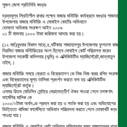
সুজন জেলা প্রতিনিধি বগুড়াঃ
দ্রব্যমূল্য স্থিতিশীল রাখার লক্ষ্যে বাজার মনিটরিং কার্যক্রমে বগুড়ার শাজাহানপুর
উপজেলায় বাজার মনিটরিং ও মোবাইল কোর্টের অভিযানে
ভোক্তা অধিকার সংরক্ষণ আইন ২০০৯
০১ টি মামলায় ১০০০ টাকা জরিমানা আদায় করা হয়।
(১২ মার্চ)বুধবার বিকাল সাড়ে,৪,ঘটিকায় শাজাহানপুর উপজেলার ফুলতলা বাজারে
নিয়মিত বাজার মনিটরিংয়ের অংশ হিসেবে মোবাইল কোর্ট পরিচালনা করেন
উপজেলা সহকারী কমিশনার (ভূমি) ও এক্সিকিউটিভ ম্যাজিস্ট্রেট,জান্নাতুল
নাইম,।
বাজার মনিটরিং সময়ে ক্রেতা ও বিক্রেতাগণ কে নিজ নিজ ক্রয় রশিদ সংরক্ষণ
এবং বিক্রেতাদের মূল্য তালিকা প্রদর্শন করতে বলা হয় এক্সিকিউটিভ
ম্যাজিস্ট্রেট কর্তৃক।
এসময় রিতম মেডিসিন সেন্টারে মেয়াদোত্তীর্ণ ঔষধ পাওয়া গেলে তৎক্ষণাৎ
ফার্মেসির মালিক কে
১০০০/=টাকা অর্থদণ্ড প্রদান করা হয় ও সর্তক করা হয় এবং অভিযোগের
ভিত্তিতে খাদিজা ফার্মেসিতে অভিযান পরিচালনা করতে গেলে দোকানটি বন্ধ
পাওয়া যায়।
বাজার মনিটরিং ও মোবাইল কোট অভিযান পরিচালনার সময় শাজাহানপুর থানা