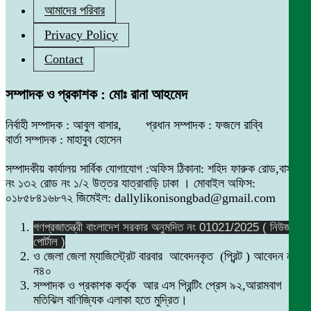
আমাদের পরিবার
Privacy Policy
Contact
সম্পাদক ও প্রকাশক : মোঃ রানা আহমেদ
নির্বাহী সম্পাদক : আবুল বাসার, প্রধান সম্পাদক : ফজলে রাব্বি
বার্তা সম্পাদক : মাহাবুব হোসেন
সম্পাদকীয় কার্যালয় সার্বিক যোগাযোগ :অফিস ঠিকানা: শহিদ ফারুক রোড,বাসা
নং ১৩২ রোড নং ১/২ উত্তর যাত্রাবাড়ি ঢাকা । মোবাইল অফিস:
০১৮৫৮৪১৬৮৭২ জিমেইল: dallylikonisongbad@gmail.com
গণপ্রজাতন্ত্রী বাংলাদেশ সরকার অনুমদিত নং 01021/2025 ( নিউজ
পোর্টাল )
ও জেলা জেলা ম্যাজিস্ট্রেট বারবার আবেদনকৃত (প্রিন্ট ) আবেদন নং
ন৪০
সম্পাদক ও প্রকাশক কর্তৃক আর এস প্রিন্টিং প্রেস ৯২,আরামবাগ
মতিঝিল বাণিজ্যিক এলাকা হতে মুদ্রিত।