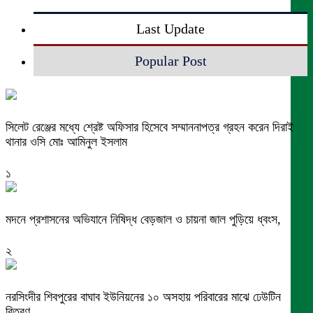
Last Update
Popular Post
সিলেট রেঞ্জের মধ্যে শ্রেষ্ট অফিসার হিসেবে সম্মাননাপত্র গ্রহন করেন দিরাই
থানার ওসি মোঃ আমিনুল ইসলাম
১
মদনে প্রশাসনের অভিযানে নিষিদ্ধ বেড়জাল ও চায়না জাল পুড়িয়ে ধ্বংস,
২
নরসিংদীর শিবপুরের বাঘাব ইউনিয়নের ১০ অসহায় পরিবারের মাঝে ঢেউটিন
বিতরণ