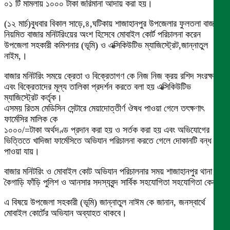
০১ টি মামলায় ১০০০ টাকা জরিমানা আদায় করা হয়।
(১২ মার্চ)বুধবার বিকাল সাড়ে,৪,ঘটিকায় শাজাহানপুর উপজেলার ফুলতলা বাজারে
নিয়মিত বাজার মনিটরিংয়ের অংশ হিসেবে মোবাইল কোর্ট পরিচালনা করেন
উপজেলা সহকারী কমিশনার (ভূমি) ও এক্সিকিউটিভ ম্যাজিস্ট্রেট,জান্নাতুল
নাইম,।
বাজার মনিটরিং সময়ে ক্রেতা ও বিক্রেতাগণ কে নিজ নিজ ক্রয় রশিদ সংরক্ষণ
এবং বিক্রেতাদের মূল্য তালিকা প্রদর্শন করতে বলা হয় এক্সিকিউটিভ
ম্যাজিস্ট্রেট কর্তৃক।
এসময় রিতম মেডিসিন সেন্টারে মেয়াদোত্তীর্ণ ঔষধ পাওয়া গেলে তৎক্ষণাৎ
ফার্মেসির মালিক কে
১০০০/=টাকা অর্থদণ্ড প্রদান করা হয় ও সর্তক করা হয় এবং অভিযোগের
ভিত্তিতে খাদিজা ফার্মেসিতে অভিযান পরিচালনা করতে গেলে দোকানটি বন্ধ
পাওয়া যায়।
বাজার মনিটরিং ও মোবাইল কোট অভিযান পরিচালনার সময় শাজাহানপুর থানা
কৈগাড়ি ফাঁড়ি পুলিশ ও আনসার সদস্যবৃন্দ সার্বিক সহযোগিতা সহযোগিতা কেন ।
এ বিষয়ে উপজেলা সহকারী (ভূমি) জান্নাতুল নাঈম কে জানান, জনস্বার্থে
মোবাইল কোর্টের অভিযান অব্যাহত থাকবে।