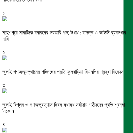
১
মহেশপুরে সামাজিক বনায়নের সরকারি গাছ উধাও: তদন্ত ও আইনি ব্যবস্থার
দাবি
২
জুলাই গণঅভ্যুত্থানের শহিদদের প্রতি ফুলবাড়িয়া বিএনপির শ্রদ্ধা নিবেদন
৩
জুলাই বিপ্লব ও গণঅভ্যুত্থান দিবস যথাযথ মর্যাদায় শহীদদের প্রতি শ্রদ্ধা
নিবেদন
৪