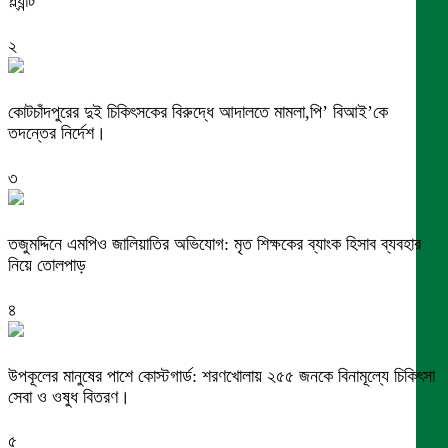
প্ল্যান্ট
২
কোটচাঁদপুরের দুই চিকিৎসকের বিরুদ্ধে আদালতে মামলা,পি’ বিআই’কে
তদন্তের নির্দেশ।
৩
তজুমদ্দিনে এমপিও জালিয়াতির অভিযোগ: মৃত শিক্ষকের ব্যাংক হিসাব ব্যবহার
নিয়ে তোলপাড়
৪
উপকূলের মানুষের পাশে কোস্টগার্ড: শরণখোলায় ২৫৫ জনকে বিনামূল্যে চিকিৎসা
সেবা ও ওষুধ বিতরণ।
৫