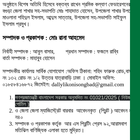
অনুষ্ঠানে বিশেষ অতিথি হিসেবে বক্তব্য রাখেন শ্রমিক কল্যাণ ফেডারেশনের
বগুড়া জেলা শাখার সহ-সভাপতি মোঃ শাহাদাত হোসেন, উপজেলা শাখার উপদেষ্টা
মাওলানা শহিদুল ইসলাম, আব্দুস সাত্তার, উপজেলা সহ-সভাপতি সাইফুল
ইসলাম প্রমুখ।
সম্পাদক ও প্রকাশক : মোঃ রানা আহমেদ
নির্বাহী সম্পাদক : আবুল বাসার, প্রধান সম্পাদক : ফজলে রাব্বি
বার্তা সম্পাদক : মাহাবুব হোসেন
সম্পাদকীয় কার্যালয় সার্বিক যোগাযোগ :অফিস ঠিকানা: শহিদ ফারুক রোড,বাসা
নং ১৩২ রোড নং ১/২ উত্তর যাত্রাবাড়ি ঢাকা । মোবাইল অফিস:
০১৮৫৮৪১৬৮৭২ জিমেইল: dallylikonisongbad@gmail.com
গণপ্রজাতন্ত্রী বাংলাদেশ সরকার অনুমদিত নং 01021/2025 ( নিউজ
পোর্টাল )
ও জেলা জেলা ম্যাজিস্ট্রেট বারবার আবেদনকৃত (প্রিন্ট ) আবেদন নং
ন৪০
সম্পাদক ও প্রকাশক কর্তৃক আর এস প্রিন্টিং প্রেস ৯২,আরামবাগ
মতিঝিল বাণিজ্যিক এলাকা হতে মুদ্রিত।