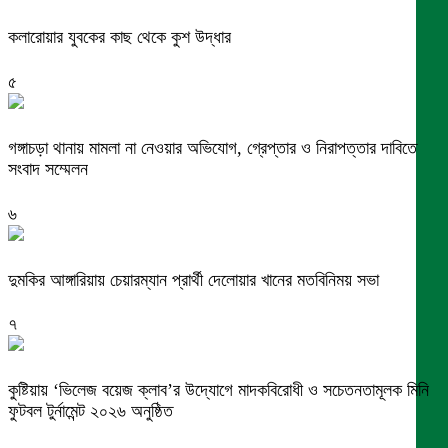
কলারোয়ার যুবকের কাছ থেকে কুশ উদ্ধার
৫
গঙ্গাচড়া থানায় মামলা না নেওয়ার অভিযোগ, গ্রেপ্তার ও নিরাপত্তার দাবিতে
সংবাদ সম্মেলন
৬
দুমকির আঙ্গারিয়ায় চেয়ারম্যান প্রার্থী দেলোয়ার খানের মতবিনিময় সভা
৭
কুষ্টিয়ায় ‘ভিলেজ বয়েজ ক্লাব’র উদ্যোগে মাদকবিরোধী ও সচেতনতামূলক মিনি
ফুটবল টুর্নামেন্ট ২০২৬ অনুষ্ঠিত