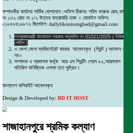
সম্পাদকীয় কার্যালয় সার্বিক যোগাযোগ :অফিস ঠিকানা: শহিদ ফারুক রোড,বাসা
নং ১৩২ রোড নং ১/২ উত্তর যাত্রাবাড়ি ঢাকা । মোবাইল অফিস:
০১৮৫৮৪১৬৮৭২ জিমেইল: dallylikonisongbad@gmail.com
গণপ্রজাতন্ত্রী বাংলাদেশ সরকার অনুমদিত নং 01021/2025 ( নিউজ
পোর্টাল )
ও জেলা জেলা ম্যাজিস্ট্রেট বারবার আবেদনকৃত (প্রিন্ট ) আবেদন নং
ন৪০
সম্পাদক ও প্রকাশক কর্তৃক আর এস প্রিন্টিং প্রেস ৯২,আরামবাগ
মতিঝিল বাণিজ্যিক এলাকা হতে মুদ্রিত।
বাংলাদেশ কপিরাইট আবেদনকৃত
Design & Developed by:
BD IT HOST
শাজাহানপুরে শ্রমিক কল্যাণ