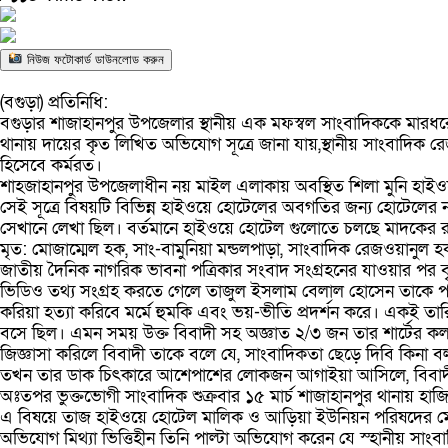
নিউজ ফটোকার্ড ডাউনলোড করুন
(বগুড়া) প্রতিনিধি:
বগুড়ার শাজাহানপুর উপজেলার স্থানীয় এক মফস্বল সাংবাদিককে মারধ
থানায় দায়ের কৃত লিখিত অভিযোগ সূত্রে জানা যায়,স্থানীয় সাংবাদিক র
হিসেবে কর্মরত।
শাহজাহানপুর উপজেলাধীন নয় মাইল এলাকায় অবস্থিত শিলা মুনি হাইওয়
সেই সূত্রে বিষয়টি বিভিন্ন হাইওয়ে হোটেলের অবগতির জন্য হোটেলের ন
সেখানে লেখা ছিল। বর্তমানে হাইওয়ে হোটেল গুলোতে চলছে মাদকের 
মৃত: মোজাম্মেল হক, সাং-বামুনিয়া মন্ডলপাড়া, সাংবাদিক রেজওয়ানু
জাতীয় দৈনিক নাগরিক ভাবনা পত্রিকার সংবাদ সংগ্রহনের যাওয়ার পর ব
ভিডিও তথ্য সংগ্রহ করতে গেলে তাজুল ইসলাম বেলাল হোসেন তাকে পথ
করিয়া হত্যা করিবে মর্মে হুমকি এবং ভয়-ভীতি প্রদর্শন করে। একই তা
বসে ছিল। এমন সময় উক্ত বিবাদী সহ অজ্ঞাত ২/৩ জন তার শার্টের ক
জিজ্ঞাসা করিলে বিবাদী তাকে বলে যে, সাংবাদিকতা ছেড়ে দিবি কিনা 
তখন তার ডাক চিৎকারে আশেপাশের লোকজন আগাইয়া আসিলে, বিবাদীদয় পু
অঃতপর ভুক্তভোগী সাংবাদিক শুক্রবার ১৫ মার্চ শাজাহানপুর থানায় হাজ
এ বিষয়ে তাজ হাইওয়ে হোটেল মালিক ও আড়িয়া ইউনিয়ন পরিষদের মে
অভিযোগ মিথ্যা ভিত্তিহীন তিনি পাল্টা অভিযোগ করেন যে স্হানীয় স