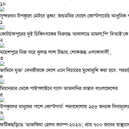
১০
সুন্দরবন উপকূলে মেটবে তৃষ্ণা: জয়মনির ঘোলে কোস্টগার্ডের আধুনিক পানি
১
কোটচাঁদপুরের দুই চিকিৎসকের বিরুদ্ধে আদালতে মামলা,পি’ বিআই’কে ত
২
মহেশপুরে নিজ ঘরে ঝুলন্ত লাশ উদ্ধার, শোকস্তব্ধ এলাকাবাসী ,
৩
জামিনে মুক্ত’ বেনজীরকে দেশে এনে বিচারের মুখোমুখি করা হবে: পররাষ্ট্র প্
৪
মিয়ানমার থেকে পাইপলাইনে গ্যাস আমদানির প্রস্তাব বাংলাদেশের
৫
উপকূলের মানুষের পাশে কোস্টগার্ড: শরণখোলায় ২৫৫ জনকে বিনামূল্য
৬
ফটিকছড়িতে ‘তাজকিয়া হেলথ ক্যাম্প-২০২৬’, প্রায় ৭০০ জনের স্বাস্থ্যসেব