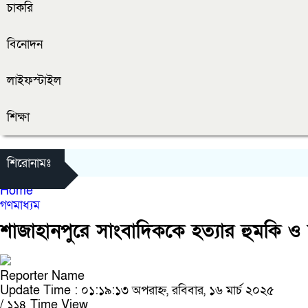
চাকরি
বিনোদন
লাইফস্টাইল
শিক্ষা
শিরোনামঃ
Home
গণমাধ্যম
শাজাহানপুরে সাংবাদিককে হত্যার হুমকি ও 
Reporter Name
Update Time : ০১:১৯:১৩ অপরাহ্ন, রবিবার, ১৬ মার্চ ২০২৫
/
১১৪ Time View