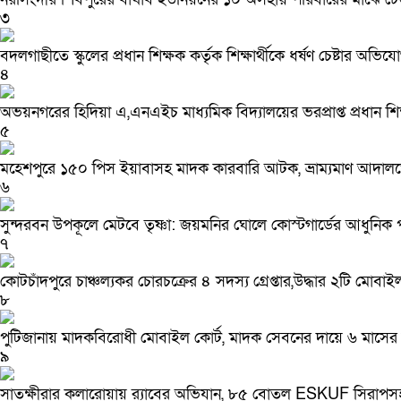
৩
বদলগাছীতে স্কুলের প্রধান শিক্ষক কর্তৃক শিক্ষার্থীকে ধর্ষণ চেষ্টার অভিয
৪
অভয়নগরের হিদিয়া এ,এনএইচ মাধ্যমিক বিদ্যালয়ের ভরপ্রাপ্ত প্রধান 
৫
মহেশপুরে ১৫০ পিস ইয়াবাসহ মাদক কারবারি আটক, ভ্রাম্যমাণ আদালত
৬
সুন্দরবন উপকূলে মেটবে তৃষ্ণা: জয়মনির ঘোলে কোস্টগার্ডের আধুনিক পানি
৭
কোটচাঁদপুরে চাঞ্চল্যকর চোরচক্রের ৪ সদস্য গ্রেপ্তার,উদ্ধার ২টি মোবাই
৮
পুটিজানায় মাদকবিরোধী মোবাইল কোর্ট, মাদক সেবনের দায়ে ৬ মাসের 
৯
সাতক্ষীরার কলারোয়ায় র‍্যাবের অভিযান, ৮৫ বোতল ESKUF সিরাপসহ 