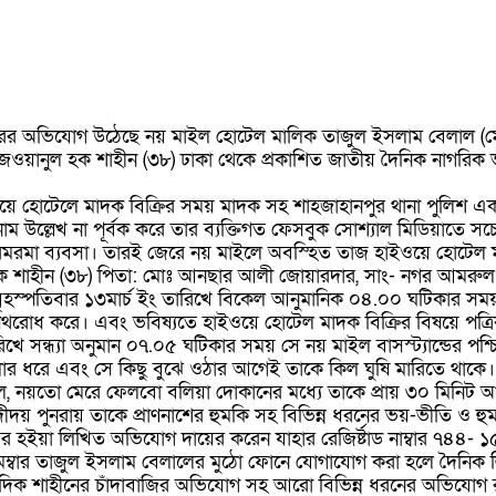
রের অভিযোগ উঠেছে নয় মাইল হোটেল মালিক তাজুল ইসলাম বেলাল (মেম্ব
েজওয়ানুল হক শাহীন (৩৮) ঢাকা থেকে প্রকাশিত জাতীয় দৈনিক নাগরিক ভাব
ে হোটেলে মাদক বিক্রির সময় মাদক সহ শাহজাহানপুর থানা পুলিশ এক 
াম উল্লেখ না পূর্বক করে তার ব্যক্তিগত ফেসবুক সোশ্যাল মিডিয়াতে স
রমরমা ব্যবসা। তারই জেরে নয় মাইলে অবস্হিত তাজ হাইওয়ে হোটেল 
ল হক শাহীন (৩৮) পিতা: মোঃ আনছার আলী জোয়ারদার, সাং- নগর আমরুল 
ৃহস্পতিবার ১৩মার্চ ইং তারিখে বিকেল আনুমানিক ০৪.০০ ঘটিকার সময় ন
রোধ করে। এবং ভবিষ্যতে হাইওয়ে হোটেল মাদক বিক্রির বিষয়ে পত্
রিখে সন্ধ্যা অনুমান ০৭.০৫ ঘটিকার সময় সে নয় মাইল বাসস্ট্যান্ডের প
লার ধরে এবং সে কিছু বুঝে ওঠার আগেই তাকে কিল ঘুষি মারিতে থাকে।
বল, নয়তো মেরে ফেলবো বলিয়া দোকানের মধ্যে তাকে প্রায় ৩০ মিনিট
নরায় তাকে প্রাণনাশের হুমকি সহ বিভিন্ন ধরনের ভয়-ভীতি ও হুমকি 
ির হইয়া লিখিত অভিযোগ দায়ের করেন যাহার রেজির্ষ্টাড নাম্বার ৭৪৪-
ম্বার তাজুল ইসলাম বেলালের মুঠো ফোনে যোগাযোগ করা হলে দৈনিক 
াংবাদিক শাহীনের চাঁদাবাজির অভিযোগ সহ আরো বিভিন্ন ধরনের অভিযোগ