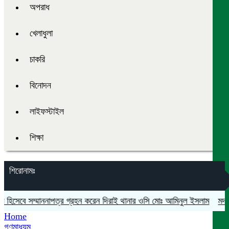
অপরাধ
খেলাধুলা
চাকরি
বিনোদন
লাইফস্টাইল
শিক্ষা
শিরোনামঃ
 হিসেবে সম্মাননাপত্র গ্রহন করেন দিরাই থানার ওসি মোঃ আমিনুল ইসলাম
মদনে প্
Home
গণমাধ্যম