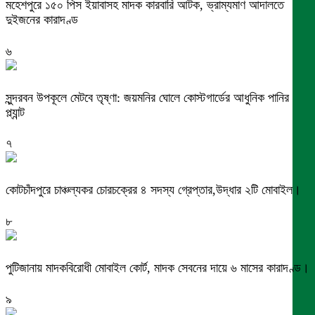
মহেশপুরে ১৫০ পিস ইয়াবাসহ মাদক কারবারি আটক, ভ্রাম্যমাণ আদালতে
দুইজনের কারাদণ্ড
৬
সুন্দরবন উপকূলে মেটবে তৃষ্ণা: জয়মনির ঘোলে কোস্টগার্ডের আধুনিক পানির
প্ল্যান্ট
৭
কোটচাঁদপুরে চাঞ্চল্যকর চোরচক্রের ৪ সদস্য গ্রেপ্তার,উদ্ধার ২টি মোবাইল।
৮
পুটিজানায় মাদকবিরোধী মোবাইল কোর্ট, মাদক সেবনের দায়ে ৬ মাসের কারাদণ্ড।
৯