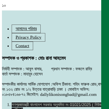
১০
আমাদের পরিবার
Privacy Policy
Contact
সম্পাদক ও প্রকাশক : মোঃ রানা আহমেদ
নির্বাহী সম্পাদক : আবুল বাসার, প্রধান সম্পাদক : ফজলে রাব্বি
বার্তা সম্পাদক : মাহাবুব হোসেন
সম্পাদকীয় কার্যালয় সার্বিক যোগাযোগ :অফিস ঠিকানা: শহিদ ফারুক রোড,বাসা
নং ১৩২ রোড নং ১/২ উত্তর যাত্রাবাড়ি ঢাকা । মোবাইল অফিস:
০১৮৫৮৪১৬৮৭২ জিমেইল: dallylikonisongbad@gmail.com
গণপ্রজাতন্ত্রী বাংলাদেশ সরকার অনুমদিত নং 01021/2025 ( নিউজ