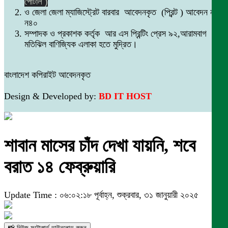
পোর্টাল )
ও জেলা জেলা ম্যাজিস্ট্রেট বারবার আবেদনকৃত (প্রিন্ট ) আবেদন নং
ন৪০
সম্পাদক ও প্রকাশক কর্তৃক আর এস প্রিন্টিং প্রেস ৯২,আরামবাগ
মতিঝিল বাণিজ্যিক এলাকা হতে মুদ্রিত।
বাংলাদেশ কপিরাইট আবেদনকৃত
Design & Developed by:
BD IT HOST
শাবান মাসের চাঁদ দেখা যায়নি, শবে
বরাত ১৪ ফেব্রুয়ারি
Update Time : ০৬:০২:১৮ পূর্বাহ্ন, শুক্রবার, ৩১ জানুয়ারী ২০২৫
📸 নিউজ ফটোকার্ড ডাউনলোড করুন