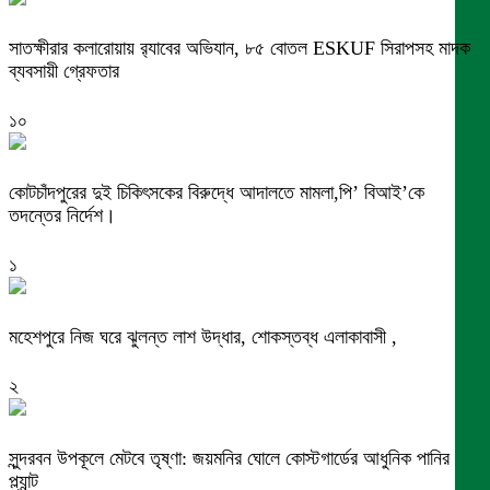
সাতক্ষীরার কলারোয়ায় র‍্যাবের অভিযান, ৮৫ বোতল ESKUF সিরাপসহ মাদক
ব্যবসায়ী গ্রেফতার
১০
কোটচাঁদপুরের দুই চিকিৎসকের বিরুদ্ধে আদালতে মামলা,পি’ বিআই’কে
তদন্তের নির্দেশ।
১
মহেশপুরে নিজ ঘরে ঝুলন্ত লাশ উদ্ধার, শোকস্তব্ধ এলাকাবাসী ,
২
সুন্দরবন উপকূলে মেটবে তৃষ্ণা: জয়মনির ঘোলে কোস্টগার্ডের আধুনিক পানির
প্ল্যান্ট