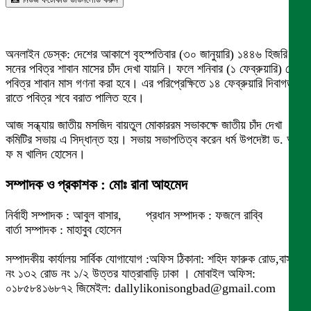
অনলাইন ডেস্ক: দেশের আকাশে বৃহস্পতিবার (৩০ জানুয়ারি) ১৪৪৬ হিজরি
সনের পবিত্র শাবান মাসের চাঁদ দেখা যায়নি। ফলে শনিবার (১ ফেব্রুয়ারি) থেকে
পবিত্র শাবান মাস গণনা করা হবে। এর পরিপ্রেক্ষিতে ১৪ ফেব্রুয়ারি দিবাগত
রাতে পবিত্র শবে বরাত পালিত হবে।
আজ সন্ধ্যায় জাতীয় মসজিদ বায়তুল মোকাররম সভাকক্ষে জাতীয় চাঁদ দেখা
কমিটির সভায় এ সিদ্ধান্ত হয়। সভায় সভাপতিত্ব করেন ধর্ম উপদেষ্টা ড. আ
ফ ম খালিদ হোসেন।
সম্পাদক ও প্রকাশক : মোঃ রানা আহমেদ
নির্বাহী সম্পাদক : আবুল বাসার, প্রধান সম্পাদক : ফজলে রাব্বি
বার্তা সম্পাদক : মাহাবুব হোসেন
সম্পাদকীয় কার্যালয় সার্বিক যোগাযোগ :অফিস ঠিকানা: শহিদ ফারুক রোড,বাসা
নং ১৩২ রোড নং ১/২ উত্তর যাত্রাবাড়ি ঢাকা । মোবাইল অফিস:
০১৮৫৮৪১৬৮৭২ জিমেইল: dallylikonisongbad@gmail.com