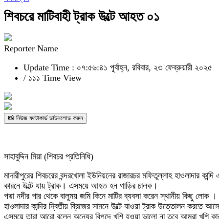
শিবচরে মাটিবাহী ট্রাক উল্টে আহত ০১
Reporter Name
Update Time : ০৭:৫৬:৪১ পূর্বাহ্ন, রবিবার, ২৩ ফেব্রুয়ারী ২০২৫
/
১১১ Time View
📸 নিউজ ফটোকার্ড ডাউনলোড করুন
সাহাবুদ্দিন মিয়া (শিবচর প্রতিনিধি)
মাদারীপুরের শিবচরের বন্দরখোলা ইউনিয়নের রাজারচর মফিতুল্লাহ হাওলাদার কান্
কারনে উল্টে যায় ট্রাক। এসময়ে আহত হন গাড়ির চালক।
পদ্মা নদীর পার থেকে বালুময় জমি কিনে মাটির ব্যবসা করেন স্থানীয় কিছু লোক ।
হাওলাদার কান্দির দ্বিতীয় ব্রিজের সামনে উল্টে যাওয়া ট্রাক উত্তোলন করতে আসেন
এসময়ে তারা আরো বলেন অন্যের বিপদে খুশি হ‌ওয়া ভালো না তবে আমরা খুশি কা