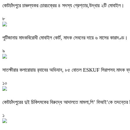
কোটচাঁদপুরে চাঞ্চল্যকর চোরচক্রের ৪ সদস্য গ্রেপ্তার,উদ্ধার ২টি মোবাইল।
৮
পুটিজানায় মাদকবিরোধী মোবাইল কোর্ট, মাদক সেবনের দায়ে ৬ মাসের কারাদণ্ড।
৯
সাতক্ষীরার কলারোয়ায় র‍্যাবের অভিযান, ৮৫ বোতল ESKUF সিরাপসহ মাদক ব্য
১০
কোটচাঁদপুরের দুই চিকিৎসকের বিরুদ্ধে আদালতে মামলা,পি’ বিআই’কে তদন্তের ন
১