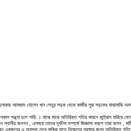
দি এলাকায় আমজাদ হোসেন খান সেতুর সড়ক থেকে কাজীর সুরা সড়কের মাঝামাঝি অবস্থ
 সকাল সন্ধ্যা চলে গাড়ি । মাঝে মাঝে অতিরিক্ত গতির কারনে কন্ট্রোল হারিয়ে ফেল
 স্থানীয় জনগন , এসময়ে তাদের দূর্ঘটনা সম্পর্কে জিজ্ঞাসা করলে তারা বলেন , মাট
রন একজনের এ অবস্থা দেখে বাকিরা যাতে নিজেদের সুরক্ষার জন্য অতিরিক্ত গতিতে