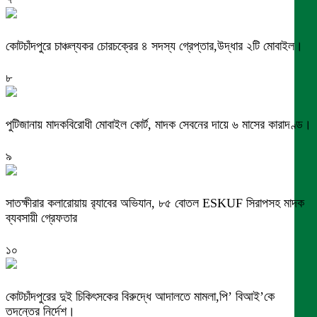
কোটচাঁদপুরে চাঞ্চল্যকর চোরচক্রের ৪ সদস্য গ্রেপ্তার,উদ্ধার ২টি মোবাইল।
৮
পুটিজানায় মাদকবিরোধী মোবাইল কোর্ট, মাদক সেবনের দায়ে ৬ মাসের কারাদণ্ড।
৯
সাতক্ষীরার কলারোয়ায় র‍্যাবের অভিযান, ৮৫ বোতল ESKUF সিরাপসহ মাদক
ব্যবসায়ী গ্রেফতার
১০
কোটচাঁদপুরের দুই চিকিৎসকের বিরুদ্ধে আদালতে মামলা,পি’ বিআই’কে
তদন্তের নির্দেশ।