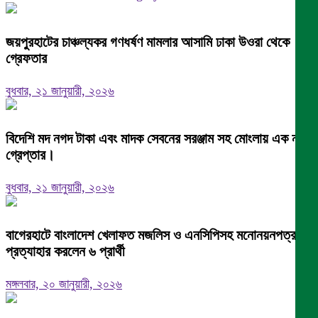
জয়পুরহাটের চাঞ্চল্যকর গণধর্ষণ মামলার আসামি ঢাকা উওরা থেকে
গ্রেফতার
বুধবার, ২১ জানুয়ারী, ২০২৬
বিদেশি মদ নগদ টাকা এবং মাদক সেবনের সরঞ্জাম সহ মোংলায় এক নারী
গ্রেপ্তার।
বুধবার, ২১ জানুয়ারী, ২০২৬
বাগেরহাটে বাংলাদেশ খেলাফত মজলিস ও এনসিপিসহ মনোনয়নপত্র
প্রত্যাহার করলেন ৬ প্রার্থী
মঙ্গলবার, ২০ জানুয়ারী, ২০২৬