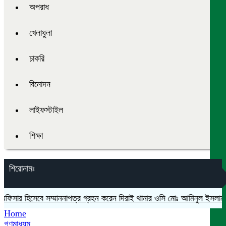
অপরাধ
খেলাধুলা
চাকরি
বিনোদন
লাইফস্টাইল
শিক্ষা
শিরোনামঃ
ফিসার হিসেবে সম্মাননাপত্র গ্রহন করেন দিরাই থানার ওসি মোঃ আমিনুল ইসলাম
মদ
Home
গণমাধ্যম