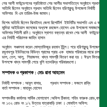
শের আলী ফাউন্ডেশনের প্রতিষ্ঠাতা শের আলীর সভাপতিত্বে অনুষ্ঠানে প্রধান
অতিথি ছিলেন অনুষ্ঠানে প্রধান অতিথি ছিলেন হরিণাকুন্ডু উপজেলা নির্বাহী
অফিসার বি এম তারিক-উজ জামান।
বিশেষ অতিথি ছিলেন ঝিনাইদহ জেলা রিপোর্টার্স ইউনিটির সভাপতি এম এ কবীর,
মান্দিয়া আইডিয়াল কলেজের অধ্যক্ষ রবজেল হোসেন এবং উপজেলা সমাজসেবা
অফিসার শিউলী রানি। অনুষ্ঠানে স্বাগত বক্তব্য রাখেন শের আলী ফাউন্ডেশন
এর নির্বাহী পরিচালক জাহিদ হাসান
অনুষ্ঠান সঞ্চালনা করেন মোস্তাফিজুর রহমান টুটুল। পরে হরিণাকুন্ডু উপজেলার
রঘুনাথপুর ইউনিয়নের বিভিন্ন গ্রামের প্রায় এক হাজার পরিবারের মাঝে চাল,
ডাল, তেল, আলু, পিয়াজসহ খাদ্য সামগ্রী বিতরণ করা হয় । ঈদুল ফিতর
উপলক্ষে খাদ্য সামগ্রী পেয়ে খুশি হতদরিদ্র পরিবারগুলো।
সম্পাদক ও প্রকাশক : মোঃ রানা আহমেদ
নির্বাহী সম্পাদক : আবুল বাসার, প্রধান সম্পাদক : ফজলে রাব্বি
বার্তা সম্পাদক : মাহাবুব হোসেন
সম্পাদকীয় কার্যালয় সার্বিক যোগাযোগ :অফিস ঠিকানা: শহিদ ফারুক রোড,বাসা
নং ১৩২ রোড নং ১/২ উত্তর যাত্রাবাড়ি ঢাকা । মোবাইল অফিস: