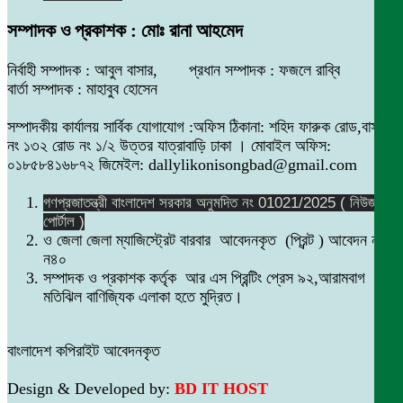
সম্পাদক ও প্রকাশক : মোঃ রানা আহমেদ
নির্বাহী সম্পাদক : আবুল বাসার, প্রধান সম্পাদক : ফজলে রাব্বি
বার্তা সম্পাদক : মাহাবুব হোসেন
সম্পাদকীয় কার্যালয় সার্বিক যোগাযোগ :অফিস ঠিকানা: শহিদ ফারুক রোড,বাসা
নং ১৩২ রোড নং ১/২ উত্তর যাত্রাবাড়ি ঢাকা । মোবাইল অফিস:
০১৮৫৮৪১৬৮৭২ জিমেইল: dallylikonisongbad@gmail.com
গণপ্রজাতন্ত্রী বাংলাদেশ সরকার অনুমদিত নং 01021/2025 ( নিউজ
পোর্টাল )
ও জেলা জেলা ম্যাজিস্ট্রেট বারবার আবেদনকৃত (প্রিন্ট ) আবেদন নং
ন৪০
সম্পাদক ও প্রকাশক কর্তৃক আর এস প্রিন্টিং প্রেস ৯২,আরামবাগ
মতিঝিল বাণিজ্যিক এলাকা হতে মুদ্রিত।
বাংলাদেশ কপিরাইট আবেদনকৃত
Design & Developed by:
BD IT HOST