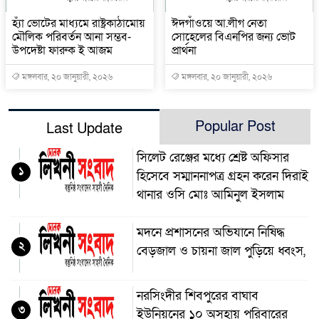
হ্যাঁ ভোটের মাধ্যমে রাষ্ট্রকাঠামোয়
ঈদগাঁওয়ে আ.লীগ নেতা
মৌলিক পরিবর্তন আনা সম্ভব-
সোহেলের বিএনপির জন্য ভোট
উপদেষ্টা ফারুক ই আজম
প্রার্থনা
মঙ্গলবার, ২০ জানুয়ারী, ২০২৬
মঙ্গলবার, ২০ জানুয়ারী, ২০২৬
Popular Post
Last Update
সিলেট রেঞ্জের মধ্যে শ্রেষ্ট অফিসার
১
হিসেবে সম্মাননাপত্র গ্রহন করেন দিরাই
থানার ওসি মোঃ আমিনুল ইসলাম
মদনে প্রশাসনের অভিযানে নিষিদ্ধ
২
বেড়জাল ও চায়না জাল পুড়িয়ে ধ্বংস,
নরসিংদীর শিবপুরের বাঘাব
৩
ইউনিয়নের ১০ অসহায় পরিবারের