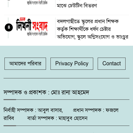
মাঝে ঢেউটিন বিতরণ
বদলগাছীতে স্কুলের প্রধান শিক্ষক
৪
কর্তৃক শিক্ষার্থীকে ধর্ষণ চেষ্টার
অভিযোগ, স্কুলে অগ্নিসংযোগ ও ভাংচুর
অভয়নগরের হিদিয়া এ,এনএইচ
৫
মাধ্যমিক বিদ্যালয়ের ভরপ্রাপ্ত প্রধান
আমাদের পরিবার
Privacy Policy
Contact
শিক্ষক শাহনাজ পারভীনের বিরুদ্ধে
অনিয়মের অভিযোগ
মহেশপুরে ১৫০ পিস ইয়াবাসহ মাদক
সম্পাদক ও প্রকাশক : মোঃ রানা আহমেদ
৬
কারবারি আটক, ভ্রাম্যমাণ আদালতে
দুইজনের কারাদণ্ড
নির্বাহী সম্পাদক : আবুল বাসার, প্রধান সম্পাদক : ফজলে
রাব্বি বার্তা সম্পাদক : মাহাবুব হোসেন
সুন্দরবন উপকূলে মেটবে তৃষ্ণা:
৭
জয়মনির ঘোলে কোস্টগার্ডের আধুনিক