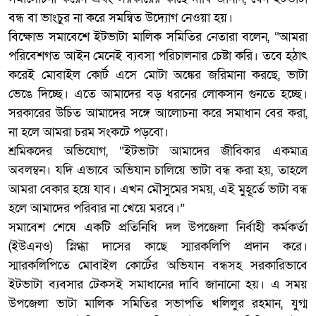
বন্ধ বা ভাংচুর না করে সমন্বিত উদ্যোগ নেওয়া হয়।
বিক্ষোভ সমাবেশে ইটভাটা মালিক সমিতির নেতারা বলেন, “আমরা
পরিবেশগত আইন মেনেই ব্যবসা পরিচালনার চেষ্টা করি। তবে হঠাৎ
করেই মোবাইল কোর্ট এসে মোটা অঙ্কের জরিমানা করছে, ভাটা
ভেঙে দিচ্ছে। এতে আমাদের বড় ধরনের লোকসান গুনতে হচ্ছে।
সরকারের উচিত আমাদের সঙ্গে আলোচনা করে সমাধান বের করা,
না হলে আমরা চরম সংকটে পড়বো।
শ্রমিকদের অভিযোগ, “ইটভাটা আমাদের জীবিকার একমাত্র
অবলম্বন। যদি এভাবে অভিযান চালিয়ে ভাটা বন্ধ করা হয়, তাহলে
আমরা বেকার হয়ে যাব। এখন মৌসুমের সময়, এই মুহূর্তে ভাটা বন্ধ
হলে আমাদের পরিবার না খেয়ে মরবে।”
সমাবেশ শেষে একটি প্রতিনিধি দল উপজেলা নির্বাহী কর্মকর্তা
(ইউএনও) স্নিগ্ধা দাসের কাছে স্মারকলিপি প্রদান করে।
স্মারকলিপিতে মোবাইল কোর্টের অভিযান বন্ধসহ সরকারিভাবে
ইটভাটা ব্যবসার টেকসই সমাধানের দাবি জানানো হয়। এ সময়
উপজেলা ভাটা মালিক সমিতির সভাপতি খলিলুর রহমান, যুগ্ম