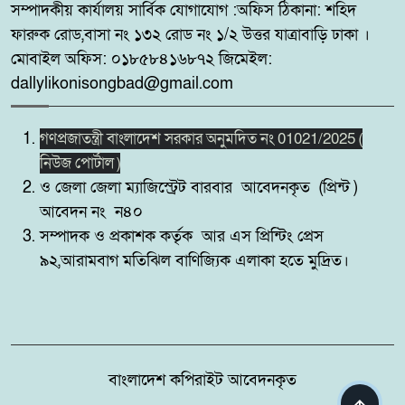
সম্পাদকীয় কার্যালয় সার্বিক যোগাযোগ :অফিস ঠিকানা: শহিদ
পানির প্ল্যান্ট
ফারুক রোড,বাসা নং ১৩২ রোড নং ১/২ উত্তর যাত্রাবাড়ি ঢাকা ।
মোবাইল অফিস: ০১৮৫৮৪১৬৮৭২ জিমেইল:
কোটচাঁদপুরে চাঞ্চল্যকর চোরচক্রের ৪
৮
dallylikonisongbad@gmail.com
সদস্য গ্রেপ্তার,উদ্ধার ২টি মোবাইল।
গণপ্রজাতন্ত্রী বাংলাদেশ সরকার অনুমদিত নং 01021/2025 (
পুটিজানায় মাদকবিরোধী মোবাইল
৯
নিউজ পোর্টাল )
কোর্ট, মাদক সেবনের দায়ে ৬ মাসের
ও জেলা জেলা ম্যাজিস্ট্রেট বারবার আবেদনকৃত (প্রিন্ট )
কারাদণ্ড।
আবেদন নং ন৪০
সম্পাদক ও প্রকাশক কর্তৃক আর এস প্রিন্টিং প্রেস
সাতক্ষীরার কলারোয়ায় র‍্যাবের
১০
৯২,আরামবাগ মতিঝিল বাণিজ্যিক এলাকা হতে মুদ্রিত।
অভিযান, ৮৫ বোতল ESKUF
সিরাপসহ মাদক ব্যবসায়ী গ্রেফতার
বাংলাদেশ কপিরাইট আবেদনকৃত