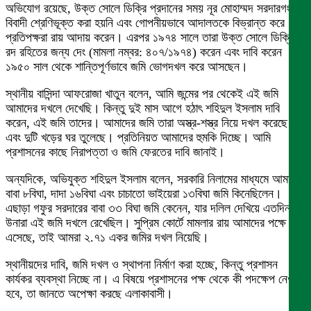
অভিযোগ রয়েছে, উক্ত সোলে ডিক্রি প্রদানের সময় নূর মোহাম্মদ সরদারগংকে
বিবাদী শ্রেণিভূক্ত করা হয়নি এবং গোপনীয়ভাবে আদালতকে বিভ্রান্ত করে
প্রতিপক্ষরা রায় আদায় করেন। এরপর ১৯৭৪ সালে তারা উক্ত সোলে ডিক্রি
রদ রহিতের জন্য দেং (মামলা নম্বর: ৪০৭/১৯৭৪) করেন এবং দাবি করেন
১৯৫০ সাল থেকে শান্তিপূর্ণভাবে জমি ভোগদখল করে আসছেন।
স্থানীয় বাসিন্দা আফরোজা খাতুন বলেন, আমি জন্মের পর থেকেই এই জমি
আমাদের দখলে দেখেছি। কিন্তু দুই মাস আগে হঠাৎ শহিদুল ইসলাম দাবি
করেন, এই জমি তাদের। আমাদের জমি তারা অস্ত্র-শস্ত্র নিয়ে দখল করেছে
এবং দুটি খড়ের ঘর তুলেছে। প্রতিনিয়ত আমাদের হুমকি দিচ্ছে। আমি
প্রশাসনের কাছে নিরাপত্তা ও জমি ফেরতের দাবি জানাই।
অন্যদিকে, অভিযুক্ত শহিদুল ইসলাম বলেন, সরকারি নিলামের মাধ্যমে আমার
বাবা ৮বিঘা, দাদা ১৬বিঘা এবং চাচাতো ভাইয়েরা ১৩বিঘা জমি কিনেছিলেন।
এছাড়া গফুর সরদারের বাবা ৩৩ বিঘা জমি কেনেন, যার দলিল দেখিয়ে এতদিন
উনারা এই জমি দখলে রেখেছিল। সুপ্রিম কোর্টে মামলার রায় আমাদের পক্ষে
এসেছে, তাই আমরা ২.৭১ একর জমির দখল নিয়েছি।
স্থানীয়দের দাবি, জমি দখল ও স্থাপনা নির্মাণ করা হচ্ছে, কিন্তু প্রশাসন
কার্যকর ব্যবস্থা নিচ্ছে না। এ বিষয়ে প্রশাসনের পক্ষ থেকে কী পদক্ষেপ নেওয়া
হবে, তা জানতে অপেক্ষা করছে এলাকাবাসী।