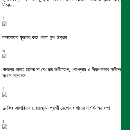
নিবেদন
২
কলারোয়ার যুবকের কাছ থেকে কুশ উদ্ধার
৩
গঙ্গাচড়া থানায় মামলা না নেওয়ার অভিযোগ, গ্রেপ্তার ও নিরাপত্তার দাবিতে
সংবাদ সম্মেলন
৪
দুমকির আঙ্গারিয়ায় চেয়ারম্যান প্রার্থী দেলোয়ার খানের মতবিনিময় সভা
৫