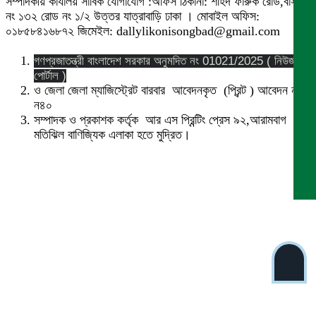
সম্পাদকীয় কার্যালয় সার্বিক যোগাযোগ :অফিস ঠিকানা: শহিদ ফারুক রোড,বাসা
নং ১৩২ রোড নং ১/২ উত্তর যাত্রাবাড়ি ঢাকা । মোবাইল অফিস:
০১৮৫৮৪১৬৮৭২ জিমেইল: dallylikonisongbad@gmail.com
গণপ্রজাতন্ত্রী বাংলাদেশ সরকার অনুমদিত নং 01021/2025 ( নিউজ
পোর্টাল )
ও জেলা জেলা ম্যাজিস্ট্রেট বারবার আবেদনকৃত (প্রিন্ট ) আবেদন নং
ন৪০
সম্পাদক ও প্রকাশক কর্তৃক আর এস প্রিন্টিং প্রেস ৯২,আরামবাগ
মতিঝিল বাণিজ্যিক এলাকা হতে মুদ্রিত।