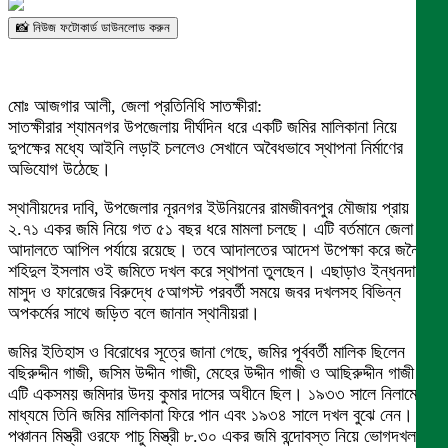
📸 নিউজ ফটোকার্ড ডাউনলোড করুন
মোঃ আজগার আলী, জেলা প্রতিনিধি সাতক্ষীরা:
সাতক্ষীরার শ্যামনগর উপজেলায় দীর্ঘদিন ধরে একটি জমির মালিকানা নিয়ে
দুপক্ষের মধ্যে আইনি লড়াই চললেও সেখানে অবৈধভাবে স্থাপনা নির্মাণের
অভিযোগ উঠেছে।
স্থানীয়দের দাবি, উপজেলার নূরনগর ইউনিয়নের রামজীবনপুর মৌজায় প্রায়
২.৭১ একর জমি নিয়ে গত ৫১ বছর ধরে মামলা চলছে। এটি বর্তমানে জেলা জজ
আদালতে আপিল পর্যায়ে রয়েছে। তবে আদালতের আদেশ উপেক্ষা করে জনৈক
শহিদুল ইসলাম ওই জমিতে দখল করে স্থাপনা তুলছেন। এছাড়াও ইন্ধনদাতা
মাসুদ ও ফারেজের বিরুদ্ধে ৫আগস্ট পরবর্তী সময়ে জবর দখলসহ বিভিন্ন
অপকর্মের সাথে জড়িত বলে জানান স্থানীয়রা।
জমির ইতিহাস ও বিরোধের সূত্রে জানা গেছে, জমির পূর্ববর্তী মালিক ছিলেন
বছিরুদ্দীন গাজী, জসিম উদ্দীন গাজী, মেহের উদ্দীন গাজী ও আছিরুদ্দীন গাজী।
এটি একসময় জমিদার উদয় কুমার দাসের অধীনে ছিল। ১৯৩৩ সালে নিলামের
মাধ্যমে তিনি জমির মালিকানা ফিরে পান এবং ১৯৩৪ সালে দখল বুঝে নেন। পরে
পঞ্চানন মিস্ত্রী ওরফে পাচু মিস্ত্রী ৮.৩০ একর জমি বন্দোবস্ত নিয়ে ভোগদখল