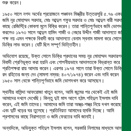
শুরু করেন।
১৯৫০ সালে নগদ অর্থের প্রয়োজনে পঞ্চানন মিস্ত্রীর উত্তরসূরি ৫.৭৬ একর
জমি নূর মোহাম্মদ সরদার, মোঃ আব্দুল গফুর সরদার ও মোঃ আব্দুল বারী সরদারের
কাছে রেজিস্ট্রি কোবলা মূলে বিক্রি করেন। তারা শান্তিপূর্ণভাবে জমি ভোগদখল
করলেও ১৯৭৩ সালে আব্দুল হামিদ গাজী ও নেছার উদ্দীন গাজী আদালতে জমির
পক্ষ নয় এমন পক্ষকে বিবাদী করে আদালতে বেনাম স্বনাম মামলা করে সোলে
ডিক্রি লাভ করেন। যেটি ছিল সম্পূর্ণ ভিত্তিহীন।
অভিযোগ রয়েছে, উক্ত সোলে ডিক্রি প্রদানের সময় নূর মোহাম্মদ সরদারগংকে
বিবাদী শ্রেণিভূক্ত করা হয়নি এবং গোপনীয়ভাবে আদালতকে বিভ্রান্ত করে
প্রতিপক্ষরা রায় আদায় করেন। এরপর ১৯৭৪ সালে তারা উক্ত সোলে ডিক্রি
রদ রহিতের জন্য দেং (মামলা নম্বর: ৪০৭/১৯৭৪) করেন এবং দাবি করেন
১৯৫০ সাল থেকে শান্তিপূর্ণভাবে জমি ভোগদখল করে আসছেন।
স্থানীয় বাসিন্দা আফরোজা খাতুন বলেন, আমি জন্মের পর থেকেই এই জমি
আমাদের দখলে দেখেছি। কিন্তু দুই মাস আগে হঠাৎ শহিদুল ইসলাম দাবি
করেন, এই জমি তাদের। আমাদের জমি তারা অস্ত্র-শস্ত্র নিয়ে দখল করেছে
এবং দুটি খড়ের ঘর তুলেছে। প্রতিনিয়ত আমাদের হুমকি দিচ্ছে। আমি
প্রশাসনের কাছে নিরাপত্তা ও জমি ফেরতের দাবি জানাই।
অন্যদিকে, অভিযুক্ত শহিদুল ইসলাম বলেন, সরকারি নিলামের মাধ্যমে আমার