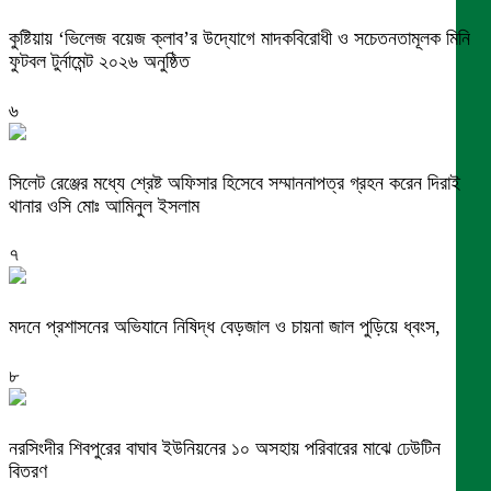
কুষ্টিয়ায় ‘ভিলেজ বয়েজ ক্লাব’র উদ্যোগে মাদকবিরোধী ও সচেতনতামূলক মিনি
ফুটবল টুর্নামেন্ট ২০২৬ অনুষ্ঠিত
৬
সিলেট রেঞ্জের মধ্যে শ্রেষ্ট অফিসার হিসেবে সম্মাননাপত্র গ্রহন করেন দিরাই
থানার ওসি মোঃ আমিনুল ইসলাম
৭
মদনে প্রশাসনের অভিযানে নিষিদ্ধ বেড়জাল ও চায়না জাল পুড়িয়ে ধ্বংস,
৮
নরসিংদীর শিবপুরের বাঘাব ইউনিয়নের ১০ অসহায় পরিবারের মাঝে ঢেউটিন
বিতরণ