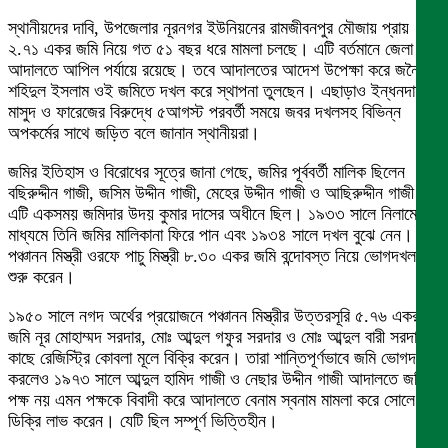
স্থানীয়দের দাবি, উপজেলার নূরনগর ইউনিয়নের রামজীবনপুর মৌজায় প্রায়
২.৭১ একর জমি নিয়ে গত ৫১ বছর ধরে মামলা চলছে। এটি বর্তমানে জেলা জজ
আদালতে আপিল পর্যায়ে রয়েছে। তবে আদালতের আদেশ উপেক্ষা করে জনৈক
শহিদুল ইসলাম ওই জমিতে দখল করে স্থাপনা তুলছেন। এছাড়াও ইন্ধনদাতা
মাসুদ ও ফারেজের বিরুদ্ধে ৫আগস্ট পরবর্তী সময়ে জবর দখলসহ বিভিন্ন
অপকর্মের সাথে জড়িত বলে জানান স্থানীয়রা।
জমির ইতিহাস ও বিরোধের সূত্রে জানা গেছে, জমির পূর্ববর্তী মালিক ছিলেন
বছিরুদ্দীন গাজী, জসিম উদ্দীন গাজী, মেহের উদ্দীন গাজী ও আছিরুদ্দীন গাজী।
এটি একসময় জমিদার উদয় কুমার দাসের অধীনে ছিল। ১৯৩৩ সালে নিলামের
মাধ্যমে তিনি জমির মালিকানা ফিরে পান এবং ১৯৩৪ সালে দখল বুঝে নেন। পরে
পঞ্চানন মিস্ত্রী ওরফে পাচু মিস্ত্রী ৮.৩০ একর জমি বন্দোবস্ত নিয়ে ভোগদখল
শুরু করেন।
১৯৫০ সালে নগদ অর্থের প্রয়োজনে পঞ্চানন মিস্ত্রীর উত্তরসূরি ৫.৭৬ একর
জমি নূর মোহাম্মদ সরদার, মোঃ আব্দুল গফুর সরদার ও মোঃ আব্দুল বারী সরদারের
কাছে রেজিস্ট্রি কোবলা মূলে বিক্রি করেন। তারা শান্তিপূর্ণভাবে জমি ভোগদখল
করলেও ১৯৭৩ সালে আব্দুল হামিদ গাজী ও নেছার উদ্দীন গাজী আদালতে জমির
পক্ষ নয় এমন পক্ষকে বিবাদী করে আদালতে বেনাম স্বনাম মামলা করে সোলে
ডিক্রি লাভ করেন। যেটি ছিল সম্পূর্ণ ভিত্তিহীন।