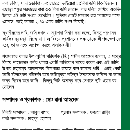
বাবা ৮বিঘা, দাদা ১৬বিঘা এবং চাচাতো ভাইয়েরা ১৩বিঘা জমি কিনেছিলেন।
এছাড়া গফুর সরদারের বাবা ৩৩ বিঘা জমি কেনেন, যার দলিল দেখিয়ে এতদিন
উনারা এই জমি দখলে রেখেছিল। সুপ্রিম কোর্টে মামলার রায় আমাদের পক্ষে
এসেছে, তাই আমরা ২.৭১ একর জমির দখল নিয়েছি।
স্থানীয়দের দাবি, জমি দখল ও স্থাপনা নির্মাণ করা হচ্ছে, কিন্তু প্রশাসন
কার্যকর ব্যবস্থা নিচ্ছে না। এ বিষয়ে প্রশাসনের পক্ষ থেকে কী পদক্ষেপ নেওয়া
হবে, তা জানতে অপেক্ষা করছে এলাকাবাসী।
শ্যামনগর থানার উপ-পুলিশ পরিদর্শক (নি.) সজীব আহমেদ জানান, এ সংক্রান্ত
বিষয়ে শাহজাহান কবির থানায় একটি অভিযোগ দায়ের করেন এবং এই জমির
উপরে মহামান্য আদালতের নিষেধাজ্ঞা রয়েছে বলে জানতে পারি। এরই প্রেক্ষিতে
আমি ঘটনাস্থল পরিদর্শন করে অভিযুক্ত শহিদুল ইসলামকে জমিতে না আসার
জন্য নিষেধ করে আসি। কিন্তু তিনি অমান্য করে সেখানে দুটি খড়ের ঘর
তোলেন।
সম্পাদক ও প্রকাশক : মোঃ রানা আহমেদ
নির্বাহী সম্পাদক : আবুল বাসার, প্রধান সম্পাদক : ফজলে রাব্বি
বার্তা সম্পাদক : মাহাবুব হোসেন