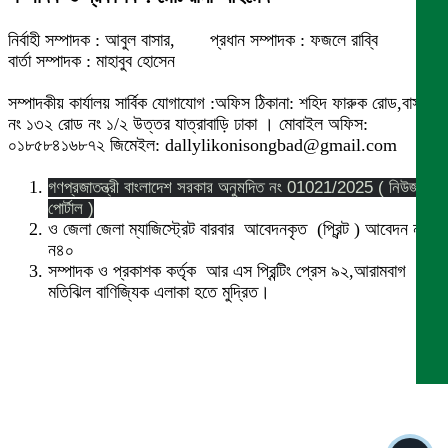
নির্বাহী সম্পাদক : আবুল বাসার, প্রধান সম্পাদক : ফজলে রাব্বি
বার্তা সম্পাদক : মাহাবুব হোসেন
সম্পাদকীয় কার্যালয় সার্বিক যোগাযোগ :অফিস ঠিকানা: শহিদ ফারুক রোড,বাসা
নং ১৩২ রোড নং ১/২ উত্তর যাত্রাবাড়ি ঢাকা । মোবাইল অফিস:
০১৮৫৮৪১৬৮৭২ জিমেইল: dallylikonisongbad@gmail.com
গণপ্রজাতন্ত্রী বাংলাদেশ সরকার অনুমদিত নং 01021/2025 ( নিউজ
পোর্টাল )
ও জেলা জেলা ম্যাজিস্ট্রেট বারবার আবেদনকৃত (প্রিন্ট ) আবেদন নং
ন৪০
সম্পাদক ও প্রকাশক কর্তৃক আর এস প্রিন্টিং প্রেস ৯২,আরামবাগ
মতিঝিল বাণিজ্যিক এলাকা হতে মুদ্রিত।