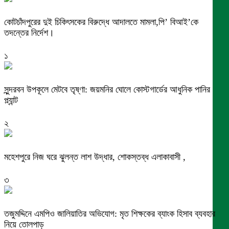
কোটচাঁদপুরের দুই চিকিৎসকের বিরুদ্ধে আদালতে মামলা,পি’ বিআই’কে
তদন্তের নির্দেশ।
১
সুন্দরবন উপকূলে মেটবে তৃষ্ণা: জয়মনির ঘোলে কোস্টগার্ডের আধুনিক পানির
প্ল্যান্ট
২
মহেশপুরে নিজ ঘরে ঝুলন্ত লাশ উদ্ধার, শোকস্তব্ধ এলাকাবাসী ,
৩
তজুমদ্দিনে এমপিও জালিয়াতির অভিযোগ: মৃত শিক্ষকের ব্যাংক হিসাব ব্যবহার
নিয়ে তোলপাড়