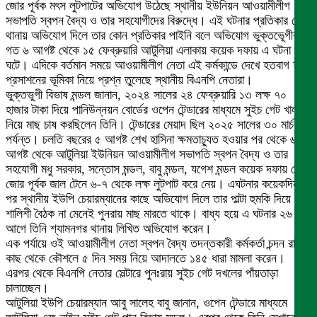
জোর পূর্বক মৎস লুটপাটের অভিযোগ উঠেছে স্থানীয় ইউনিয়ন আওয়ামীলীগ
সভাপতি স্বপন বৈদ্য ও তার সহযোগীদের বিরুদ্ধে। এই ঘটনার প্রতিকার চেয়ে
থানায় অভিযোগ দিলে তার কোন প্রতিকার পাইনি বলে অভিযোগ ভুক্তভেূগীর।
গত ৬ আগষ্ট থেকে ১৫ ফেব্রুয়ারি আটুলিয়া এলাকায় কয়েক দফায় এ ঘটনা
ঘটে। এদিকে বর্তমান সময়ে আওয়ামীলীগ নেতা এই কর্মকান্ডে দেখে হতবাগ হয়ে
প্রসাশনের ভূমিকা নিয়ে প্রশ্ন তুলেছে স্থানীয় বিএনপি নেতারা।
ভুক্তভুগী বিভাষ মন্ডল জানান, ২০২৪ সালের ২৪ ফেব্রুয়ারি ১৩ লক্ষ ৭০
হাজার টাকা দিয়ে পানিউন্নয়ন বোর্ডের ওপেন টেন্ডারের মাধ্যমে সুইচ গেট খাল
নিয়ে মাছ চাষ করছিলেন তিনি। টেন্ডারের মেয়াদ ছিল ২০২৫ সালের ৩০ মার্চ
পর্যন্ত। চলতি বছরের ৫ আগষ্ট শেখ হাসিনা ক্ষমতাচ্যুত হওয়ার পর থেকে ৬
আগষ্ট থেকে আটুলিয়া ইউনিয়ন আওয়ামীলীগ সভাপতি স্বপন বৈদ্য ও তার
সহযোগী মধু সরকার, সন্তোস মন্ডল, বাবু মন্ডল, যগেশ মন্ডল কয়েক দফায় গেটে
জোর পূর্বক জাল টেনে ৬-৭ থেকে লক্ষ লুটপাট করে নেয়। এঘটনার কয়েকদিন
পর স্থানীয় ইউপি চেয়ারম্যানের কাছে অভিযোগ দিলে তার পাল্টা হুমকি দিয়ে
শালিশী বৈঠক না মেনেই পুনরায় মাছ মারতে থাকে। বাধ্য হয়ে এ ঘটনার ২৬ দিন
আগে তিনি শ্যামনগর থানায় লিখিত অভিযোগ করেন।
এক পর্যায়ে ওই আওয়ামীলীগ নেতা স্বপন বৈদ্য তদন্তকারী কর্মকর্তা চন্দন রায়ের
কাছ থেকে কৌশলে ৫ দিন সময় নিয়ে আদালতে ১৪৫ ধারা মামলা করেন।
এরপর থেকে বিএনপি নেতার সেল্টারে পুনঃরায় সুইচ গেট দখলের পাঁয়তাড়া
চালাচ্ছেন।
আটুলিয়া ইউপি চেয়ারম্যান আবু সালেহ বাবু জানান, ওপেন টেন্ডারে মাধ্যমে