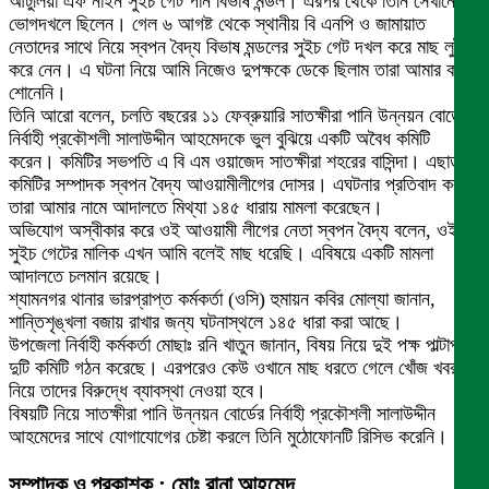
আটুলিয়া এফ নাইন সুইচ গেট পান বিভাষ মন্ডল। এরপর থেকে তিনি সেখানে
ভোগদখলে ছিলেন। গেল ৬ আগষ্ট থেকে স্থানীয় বি এনপি ও জামায়াত
নেতাদের সাথে নিয়ে স্বপন বৈদ্য বিভাষ মন্ডলের সুইচ গেট দখল করে মাছ লুট
করে নেন। এ ঘটনা নিয়ে আমি নিজেও দুপক্ষকে ডেকে ছিলাম তারা আমার কথা
শোনেনি।
তিনি আরো বলেন, চলতি বছরের ১১ ফেব্রুয়ারি সাতক্ষীরা পানি উন্নয়ন বোর্ডের
নির্বাহী প্রকৌশলী সালাউদ্দীন আহমেদকে ভুল বুঝিয়ে একটি অবৈধ কমিটি
করেন। কমিটির সভপতি এ বি এম ওয়াজেদ সাতক্ষীরা শহরের বাসিন্দা। এছাড়া
কমিটির সম্পাদক স্বপন বৈদ্য আওয়ামীলীগের দোসর। এঘটনার প্রতিবাদ করায়
তারা আমার নামে আদালতে মিথ্যা ১৪৫ ধারায় মামলা করেছেন।
অভিযোগ অস্বীকার করে ওই আওয়ামী লীগের নেতা স্বপন বৈদ্য বলেন, ওই
সুইচ গেটের মালিক এখন আমি বলেই মাছ ধরেছি। এবিষয়ে একটি মামলা
আদালতে চলমান রয়েছে।
শ্যামনগর থানার ভারপ্রাপ্ত কর্মকর্তা (ওসি) হুমায়ন কবির মোল্যা জানান,
শান্তিশৃঙ্খলা বজায় রাখার জন্য ঘটনাস্থলে ১৪৫ ধারা করা আছে।
উপজেলা নির্বাহী কর্মকর্তা মোছাঃ রনি খাতুন জানান, বিষয় নিয়ে দুই পক্ষ পাল্টাপাল্টি
দুটি কমিটি গঠন করেছে। এরপরেও কেউ ওখানে মাছ ধরতে গেলে খোঁজ খবর
নিয়ে তাদের বিরুদ্ধে ব্যাবস্থা নেওয়া হবে।
বিষয়টি নিয়ে সাতক্ষীরা পানি উন্নয়ন বোর্ডের নির্বাহী প্রকৌশলী সালাউদ্দীন
আহমেদের সাথে যোগাযোগের চেষ্টা করলে তিনি মুঠোফোনটি রিসিভ করেনি।
সম্পাদক ও প্রকাশক : মোঃ রানা আহমেদ