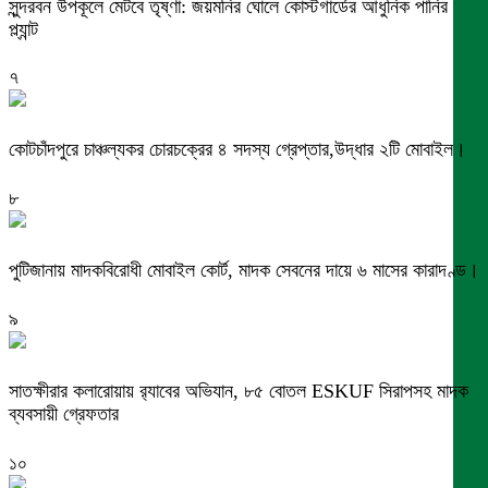
সুন্দরবন উপকূলে মেটবে তৃষ্ণা: জয়মনির ঘোলে কোস্টগার্ডের আধুনিক পানির
প্ল্যান্ট
৭
কোটচাঁদপুরে চাঞ্চল্যকর চোরচক্রের ৪ সদস্য গ্রেপ্তার,উদ্ধার ২টি মোবাইল।
৮
পুটিজানায় মাদকবিরোধী মোবাইল কোর্ট, মাদক সেবনের দায়ে ৬ মাসের কারাদণ্ড।
৯
সাতক্ষীরার কলারোয়ায় র‍্যাবের অভিযান, ৮৫ বোতল ESKUF সিরাপসহ মাদক
ব্যবসায়ী গ্রেফতার
১০