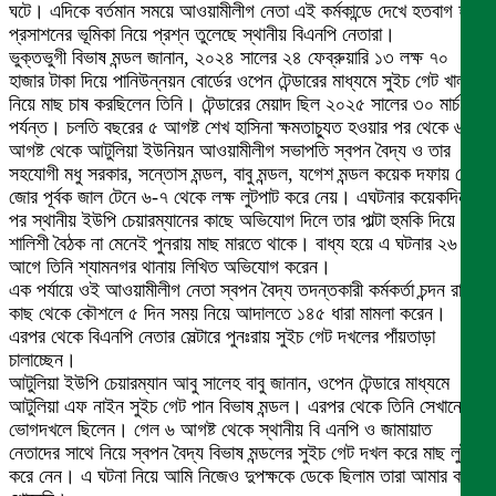
ঘটে। এদিকে বর্তমান সময়ে আওয়ামীলীগ নেতা এই কর্মকান্ডে দেখে হতবাগ হয়ে
প্রসাশনের ভূমিকা নিয়ে প্রশ্ন তুলেছে স্থানীয় বিএনপি নেতারা।
ভুক্তভুগী বিভাষ মন্ডল জানান, ২০২৪ সালের ২৪ ফেব্রুয়ারি ১৩ লক্ষ ৭০
হাজার টাকা দিয়ে পানিউন্নয়ন বোর্ডের ওপেন টেন্ডারের মাধ্যমে সুইচ গেট খাল
নিয়ে মাছ চাষ করছিলেন তিনি। টেন্ডারের মেয়াদ ছিল ২০২৫ সালের ৩০ মার্চ
পর্যন্ত। চলতি বছরের ৫ আগষ্ট শেখ হাসিনা ক্ষমতাচ্যুত হওয়ার পর থেকে ৬
আগষ্ট থেকে আটুলিয়া ইউনিয়ন আওয়ামীলীগ সভাপতি স্বপন বৈদ্য ও তার
সহযোগী মধু সরকার, সন্তোস মন্ডল, বাবু মন্ডল, যগেশ মন্ডল কয়েক দফায় গেটে
জোর পূর্বক জাল টেনে ৬-৭ থেকে লক্ষ লুটপাট করে নেয়। এঘটনার কয়েকদিন
পর স্থানীয় ইউপি চেয়ারম্যানের কাছে অভিযোগ দিলে তার পাল্টা হুমকি দিয়ে
শালিশী বৈঠক না মেনেই পুনরায় মাছ মারতে থাকে। বাধ্য হয়ে এ ঘটনার ২৬ দিন
আগে তিনি শ্যামনগর থানায় লিখিত অভিযোগ করেন।
এক পর্যায়ে ওই আওয়ামীলীগ নেতা স্বপন বৈদ্য তদন্তকারী কর্মকর্তা চন্দন রায়ের
কাছ থেকে কৌশলে ৫ দিন সময় নিয়ে আদালতে ১৪৫ ধারা মামলা করেন।
এরপর থেকে বিএনপি নেতার সেল্টারে পুনঃরায় সুইচ গেট দখলের পাঁয়তাড়া
চালাচ্ছেন।
আটুলিয়া ইউপি চেয়ারম্যান আবু সালেহ বাবু জানান, ওপেন টেন্ডারে মাধ্যমে
আটুলিয়া এফ নাইন সুইচ গেট পান বিভাষ মন্ডল। এরপর থেকে তিনি সেখানে
ভোগদখলে ছিলেন। গেল ৬ আগষ্ট থেকে স্থানীয় বি এনপি ও জামায়াত
নেতাদের সাথে নিয়ে স্বপন বৈদ্য বিভাষ মন্ডলের সুইচ গেট দখল করে মাছ লুট
করে নেন। এ ঘটনা নিয়ে আমি নিজেও দুপক্ষকে ডেকে ছিলাম তারা আমার কথা