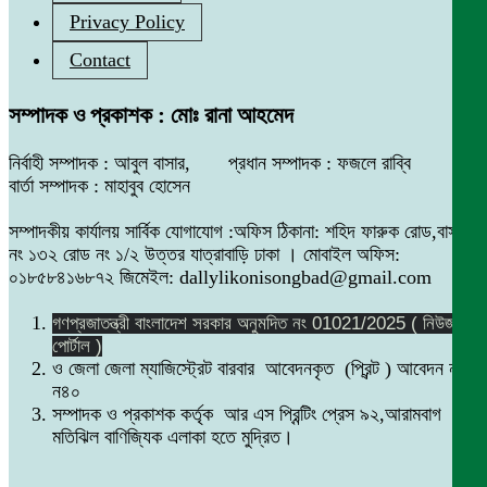
Privacy Policy
Contact
সম্পাদক ও প্রকাশক : মোঃ রানা আহমেদ
নির্বাহী সম্পাদক : আবুল বাসার, প্রধান সম্পাদক : ফজলে রাব্বি
বার্তা সম্পাদক : মাহাবুব হোসেন
সম্পাদকীয় কার্যালয় সার্বিক যোগাযোগ :অফিস ঠিকানা: শহিদ ফারুক রোড,বাসা
নং ১৩২ রোড নং ১/২ উত্তর যাত্রাবাড়ি ঢাকা । মোবাইল অফিস:
০১৮৫৮৪১৬৮৭২ জিমেইল: dallylikonisongbad@gmail.com
গণপ্রজাতন্ত্রী বাংলাদেশ সরকার অনুমদিত নং 01021/2025 ( নিউজ
পোর্টাল )
ও জেলা জেলা ম্যাজিস্ট্রেট বারবার আবেদনকৃত (প্রিন্ট ) আবেদন নং
ন৪০
সম্পাদক ও প্রকাশক কর্তৃক আর এস প্রিন্টিং প্রেস ৯২,আরামবাগ
মতিঝিল বাণিজ্যিক এলাকা হতে মুদ্রিত।