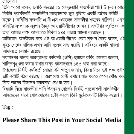
শোনেনি।
তিনি আরো বলেন, চলতি বছরের ১১ ফেব্রুয়ারি সাতক্ষীরা পানি উন্নয়ন বোর্ডের
নির্বাহী প্রকৌশলী সালাউদ্দীন আহমেদকে ভুল বুঝিয়ে একটি অবৈধ কমিটি
করেন। কমিটির সভপতি এ বি এম ওয়াজেদ সাতক্ষীরা শহরের বাসিন্দা। এছাড়া
কমিটির সম্পাদক স্বপন বৈদ্য আওয়ামীলীগের দোসর। এঘটনার প্রতিবাদ করায়
তারা আমার নামে আদালতে মিথ্যা ১৪৫ ধারায় মামলা করেছেন।
অভিযোগ অস্বীকার করে ওই আওয়ামী লীগের নেতা স্বপন বৈদ্য বলেন, ওই
সুইচ গেটের মালিক এখন আমি বলেই মাছ ধরেছি। এবিষয়ে একটি মামলা
আদালতে চলমান রয়েছে।
শ্যামনগর থানার ভারপ্রাপ্ত কর্মকর্তা (ওসি) হুমায়ন কবির মোল্যা জানান,
শান্তিশৃঙ্খলা বজায় রাখার জন্য ঘটনাস্থলে ১৪৫ ধারা করা আছে।
উপজেলা নির্বাহী কর্মকর্তা মোছাঃ রনি খাতুন জানান, বিষয় নিয়ে দুই পক্ষ পাল্টাপাল্টি
দুটি কমিটি গঠন করেছে। এরপরেও কেউ ওখানে মাছ ধরতে গেলে খোঁজ খবর
নিয়ে তাদের বিরুদ্ধে ব্যাবস্থা নেওয়া হবে।
বিষয়টি নিয়ে সাতক্ষীরা পানি উন্নয়ন বোর্ডের নির্বাহী প্রকৌশলী সালাউদ্দীন
আহমেদের সাথে যোগাযোগের চেষ্টা করলে তিনি মুঠোফোনটি রিসিভ করেনি।
Tag :
Please Share This Post in Your Social Media