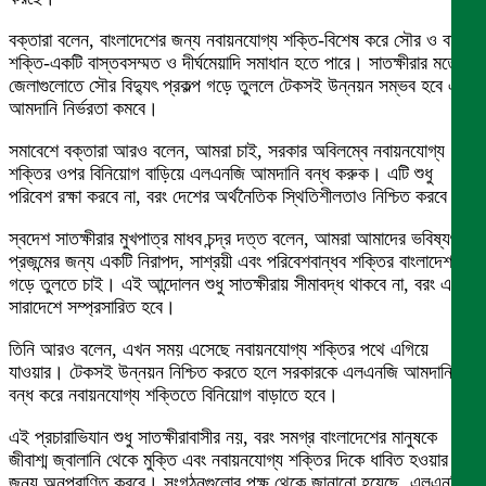
বক্তারা বলেন, বাংলাদেশের জন্য নবায়নযোগ্য শক্তি-বিশেষ করে সৌর ও বায়ু
শক্তি-একটি বাস্তবসম্মত ও দীর্ঘমেয়াদি সমাধান হতে পারে। সাতক্ষীরার মতো
জেলাগুলোতে সৌর বিদ্যুৎ প্রকল্প গড়ে তুললে টেকসই উন্নয়ন সম্ভব হবে এবং
আমদানি নির্ভরতা কমবে।
সমাবেশে বক্তারা আরও বলেন, আমরা চাই, সরকার অবিলম্বে নবায়নযোগ্য
শক্তির ওপর বিনিয়োগ বাড়িয়ে এলএনজি আমদানি বন্ধ করুক। এটি শুধু
পরিবেশ রক্ষা করবে না, বরং দেশের অর্থনৈতিক স্থিতিশীলতাও নিশ্চিত করবে।
স্বদেশ সাতক্ষীরার মুখপাত্র মাধব চন্দ্র দত্ত বলেন, আমরা আমাদের ভবিষ্যৎ
প্রজন্মের জন্য একটি নিরাপদ, সাশ্রয়ী এবং পরিবেশবান্ধব শক্তির বাংলাদেশ
গড়ে তুলতে চাই। এই আন্দোলন শুধু সাতক্ষীরায় সীমাবদ্ধ থাকবে না, বরং এটি
সারাদেশে সম্প্রসারিত হবে।
তিনি আরও বলেন, এখন সময় এসেছে নবায়নযোগ্য শক্তির পথে এগিয়ে
যাওয়ার। টেকসই উন্নয়ন নিশ্চিত করতে হলে সরকারকে এলএনজি আমদানি
বন্ধ করে নবায়নযোগ্য শক্তিতে বিনিয়োগ বাড়াতে হবে।
এই প্রচারাভিযান শুধু সাতক্ষীরাবাসীর নয়, বরং সমগ্র বাংলাদেশের মানুষকে
জীবাশ্ম জ্বালানি থেকে মুক্তি এবং নবায়নযোগ্য শক্তির দিকে ধাবিত হওয়ার
জন্য অনুপ্রাণিত করবে। সংগঠনগুলোর পক্ষ থেকে জানানো হয়েছে, এলএনজি