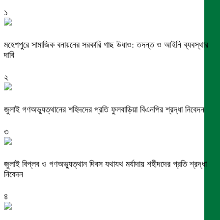
১
মহেশপুরে সামাজিক বনায়নের সরকারি গাছ উধাও: তদন্ত ও আইনি ব্যবস্থার
দাবি
২
জুলাই গণঅভ্যুত্থানের শহিদদের প্রতি ফুলবাড়িয়া বিএনপির শ্রদ্ধা নিবেদন
৩
জুলাই বিপ্লব ও গণঅভ্যুত্থান দিবস যথাযথ মর্যাদায় শহীদদের প্রতি শ্রদ্ধা
নিবেদন
৪