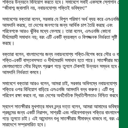
শক্তির উন্নয়নে বিনিয়োগ করতে হবে। সমাবেশে সবাই একসঙ্গে স্লোগান দেন,
“জীবাশ্ম জ্বালানি নয়, নবায়নযোগ্য শক্তিই ভবিষ্যৎ!”
সমাবেশের বক্তারা বলেন, সরকার যে বিপুল পরিমাণ অর্থ ব্যয় করে এলএনজি
আমদানি করছে, তা দেশের জনগণের জন্য আর্থিক চাপ তৈরি করছে এবং
পরিবেশকে আরও ঝুঁকির মধ্যে ফেলছে। তারা বলেন, এলএনজি কোনো
দীর্ঘমেয়াদী সমাধান নয়; বরং এটি একটি ব্যয়বহুল ও বিপজ্জনক নির্ভরতা সৃষ্টি
করছে।
বক্তারা বলেন, বাংলাদেশের জন্য নবায়নযোগ্য শক্তি-বিশেষ করে সৌর ও বায়ু
শক্তি-একটি বাস্তবসম্মত ও দীর্ঘমেয়াদি সমাধান হতে পারে। সাতক্ষীরার মতো
জেলাগুলোতে সৌর বিদ্যুৎ প্রকল্প গড়ে তুললে টেকসই উন্নয়ন সম্ভব হবে এবং
আমদানি নির্ভরতা কমবে।
সমাবেশে বক্তারা আরও বলেন, আমরা চাই, সরকার অবিলম্বে নবায়নযোগ্য
শক্তির ওপর বিনিয়োগ বাড়িয়ে এলএনজি আমদানি বন্ধ করুক। এটি শুধু
পরিবেশ রক্ষা করবে না, বরং দেশের অর্থনৈতিক স্থিতিশীলতাও নিশ্চিত করবে।
স্বদেশ সাতক্ষীরার মুখপাত্র মাধব চন্দ্র দত্ত বলেন, আমরা আমাদের ভবিষ্যৎ
প্রজন্মের জন্য একটি নিরাপদ, সাশ্রয়ী এবং পরিবেশবান্ধব শক্তির বাংলাদেশ
গড়ে তুলতে চাই। এই আন্দোলন শুধু সাতক্ষীরায় সীমাবদ্ধ থাকবে না, বরং এটি
সারাদেশে সম্প্রসারিত হবে।