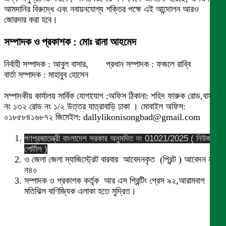
আমদানির বিরুদ্ধে এবং নবায়নযোগ্য শক্তির পক্ষে এই আন্দোলন আরও
জোরদার করা হবে।
সম্পাদক ও প্রকাশক : মোঃ রানা আহমেদ
নির্বাহী সম্পাদক : আবুল বাসার, প্রধান সম্পাদক : ফজলে রাব্বি
বার্তা সম্পাদক : মাহাবুব হোসেন
সম্পাদকীয় কার্যালয় সার্বিক যোগাযোগ :অফিস ঠিকানা: শহিদ ফারুক রোড,বাসা
নং ১৩২ রোড নং ১/২ উত্তর যাত্রাবাড়ি ঢাকা । মোবাইল অফিস:
০১৮৫৮৪১৬৮৭২ জিমেইল: dallylikonisongbad@gmail.com
গণপ্রজাতন্ত্রী বাংলাদেশ সরকার অনুমদিত নং 01021/2025 ( নিউজ
পোর্টাল )
ও জেলা জেলা ম্যাজিস্ট্রেট বারবার আবেদনকৃত (প্রিন্ট ) আবেদন নং
ন৪০
সম্পাদক ও প্রকাশক কর্তৃক আর এস প্রিন্টিং প্রেস ৯২,আরামবাগ
মতিঝিল বাণিজ্যিক এলাকা হতে মুদ্রিত।