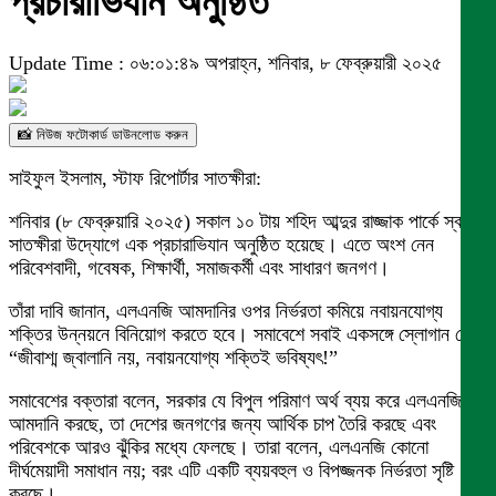
প্রচারাভিযান অনুষ্ঠিত
Update Time : ০৬:০১:৪৯ অপরাহ্ন, শনিবার, ৮ ফেব্রুয়ারী ২০২৫
📸 নিউজ ফটোকার্ড ডাউনলোড করুন
সাইফুল ইসলাম, স্টাফ রিপোর্টার সাতক্ষীরা:
শনিবার (৮ ফেব্রুয়ারি ২০২৫) সকাল ১০ টায় শহিদ আব্দুর রাজ্জাক পার্কে স্বদেশ
সাতক্ষীরা উদ্যোগে এক প্রচারাভিযান অনুষ্ঠিত হয়েছে। এতে অংশ নেন
পরিবেশবাদী, গবেষক, শিক্ষার্থী, সমাজকর্মী এবং সাধারণ জনগণ।
তাঁরা দাবি জানান, এলএনজি আমদানির ওপর নির্ভরতা কমিয়ে নবায়নযোগ্য
শক্তির উন্নয়নে বিনিয়োগ করতে হবে। সমাবেশে সবাই একসঙ্গে স্লোগান দেন,
“জীবাশ্ম জ্বালানি নয়, নবায়নযোগ্য শক্তিই ভবিষ্যৎ!”
সমাবেশের বক্তারা বলেন, সরকার যে বিপুল পরিমাণ অর্থ ব্যয় করে এলএনজি
আমদানি করছে, তা দেশের জনগণের জন্য আর্থিক চাপ তৈরি করছে এবং
পরিবেশকে আরও ঝুঁকির মধ্যে ফেলছে। তারা বলেন, এলএনজি কোনো
দীর্ঘমেয়াদী সমাধান নয়; বরং এটি একটি ব্যয়বহুল ও বিপজ্জনক নির্ভরতা সৃষ্টি
করছে।