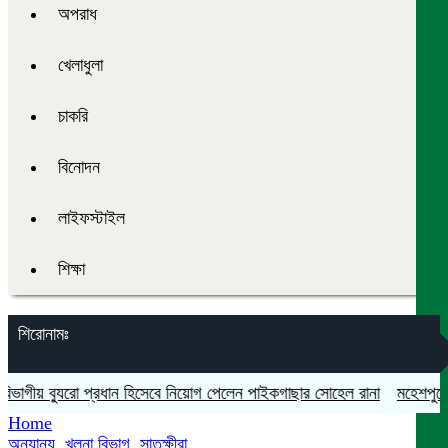
অপরাধ
খেলাধুলা
চাকরি
বিনোদন
লাইফস্টাইল
শিক্ষা
শিরোনামঃ
গীয় ব্যুরো প্রধান হিসেবে নিয়োগ পেলেন পাইকগাছার সোহেল রানা
মহেশপুরে সাম
Home
অন্যান্য
,
খুলনা বিভাগ
,
সাতক্ষীরা