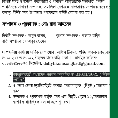
বিশিষ্টি সদর উপজেলা গণফোরাম ও পারভিন আক্তারকে সভাপতি এলিজা
পারভিনকে সাধারণ সম্পাদক, তানজিলা বেগমকে সাংগঠনিক সম্পাদক করে ৪১
তদস্য বিশিষ্ট সদর উপজেলা গণফোরাম কমিটি ঘোষণা করা হয়।
সম্পাদক ও প্রকাশক : মোঃ রানা আহমেদ
নির্বাহী সম্পাদক : আবুল বাসার, প্রধান সম্পাদক : ফজলে রাব্বি
বার্তা সম্পাদক : মাহাবুব হোসেন
সম্পাদকীয় কার্যালয় সার্বিক যোগাযোগ :অফিস ঠিকানা: শহিদ ফারুক রোড,বাসা
নং ১৩২ রোড নং ১/২ উত্তর যাত্রাবাড়ি ঢাকা । মোবাইল অফিস:
০১৮৫৮৪১৬৮৭২ জিমেইল: dallylikonisongbad@gmail.com
গণপ্রজাতন্ত্রী বাংলাদেশ সরকার অনুমদিত নং 01021/2025 ( নিউজ
পোর্টাল )
ও জেলা জেলা ম্যাজিস্ট্রেট বারবার আবেদনকৃত (প্রিন্ট ) আবেদন নং
ন৪০
সম্পাদক ও প্রকাশক কর্তৃক আর এস প্রিন্টিং প্রেস ৯২,আরামবাগ
মতিঝিল বাণিজ্যিক এলাকা হতে মুদ্রিত।