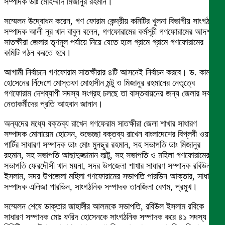
সম্পাদক ডাঃ মোহম্মাদ মিজানুর রহমান।
সম্মেলন উদ্বোধন করেন, গণ ফোরাম কেন্দ্রীয় কমিটির খুলনা বিভাগীয় সাংগঠনিক
সম্পাদক আলী নূর খান বাবুল বলেন, গণফোরামের কর্মসূচী গণফোরামের আদর্শ
সাতক্ষীরা জেলার তৃণমূল পর্যায়ে নিয়ে যেতে হলে গ্রামে গ্রামে গণফোরামের
কমিটি গঠন করতে হবে।
আগামী নির্বাচনে গণফোরাম সাতক্ষীরার ৪টি আসনেই নির্বাচন করবে। ড. কামাল
হোসেনের র্নিদেশে মোস্তফা মোহাসীন মন্টু ও মিজানুর রহমানের নেতৃত্বে
গণফোরাম দেশব্যাপী সদস্য সংগ্রহ চলছে তা বাস্তবায়নের জন্য জেলার সকল
নেতাকর্মীদের প্রতি আহবান জানান।
অন্যদের মধ্যে বক্তব্য রাখেন গণফেরাম সাতক্ষীরা জেলা শাখার সাধারণ
সম্পাদক মোনায়েম হোসেন, শুভেচ্ছা বক্তব্য রাখেন বাংলাদেশের বিপ্লবী ওয়ার্কাস
পার্টির সাধারণ সম্পাদক ডাঃ মোঃ মুনছুর রহমান, সহ সভাপতি ডাঃ মিজানুর
রহমান, সহ সভাপতি আছাদুজ্জামান লাল্টু, সহ সভাপতি ও মহিলা গণফোরামের
সভাপতি ফেরদৌসী খান ময়না, সদর উপজেলা শাখার সাধারণ সম্পাদক রবিউল
ইসলাম, সদর উপজেলা মহিলা গণফোরামের সভাপতি পারভিন আক্তার, সাধারণ
সম্পাদক এলিজা পারভিন, সাংগঠনিক সম্পাদক তানজিলা বেগম, প্রমুখ।
সম্মেলন শেষে ডাক্তার জাহাঙ্গীর আলমকে সভাপতি, রবিউল ইসলাম রবিকে
সাধারণ সম্পাদক মোঃ ফরিদ হোসেনকে সাংগঠনিক সম্পাদক করে ৪১ সদস্য