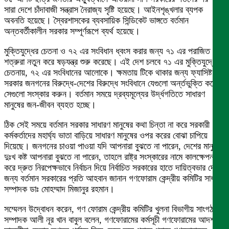
সারা দেশে চাঁদাবাজী সন্ত্রাস নৈরাজ্য সৃষ্টি হয়েছে। আইনশৃঙ্খলার ব্যপক
অবনতি হয়েছে। স্বৈরশাসকের ব্যবসায়িক সিন্ডিকেট ভাঙ্গতে বর্তমান
অন্তবর্তীকালীন সরকার সম্পূর্ণরূপে ব্যর্থ হয়েছে।
মুক্তিযুদ্ধের চেতনা ও ৭২ এর সংবিধান ধ্বংস করার জন্য ৭১ এর পরাজিত
শত্রুরা নতুন করে ষড়যন্ত্র শুরু করেছে। এই দেশ চলবে ৭১ এর মুক্তিযুদ্ধের
চেতনায়, ৭২ এর সংবিধানের আলোকে। ক্ষমতায় টিকে থাকার জন্য ফ্যাসিষ্ট
সরকার জনগনের বিরুদ্ধে-দেশের বিরুদ্ধে সংবিধানে যেগুলো অর্ন্তভুক্তি করেছে
সেগুলো সংস্কার করুন। বর্তমান সময়ে দ্রব্যমূল্যের উর্দ্ধগতিতে সাধারণ
মানুষের জন-জীবন ব্যহত হচ্ছে।
ঠিক সেই সময়ে বর্তমান সরকার সাধারণ মানুষের কথা চিন্তা না করে সরকারী
কর্মকর্তাদের মহার্ঘ্য ভাতা বাড়িয়ে সাধারণ মানুষের ওপর করের বোঝা চাপিয়ে
দিয়েছে। জনগনের চাওয়া পাওয়া যদি আপনারা বুঝতে না পারেন, দেশের মানুষের
দুঃখ কষ্ট আপনারা বুঝতে না পারেন, তাহলে রাষ্ট্র সংস্কারের নামে কালক্ষেপন না
করে দ্রুত নিরপেক্ষভাবে নির্বাচন দিয়ে নির্বাচিত সরকারের হাতে দায়িত্বভার দেয়ার
জন্য বর্তমান সরকারের প্রতি আহবান জানান গণফোরাম কেন্দ্রীয় কমিটির সাধারণ
সম্পাদক ডাঃ মোহম্মাদ মিজানুর রহমান।
সম্মেলন উদ্বোধন করেন, গণ ফোরাম কেন্দ্রীয় কমিটির খুলনা বিভাগীয় সাংগঠনিক
সম্পাদক আলী নূর খান বাবুল বলেন, গণফোরামের কর্মসূচী গণফোরামের আদর্শ