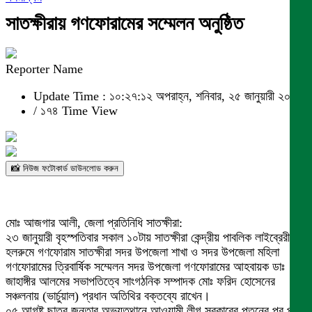
সাতক্ষীরায় গণফোরামের সম্মেলন অনুষ্ঠিত
Reporter Name
Update Time : ১০:২৭:১২ অপরাহ্ন, শনিবার, ২৫ জানুয়ারী ২০২৫
/
১৭৪ Time View
📸 নিউজ ফটোকার্ড ডাউনলোড করুন
মোঃ আজগার আলী, জেলা প্রতিনিধি সাতক্ষীরা:
২৩ জানুয়ারী বৃহস্পতিবার সকাল ১০টায় সাতক্ষীরা কেন্দ্রীয় পাবলিক লাইব্রেরী
হলরুমে গণফোরাম সাতক্ষীরা সদর উপজেলা শাখা ও সদর উপজেলা মহিলা
গণফোরামের ত্রিবার্ষিক সম্মেলন সদর উপজেলা গণফোরামের আহবায়ক ডাঃ
জাহাঙ্গীর আলমের সভাপতিত্বে সাংগঠনিক সম্পাদক মোঃ ফরিদ হোসেনের
সঞ্চলনায় (ভার্চুয়াল) প্রধান অতিথির বক্তব্যে রাখেন।
০৫ আগষ্ট ছাত্র জনতার অভ্যুত্থানে আওয়ামী লীগ সরকারের পতনের পর পরই