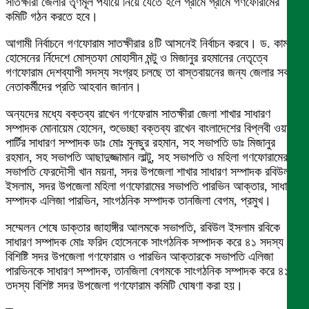
সাতক্ষীরা জেলার তৃণমূল পর্যায়ে নিয়ে যেতে হলে গ্রামে গ্রামে গণফোরামের
কমিটি গঠন করতে হবে।
আগামী নির্বাচনে গণফোরাম সাতক্ষীরার ৪টি আসনেই নির্বাচন করবে। ড. কামাল
হোসেনের র্নিদেশে মোস্তফা মোহাসীন মন্টু ও মিজানুর রহমানের নেতৃত্বে
গণফোরাম দেশব্যাপী সদস্য সংগ্রহ চলছে তা বাস্তবায়নের জন্য জেলার সকল
নেতাকর্মীদের প্রতি আহবান জানান।
অন্যদের মধ্যে বক্তব্য রাখেন গণফেরাম সাতক্ষীরা জেলা শাখার সাধারণ
সম্পাদক মোনায়েম হোসেন, শুভেচ্ছা বক্তব্য রাখেন বাংলাদেশের বিপ্লবী ওয়ার্কাস
পার্টির সাধারণ সম্পাদক ডাঃ মোঃ মুনছুর রহমান, সহ সভাপতি ডাঃ মিজানুর
রহমান, সহ সভাপতি আছাদুজ্জামান লাল্টু, সহ সভাপতি ও মহিলা গণফোরামের
সভাপতি ফেরদৌসী খান ময়না, সদর উপজেলা শাখার সাধারণ সম্পাদক রবিউল
ইসলাম, সদর উপজেলা মহিলা গণফোরামের সভাপতি পারভিন আক্তার, সাধারণ
সম্পাদক এলিজা পারভিন, সাংগঠনিক সম্পাদক তানজিলা বেগম, প্রমুখ।
সম্মেলন শেষে ডাক্তার জাহাঙ্গীর আলমকে সভাপতি, রবিউল ইসলাম রবিকে
সাধারণ সম্পাদক মোঃ ফরিদ হোসেনকে সাংগঠনিক সম্পাদক করে ৪১ সদস্য
বিশিষ্টি সদর উপজেলা গণফোরাম ও পারভিন আক্তারকে সভাপতি এলিজা
পারভিনকে সাধারণ সম্পাদক, তানজিলা বেগমকে সাংগঠনিক সম্পাদক করে ৪১
তদস্য বিশিষ্ট সদর উপজেলা গণফোরাম কমিটি ঘোষণা করা হয়।