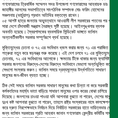
গণফোরামের ত্রিবার্ষিক সম্মেলন সদর উপজেলা গণফোরামের আহবায়ক ডাঃ
জাহাঙ্গীর আলমের সভাপতিত্বে সাংগঠনিক সম্পাদক মোঃ ফরিদ হোসেনের
সঞ্চলনায় (ভার্চুয়াল) প্রধান অতিথির বক্তব্যে রাখেন।
০৫ আগষ্ট ছাত্র জনতার অভ্যুত্থানে আওয়ামী লীগ সরকারের পতনের পর পরই
সারা দেশে চাঁদাবাজী সন্ত্রাস নৈরাজ্য সৃষ্টি হয়েছে। আইনশৃঙ্খলার ব্যপক
অবনতি হয়েছে। স্বৈরশাসকের ব্যবসায়িক সিন্ডিকেট ভাঙ্গতে বর্তমান
অন্তবর্তীকালীন সরকার সম্পূর্ণরূপে ব্যর্থ হয়েছে।
মুক্তিযুদ্ধের চেতনা ও ৭২ এর সংবিধান ধ্বংস করার জন্য ৭১ এর পরাজিত
শত্রুরা নতুন করে ষড়যন্ত্র শুরু করেছে। এই দেশ চলবে ৭১ এর মুক্তিযুদ্ধের
চেতনায়, ৭২ এর সংবিধানের আলোকে। ক্ষমতায় টিকে থাকার জন্য ফ্যাসিষ্ট
সরকার জনগনের বিরুদ্ধে-দেশের বিরুদ্ধে সংবিধানে যেগুলো অর্ন্তভুক্তি করেছে
সেগুলো সংস্কার করুন। বর্তমান সময়ে দ্রব্যমূল্যের উর্দ্ধগতিতে সাধারণ
মানুষের জন-জীবন ব্যহত হচ্ছে।
ঠিক সেই সময়ে বর্তমান সরকার সাধারণ মানুষের কথা চিন্তা না করে সরকারী
কর্মকর্তাদের মহার্ঘ্য ভাতা বাড়িয়ে সাধারণ মানুষের ওপর করের বোঝা চাপিয়ে
দিয়েছে। জনগনের চাওয়া পাওয়া যদি আপনারা বুঝতে না পারেন, দেশের মানুষের
দুঃখ কষ্ট আপনারা বুঝতে না পারেন, তাহলে রাষ্ট্র সংস্কারের নামে কালক্ষেপন না
করে দ্রুত নিরপেক্ষভাবে নির্বাচন দিয়ে নির্বাচিত সরকারের হাতে দায়িত্বভার দেয়ার
জন্য বর্তমান সরকারের প্রতি আহবান জানান গণফোরাম কেন্দ্রীয় কমিটির সাধারণ