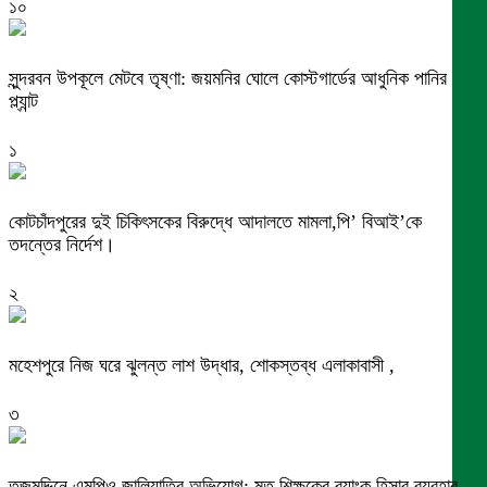
১০
সুন্দরবন উপকূলে মেটবে তৃষ্ণা: জয়মনির ঘোলে কোস্টগার্ডের আধুনিক পানির
প্ল্যান্ট
১
কোটচাঁদপুরের দুই চিকিৎসকের বিরুদ্ধে আদালতে মামলা,পি’ বিআই’কে
তদন্তের নির্দেশ।
২
মহেশপুরে নিজ ঘরে ঝুলন্ত লাশ উদ্ধার, শোকস্তব্ধ এলাকাবাসী ,
৩
তজুমদ্দিনে এমপিও জালিয়াতির অভিযোগ: মৃত শিক্ষকের ব্যাংক হিসাব ব্যবহার