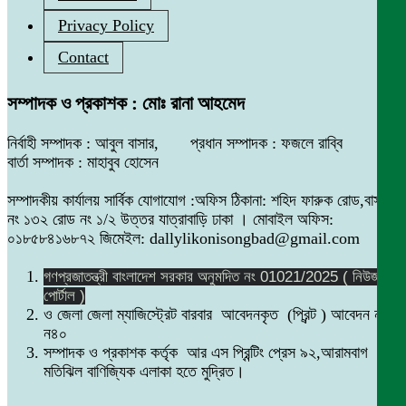
Privacy Policy
Contact
সম্পাদক ও প্রকাশক : মোঃ রানা আহমেদ
নির্বাহী সম্পাদক : আবুল বাসার, প্রধান সম্পাদক : ফজলে রাব্বি
বার্তা সম্পাদক : মাহাবুব হোসেন
সম্পাদকীয় কার্যালয় সার্বিক যোগাযোগ :অফিস ঠিকানা: শহিদ ফারুক রোড,বাসা
নং ১৩২ রোড নং ১/২ উত্তর যাত্রাবাড়ি ঢাকা । মোবাইল অফিস:
০১৮৫৮৪১৬৮৭২ জিমেইল: dallylikonisongbad@gmail.com
গণপ্রজাতন্ত্রী বাংলাদেশ সরকার অনুমদিত নং 01021/2025 ( নিউজ
পোর্টাল )
ও জেলা জেলা ম্যাজিস্ট্রেট বারবার আবেদনকৃত (প্রিন্ট ) আবেদন নং
ন৪০
সম্পাদক ও প্রকাশক কর্তৃক আর এস প্রিন্টিং প্রেস ৯২,আরামবাগ
মতিঝিল বাণিজ্যিক এলাকা হতে মুদ্রিত।