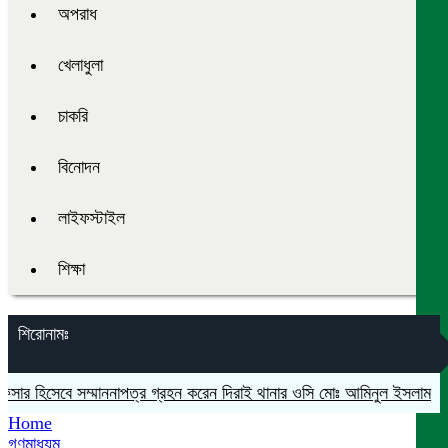
অপরাধ
খেলাধুলা
চাকরি
বিনোদন
লাইফস্টাইল
শিক্ষা
শিরোনামঃ
সার হিসেবে সম্মাননাপত্র গ্রহন করেন দিরাই থানার ওসি মোঃ আমিনুল ইসলাম
মদনে
Home
গণমাধ্যম