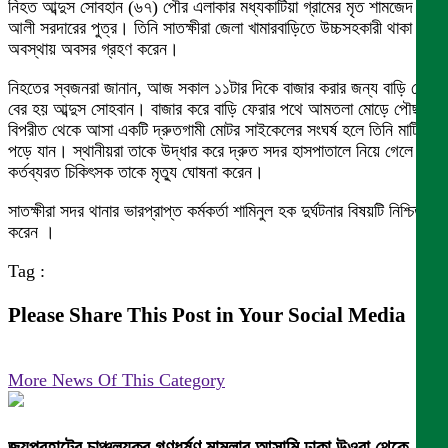
নিহত আব্দুস সোবহান (৬৭) পৌর এলাকার মধ্যকাটিয়া গ্রামের মৃত শামজেদ
আলী সরদারের পুত্র। তিনি সাতক্ষীরা জেলা খামারবাড়িতে উচ্চসহকারী থাকা
অবস্থায় অবসর গ্রহণ করেন।
নিহতের স্বজনরা জানান, আজ সকাল ১১টার দিকে বাজার করার জন্য বাড়ি থেকে
বের হয় আব্দুস সোহবান। বাজার করে বাড়ি ফেরার পথে আমতলা মোড়ে পৌছালে
বিপরীত থেকে আসা একটি দ্রুতগামী মোটর সাইকেলের সংঘর্ষ হলে তিনি মাটিতে
পড়ে যান। স্থানীয়রা তাকে উদ্ধার করে দ্রুত সদর হাসপাতালে নিয়ে গেলে
কর্তব্যরত চিকিৎসক তাকে মৃত্যু ঘোষনা করেন।
সাতক্ষীরা সদর থানার ভারপ্রাপ্ত কর্মকর্তা শামিনুল হক দুর্ঘটনার বিষয়টি নিশ্চিত
করেন ।
Tag :
Please Share This Post in Your Social Media
More News Of This Category
জয়পুরহাটের চাঞ্চল্যকর গণধর্ষণ মামলার আসামি ঢাকা উওরা থেকে