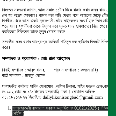
নিহতের স্বজনরা জানান, আজ সকাল ১১টার দিকে বাজার করার জন্য বাড়ি থেকে
বের হয় আব্দুস সোহবান। বাজার করে বাড়ি ফেরার পথে আমতলা মোড়ে পৌছালে
বিপরীত থেকে আসা একটি দ্রুতগামী মোটর সাইকেলের সংঘর্ষ হলে তিনি মাটিতে
পড়ে যান। স্থানীয়রা তাকে উদ্ধার করে দ্রুত সদর হাসপাতালে নিয়ে গেলে
কর্তব্যরত চিকিৎসক তাকে মৃত্যু ঘোষনা করেন।
সাতক্ষীরা সদর থানার ভারপ্রাপ্ত কর্মকর্তা শামিনুল হক দুর্ঘটনার বিষয়টি নিশ্চিত
করেন ।
সম্পাদক ও প্রকাশক : মোঃ রানা আহমেদ
নির্বাহী সম্পাদক : আবুল বাসার, প্রধান সম্পাদক : ফজলে রাব্বি
বার্তা সম্পাদক : মাহাবুব হোসেন
সম্পাদকীয় কার্যালয় সার্বিক যোগাযোগ :অফিস ঠিকানা: শহিদ ফারুক রোড,বাসা
নং ১৩২ রোড নং ১/২ উত্তর যাত্রাবাড়ি ঢাকা । মোবাইল অফিস:
০১৮৫৮৪১৬৮৭২ জিমেইল: dallylikonisongbad@gmail.com
গণপ্রজাতন্ত্রী বাংলাদেশ সরকার অনুমদিত নং 01021/2025 ( নিউজ
পোর্টাল )