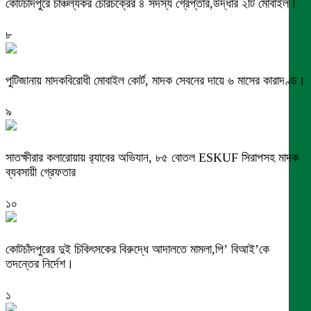
কোটচাঁদপুরে চাঞ্চল্যকর চোরচক্রের ৪ সদস্য গ্রেপ্তার,উদ্ধার ২টি মোবাইল।
৮
পুটিজানায় মাদকবিরোধী মোবাইল কোর্ট, মাদক সেবনের দায়ে ৬ মাসের কারাদণ্ড।
৯
সাতক্ষীরার কলারোয়ায় র‍্যাবের অভিযান, ৮৫ বোতল ESKUF সিরাপসহ মাদক
ব্যবসায়ী গ্রেফতার
১০
কোটচাঁদপুরের দুই চিকিৎসকের বিরুদ্ধে আদালতে মামলা,পি’ বিআই’কে
তদন্তের নির্দেশ।
১