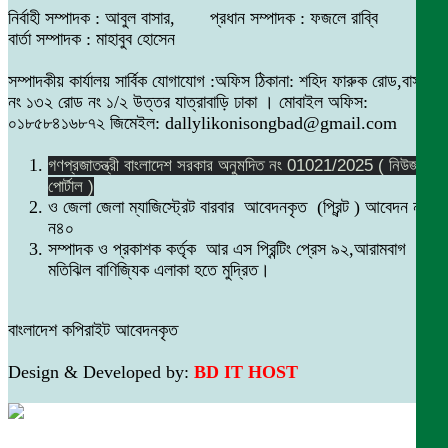
নির্বাহী সম্পাদক : আবুল বাসার, প্রধান সম্পাদক : ফজলে রাব্বি
বার্তা সম্পাদক : মাহাবুব হোসেন
সম্পাদকীয় কার্যালয় সার্বিক যোগাযোগ :অফিস ঠিকানা: শহিদ ফারুক রোড,বাসা
নং ১৩২ রোড নং ১/২ উত্তর যাত্রাবাড়ি ঢাকা । মোবাইল অফিস:
০১৮৫৮৪১৬৮৭২ জিমেইল: dallylikonisongbad@gmail.com
গণপ্রজাতন্ত্রী বাংলাদেশ সরকার অনুমদিত নং 01021/2025 ( নিউজ
পোর্টাল )
ও জেলা জেলা ম্যাজিস্ট্রেট বারবার আবেদনকৃত (প্রিন্ট ) আবেদন নং
ন৪০
সম্পাদক ও প্রকাশক কর্তৃক আর এস প্রিন্টিং প্রেস ৯২,আরামবাগ
মতিঝিল বাণিজ্যিক এলাকা হতে মুদ্রিত।
বাংলাদেশ কপিরাইট আবেদনকৃত
Design & Developed by:
BD IT HOST