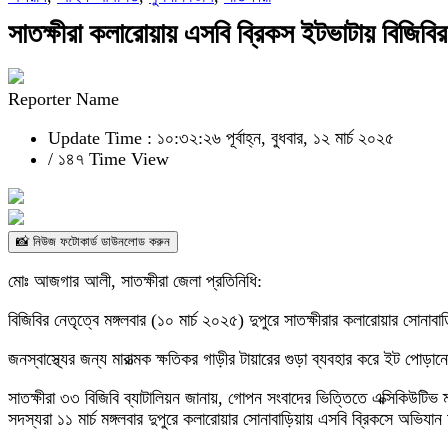
সাতক্ষীরা কলারোয়ায় এসবি ব্রিকস ইটভাটায় বিজিবির
Reporter Name
Update Time : ১০:৩২:২৬ পূর্বাহ্ন, বুধবার, ১২ মার্চ ২০২৫
/
১৪৭ Time View
📸 নিউজ ফটোকার্ড ডাউনলোড করুন
মোঃ আজগার আলী, সাতক্ষীরা জেলা প্রতিনিধি:
বিজিবির নেতৃত্বে মঙ্গলবার (১০ মার্চ ২০২৫) দুপুরে সাতক্ষীরার কলারোয়ার সো
জনস্বাস্থ্যের জন্য মারাত্মক ক্ষতিকর গাড়ীর টায়ারের গুড়া ব্যবহার করে ইট প
সাতক্ষীরা ৩৩ বিজিবি ব্যাটালিয়ন জানায়, গোপন সংবাদের ভিত্তিতে এক্সিকিউটিভ
সদস্যরা ১১ মার্চ মঙ্গলবার দুপুরে কলারোয়ার সোনাবাড়িয়ায় এসবি ব্রিকসে অভিযান