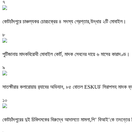
৭
কোটচাঁদপুরে চাঞ্চল্যকর চোরচক্রের ৪ সদস্য গ্রেপ্তার,উদ্ধার ২টি মোবাইল।
৮
পুটিজানায় মাদকবিরোধী মোবাইল কোর্ট, মাদক সেবনের দায়ে ৬ মাসের কারাদণ্ড।
৯
সাতক্ষীরার কলারোয়ায় র‍্যাবের অভিযান, ৮৫ বোতল ESKUF সিরাপসহ মাদক ব্য
১০
কোটচাঁদপুরের দুই চিকিৎসকের বিরুদ্ধে আদালতে মামলা,পি’ বিআই’কে তদন্তের ন