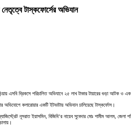
 নেতৃত্বে টাস্কফোর্সের অভিযান
নাবাড়িয়ায় এসবি ব্রিকসে পরিচালিত অভিযানে ২৫ লাখ টাকার টায়ারের গুড়া আটক ও এ
োড়ানোর অভিযোগে কলারোয়ার একটি ইটভাটায় অভিযান চালিয়েছে টাস্কর্ফোস।
 ম্যাজিস্ট্রেট নূসরাত ইয়াসমিন, বিজিবি’র নায়েব সুবেদার মোঃ শামীম আলম, জেল
 চালায়।