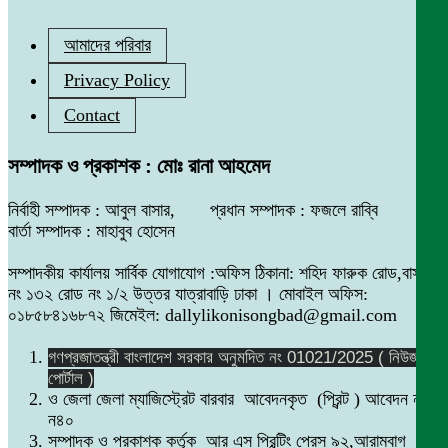
আমাদের পরিবার
Privacy Policy
Contact
সম্পাদক ও প্রকাশক : মোঃ রানা আহমেদ
নির্বাহী সম্পাদক : আবুল বাসার, প্রধান সম্পাদক : ফজলে রাব্বি
বার্তা সম্পাদক : মাহাবুব হোসেন
সম্পাদকীয় কার্যালয় সার্বিক যোগাযোগ :অফিস ঠিকানা: শহিদ ফারুক রোড,বাসা
নং ১৩২ রোড নং ১/২ উত্তর যাত্রাবাড়ি ঢাকা । মোবাইল অফিস:
০১৮৫৮৪১৬৮৭২ জিমেইল: dallylikonisongbad@gmail.com
গণপ্রজাতন্ত্রী বাংলাদেশ সরকার অনুমদিত নং 01021/2025 ( নিউজ
পোর্টাল )
ও জেলা জেলা ম্যাজিস্ট্রেট বারবার আবেদনকৃত (প্রিন্ট ) আবেদন নং
ন৪০
সম্পাদক ও প্রকাশক কর্তৃক আর এস প্রিন্টিং প্রেস ৯২,আরামবাগ