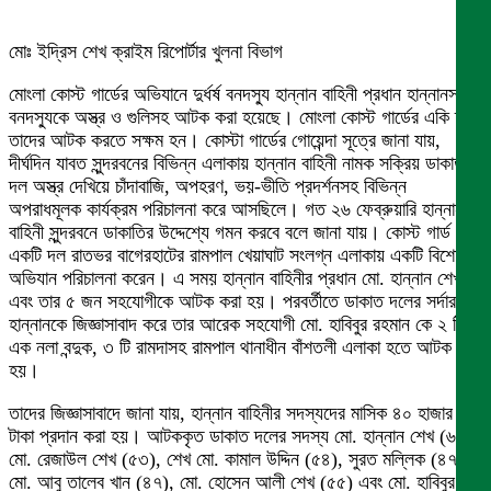
মোঃ ইদ্রিস শেখ ক্রাইম রিপোর্টার খুলনা বিভাগ
মোংলা কোস্ট গার্ডের অভিযানে দুর্ধর্ষ বনদস্যু হান্নান বাহিনী প্রধান হান্নানসহ ৭
বনদস্যুকে অস্ত্র ও গুলিসহ আটক করা হয়েছে। মোংলা কোস্ট গার্ডের একি দল
তাদের আটক করতে সক্ষম হন। কোস্টা গার্ডের গোয়েন্দা সূত্রে জানা যায়,
দীর্ঘদিন যাবত সুন্দরবনের বিভিন্ন এলাকায় হান্নান বাহিনী নামক সক্রিয় ডাকাত
দল অস্ত্র দেখিয়ে চাঁদাবাজি, অপহরণ, ভয়-ভীতি প্রদর্শনসহ বিভিন্ন
অপরাধমূলক কার্যক্রম পরিচালনা করে আসছিলে। গত ২৬ ফেব্রুয়ারি হান্নান
বাহিনী সুন্দরবনে ডাকাতির উদ্দেশ্যে গমন করবে বলে জানা যায়। কোস্ট গার্ড
একটি দল রাতভর বাগেরহাটের রামপাল খেয়াঘাট সংলগ্ন এলাকায় একটি বিশেষ
অভিযান পরিচালনা করেন। এ সময় হান্নান বাহিনীর প্রধান মো. হান্নান শেখ
এবং তার ৫ জন সহযোগীকে আটক করা হয়। পরবর্তীতে ডাকাত দলের সর্দার
হান্নানকে জিজ্ঞাসাবাদ করে তার আরেক সহযোগী মো. হাবিবুর রহমান কে ২ টি
এক নলা বন্দুক, ৩ টি রামদাসহ রামপাল থানাধীন বাঁশতলী এলাকা হতে আটক করা
হয়।
তাদের জিজ্ঞাসাবাদে জানা যায়, হান্নান বাহিনীর সদস্যদের মাসিক ৪০ হাজার
টাকা প্রদান করা হয়। আটককৃত ডাকাত দলের সদস্য মো. হান্নান শেখ (৬৫),
মো. রেজাউল শেখ (৫৩), শেখ মো. কামাল উদ্দিন (৫৪), সুরত মল্লিক (৪৭),
মো. আবু তালেব খান (৪৭), মো. হোসেন আলী শেখ (৫৫) এবং মো. হাবিবুর