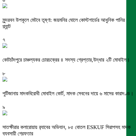
সুন্দরবন উপকূলে মেটবে তৃষ্ণা: জয়মনির ঘোলে কোস্টগার্ডের আধুনিক পানির
প্ল্যান্ট
৭
কোটচাঁদপুরে চাঞ্চল্যকর চোরচক্রের ৪ সদস্য গ্রেপ্তার,উদ্ধার ২টি মোবাইল।
৮
পুটিজানায় মাদকবিরোধী মোবাইল কোর্ট, মাদক সেবনের দায়ে ৬ মাসের কারাদণ্ড।
৯
সাতক্ষীরার কলারোয়ায় র‍্যাবের অভিযান, ৮৫ বোতল ESKUF সিরাপসহ মাদক
ব্যবসায়ী গ্রেফতার