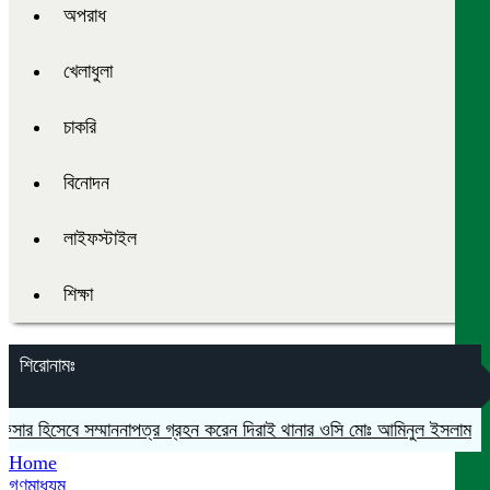
অপরাধ
খেলাধুলা
চাকরি
বিনোদন
লাইফস্টাইল
শিক্ষা
শিরোনামঃ
সার হিসেবে সম্মাননাপত্র গ্রহন করেন দিরাই থানার ওসি মোঃ আমিনুল ইসলাম
মদনে
Home
গণমাধ্যম