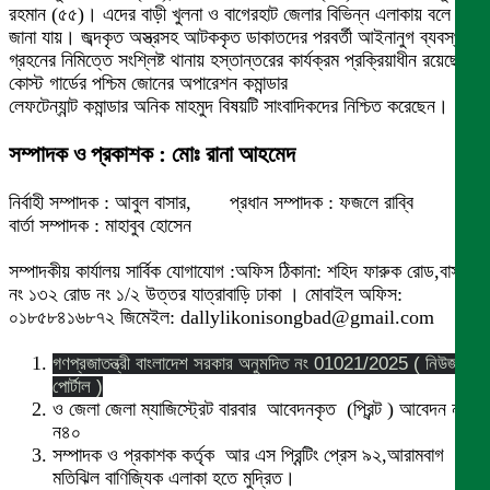
রহমান (৫৫)। এদের বাড়ী খুলনা ও বাগেরহাট জেলার বিভিন্ন এলাকায় বলে
জানা যায়। জব্দকৃত অস্ত্রসহ আটককৃত ডাকাতদের পরবর্তী আইনানুগ ব্যবস্থা
গ্রহনের নিমিত্তে সংশ্লিষ্ট থানায় হস্তান্তরের কার্যক্রম প্রক্রিয়াধীন রয়েছে।
কোস্ট গার্ডের পশ্চিম জোনের অপারেশন কমান্ডার
লেফটেন্যান্ট কমান্ডার অনিক মাহমুদ বিষয়টি সাংবাদিকদের নিশ্চিত করেছেন।
সম্পাদক ও প্রকাশক : মোঃ রানা আহমেদ
নির্বাহী সম্পাদক : আবুল বাসার, প্রধান সম্পাদক : ফজলে রাব্বি
বার্তা সম্পাদক : মাহাবুব হোসেন
সম্পাদকীয় কার্যালয় সার্বিক যোগাযোগ :অফিস ঠিকানা: শহিদ ফারুক রোড,বাসা
নং ১৩২ রোড নং ১/২ উত্তর যাত্রাবাড়ি ঢাকা । মোবাইল অফিস:
০১৮৫৮৪১৬৮৭২ জিমেইল: dallylikonisongbad@gmail.com
গণপ্রজাতন্ত্রী বাংলাদেশ সরকার অনুমদিত নং 01021/2025 ( নিউজ
পোর্টাল )
ও জেলা জেলা ম্যাজিস্ট্রেট বারবার আবেদনকৃত (প্রিন্ট ) আবেদন নং
ন৪০
সম্পাদক ও প্রকাশক কর্তৃক আর এস প্রিন্টিং প্রেস ৯২,আরামবাগ
মতিঝিল বাণিজ্যিক এলাকা হতে মুদ্রিত।