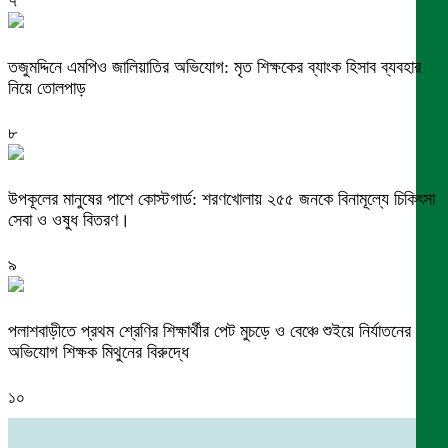
৭
তজুমদ্দিনে এমপিও জালিয়াতির অভিযোগ: মৃত শিক্ষকের ব্যাংক হিসাব ব্যবহার
নিয়ে তোলপাড়
৮
উপকূলের মানুষের পাশে কোস্টগার্ড: শরণখোলায় ২৫৫ জনকে বিনামূল্যে চিকিৎসা
সেবা ও ওষুধ বিতরণ।
৯
পলাশবাড়ীতে প্রথম শ্রেণির শিক্ষার্থীর পেট মুচড়ে ও বেঞ্চে শুইয়ে নির্যাতনের
অভিযোগ শিক্ষক মিথুনের বিরুদ্ধে
১০