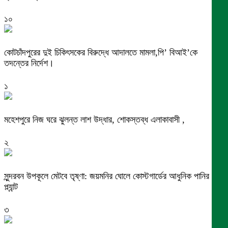
১০
কোটচাঁদপুরের দুই চিকিৎসকের বিরুদ্ধে আদালতে মামলা,পি’ বিআই’কে
তদন্তের নির্দেশ।
১
মহেশপুরে নিজ ঘরে ঝুলন্ত লাশ উদ্ধার, শোকস্তব্ধ এলাকাবাসী ,
২
সুন্দরবন উপকূলে মেটবে তৃষ্ণা: জয়মনির ঘোলে কোস্টগার্ডের আধুনিক পানির
প্ল্যান্ট
৩