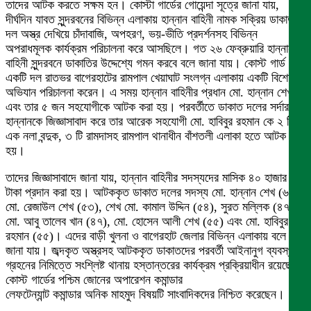
তাদের আটক করতে সক্ষম হন। কোস্টা গার্ডের গোয়েন্দা সূত্রে জানা যায়,
দীর্ঘদিন যাবত সুন্দরবনের বিভিন্ন এলাকায় হান্নান বাহিনী নামক সক্রিয় ডাকাত
দল অস্ত্র দেখিয়ে চাঁদাবাজি, অপহরণ, ভয়-ভীতি প্রদর্শনসহ বিভিন্ন
অপরাধমূলক কার্যক্রম পরিচালনা করে আসছিলে। গত ২৬ ফেব্রুয়ারি হান্নান
বাহিনী সুন্দরবনে ডাকাতির উদ্দেশ্যে গমন করবে বলে জানা যায়। কোস্ট গার্ড
একটি দল রাতভর বাগেরহাটের রামপাল খেয়াঘাট সংলগ্ন এলাকায় একটি বিশেষ
অভিযান পরিচালনা করেন। এ সময় হান্নান বাহিনীর প্রধান মো. হান্নান শেখ
এবং তার ৫ জন সহযোগীকে আটক করা হয়। পরবর্তীতে ডাকাত দলের সর্দার
হান্নানকে জিজ্ঞাসাবাদ করে তার আরেক সহযোগী মো. হাবিবুর রহমান কে ২ টি
এক নলা বন্দুক, ৩ টি রামদাসহ রামপাল থানাধীন বাঁশতলী এলাকা হতে আটক করা
হয়।
তাদের জিজ্ঞাসাবাদে জানা যায়, হান্নান বাহিনীর সদস্যদের মাসিক ৪০ হাজার
টাকা প্রদান করা হয়। আটককৃত ডাকাত দলের সদস্য মো. হান্নান শেখ (৬৫),
মো. রেজাউল শেখ (৫৩), শেখ মো. কামাল উদ্দিন (৫৪), সুরত মল্লিক (৪৭),
মো. আবু তালেব খান (৪৭), মো. হোসেন আলী শেখ (৫৫) এবং মো. হাবিবুর
রহমান (৫৫)। এদের বাড়ী খুলনা ও বাগেরহাট জেলার বিভিন্ন এলাকায় বলে
জানা যায়। জব্দকৃত অস্ত্রসহ আটককৃত ডাকাতদের পরবর্তী আইনানুগ ব্যবস্থা
গ্রহনের নিমিত্তে সংশ্লিষ্ট থানায় হস্তান্তরের কার্যক্রম প্রক্রিয়াধীন রয়েছে।
কোস্ট গার্ডের পশ্চিম জোনের অপারেশন কমান্ডার
লেফটেন্যান্ট কমান্ডার অনিক মাহমুদ বিষয়টি সাংবাদিকদের নিশ্চিত করেছেন।