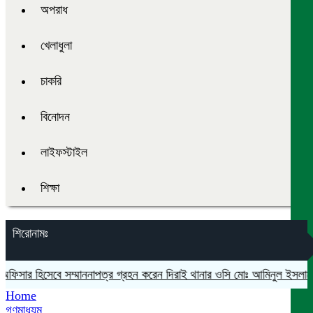
অপরাধ
খেলাধুলা
চাকরি
বিনোদন
লাইফস্টাইল
শিক্ষা
শিরোনামঃ
অফিসার হিসেবে সম্মাননাপত্র গ্রহন করেন দিরাই থানার ওসি মোঃ আমিনুল ইসলাম
ম
Home
গণমাধ্যম