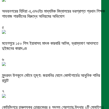
অভয়নগরের হিদিয়া এ,এনএইচ মাধ্যমিক বিদ্যালয়ের ভরপ্রাপ্ত প্রধান শিক্ষক
শাহনাজ পারভীনের বিরুদ্ধে অনিয়মের অভিযোগ
৫
মহেশপুরে ১৫০ পিস ইয়াবাসহ মাদক কারবারি আটক, ভ্রাম্যমাণ আদালতে
দুইজনের কারাদণ্ড
৬
সুন্দরবন উপকূলে মেটবে তৃষ্ণা: জয়মনির ঘোলে কোস্টগার্ডের আধুনিক পানির
প্ল্যান্ট
৭
কোটচাঁদপুরে চাঞ্চল্যকর চোরচক্রের ৪ সদস্য গ্রেপ্তার,উদ্ধার ২টি মোবাইল।