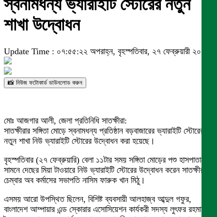
স্বনামধন্য ভ্যারাইটি স্টোরের নতুন
শাখা উদ্বোধন
Update Time : ০৭:৫৫:২২ অপরাহ্ন, বৃহস্পতিবার, ২৭ ফেব্রুয়ারী ২০২৫
📸 নিউজ ফটোকার্ড ডাউনলোড করুন
মোঃ আজগার আলী, জেলা প্রতিনিধি সাতক্ষীরা:
সাতক্ষীরার সঙ্গিতা মোড়ে স্বনামধন্য প্রতিষ্ঠান বড়বাজারের ভ্যারাইটি স্টোরের
নতুন শাখা নিউ ভ্যারাইটি স্টোরের উদ্বোধন করা হয়েছে।
বৃহস্পতিবার (২৭ ফেব্রুয়ারি) বেলা ১১টার সময় সঙ্গিতা মোড়ের পশু হাসপাতালের
সামনে দেছের মিয়া টাওয়ারে নিউ ভ্যারাইটি স্টোরের উদ্বোধন করেন সাতক্ষীরা
চেম্বার অব কর্মাসের সভাপতি নাসিম ফারুক খান মিঠু।
এসময় আরো উপস্থিত ছিলেন, বিশিষ্ট ব্যবসায়ী আলহাজ্ব আব্দুল গফুর,
বাংলাদেশ আম্পায়ার এন্ড স্কোরার এসোসিয়েশন কার্যকরী সদস্য লুৎফর রহমান