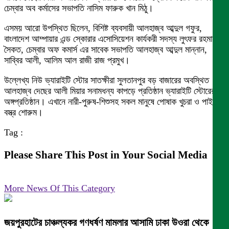
চেম্বার অব কর্মাসের সভাপতি নাসিম ফারুক খান মিঠু।
এসময় আরো উপস্থিত ছিলেন, বিশিষ্ট ব্যবসায়ী আলহাজ্ব আব্দুল গফুর,
বাংলাদেশ আম্পায়ার এন্ড স্কোরার এসোসিয়েশন কার্যকরী সদস্য লুৎফর রহমান
সৈকত, চেম্বার অফ কমার্স এর সাবেক সভাপতি আলহাজ্ব আব্দুল মান্নান,
সাব্বির আলী, আলিম আল রাজী রাজ প্রমুখ।
উল্লেখ্য নিউ ভ্যারাইটি স্টোর সাতক্ষীরা সুলতানপুর বড় বাজারের অবস্থিত
আলহাজ্ব দেছের আলী মিয়ার সনামধন্য কাপড়ে প্রতিষ্ঠান ভ্যারাইটি স্টোরের
অঙ্গপ্রতিষ্ঠান। এখানে নারী-পুরুষ-শিশুসহ সকল মানুষে পোষাক খুচরা ও পাইকারী
বস্ত্র শোরুম।
Tag :
Please Share This Post in Your Social Media
More News Of This Category
জয়পুরহাটের চাঞ্চল্যকর গণধর্ষণ মামলার আসামি ঢাকা উওরা থেকে