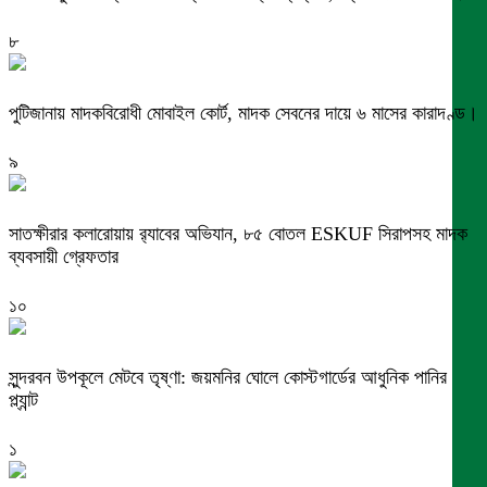
৮
পুটিজানায় মাদকবিরোধী মোবাইল কোর্ট, মাদক সেবনের দায়ে ৬ মাসের কারাদণ্ড।
৯
সাতক্ষীরার কলারোয়ায় র‍্যাবের অভিযান, ৮৫ বোতল ESKUF সিরাপসহ মাদক
ব্যবসায়ী গ্রেফতার
১০
সুন্দরবন উপকূলে মেটবে তৃষ্ণা: জয়মনির ঘোলে কোস্টগার্ডের আধুনিক পানির
প্ল্যান্ট
১