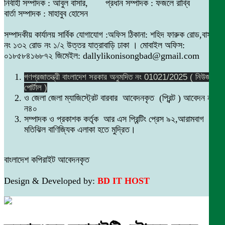
নির্বাহী সম্পাদক : আবুল বাসার, প্রধান সম্পাদক : ফজলে রাব্বি
বার্তা সম্পাদক : মাহাবুব হোসেন
সম্পাদকীয় কার্যালয় সার্বিক যোগাযোগ :অফিস ঠিকানা: শহিদ ফারুক রোড,বাসা
নং ১৩২ রোড নং ১/২ উত্তর যাত্রাবাড়ি ঢাকা । মোবাইল অফিস:
০১৮৫৮৪১৬৮৭২ জিমেইল: dallylikonisongbad@gmail.com
গণপ্রজাতন্ত্রী বাংলাদেশ সরকার অনুমদিত নং 01021/2025 ( নিউজ
পোর্টাল )
ও জেলা জেলা ম্যাজিস্ট্রেট বারবার আবেদনকৃত (প্রিন্ট ) আবেদন নং
ন৪০
সম্পাদক ও প্রকাশক কর্তৃক আর এস প্রিন্টিং প্রেস ৯২,আরামবাগ
মতিঝিল বাণিজ্যিক এলাকা হতে মুদ্রিত।
বাংলাদেশ কপিরাইট আবেদনকৃত
Design & Developed by:
BD IT HOST