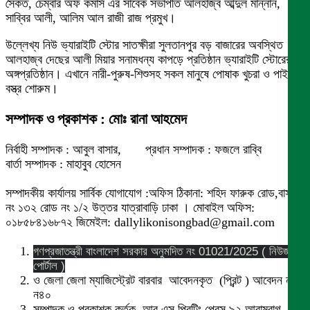
সৈকত, চেম্বার অফ কমার্স এর সাবেক সভাপতি আলহাজ্ব আব্দুল মান্নান,
সাব্বির আলী, আলিম আল রাজী রাজ প্রমুখ।
উল্লেখ্য নিউ ভ্যারাইটি স্টোর সাতক্ষীরা সুলতানপুর বড় বাজারের অবস্থিত
আলহাজ্ব দেছের আলী মিয়ার সনামধন্য কাপড়ে প্রতিষ্ঠান ভ্যারাইটি স্টোরের
অঙ্গপ্রতিষ্ঠান। এখানে নারী-পুরুষ-শিশুসহ সকল মানুষে পোষাক খুচরা ও পাইকারী
বস্ত্র শোরুম।
সম্পাদক ও প্রকাশক : মোঃ রানা আহমেদ
নির্বাহী সম্পাদক : আবুল বাসার, প্রধান সম্পাদক : ফজলে রাব্বি
বার্তা সম্পাদক : মাহাবুব হোসেন
সম্পাদকীয় কার্যালয় সার্বিক যোগাযোগ :অফিস ঠিকানা: শহিদ ফারুক রোড,বাসা
নং ১৩২ রোড নং ১/২ উত্তর যাত্রাবাড়ি ঢাকা । মোবাইল অফিস:
০১৮৫৮৪১৬৮৭২ জিমেইল: dallylikonisongbad@gmail.com
গণপ্রজাতন্ত্রী বাংলাদেশ সরকার অনুমদিত নং 01021/2025 ( নিউজ
পোর্টাল )
ও জেলা জেলা ম্যাজিস্ট্রেট বারবার আবেদনকৃত (প্রিন্ট ) আবেদন নং
ন৪০
সম্পাদক ও প্রকাশক কর্তৃক আর এস প্রিন্টিং প্রেস ৯২,আরামবাগ