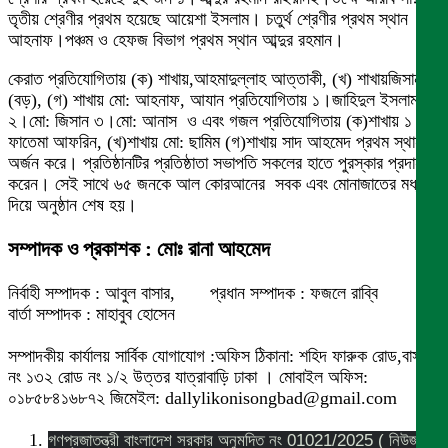
তৃতীয় শ্রেণীর প্রথম হয়েছে আয়েশা ইসলাম। চতুর্থ শ্রেণীর প্রথম স্থান
আহনাফ।পঞ্চম ও হেফজ বিভাগ প্রথম স্থান আব্দুর রহমান।
কেরাত প্রতিযোগিতায় (ক) শাখায়,আহমাদুল্লাহ আত্তাকী, (খ) শাখায়জিসান
(বড়), (গ) শাখায় মো: আহনাফ, আযান প্রতিযোগিতায় ১।জাহিদুল ইসলাম
২।মো: জিসান ৩।মো: আনাস ও এবং গজল প্রতিযোগিতায় (ক)শাখায় ১।
ফাতেমা আফরিন, (খ)শাখায় মো: ছামিম (গ)শাখায় সাদ আহমেদ প্রথম স্থান
অর্জন করে। প্রতিষ্ঠানটির প্রতিষ্ঠাতা সভাপতি সকলের হাতে পুরস্কার প্রদান
করেন। সেই সাথে ৬৫ জনকে আল কোরআনের সবক এবং মোনাজাতের মধ্য
দিয়ে অনুষ্ঠান শেষ হয়।
সম্পাদক ও প্রকাশক : মোঃ রানা আহমেদ
নির্বাহী সম্পাদক : আবুল বাসার, প্রধান সম্পাদক : ফজলে রাব্বি
বার্তা সম্পাদক : মাহাবুব হোসেন
সম্পাদকীয় কার্যালয় সার্বিক যোগাযোগ :অফিস ঠিকানা: শহিদ ফারুক রোড,বাসা
নং ১৩২ রোড নং ১/২ উত্তর যাত্রাবাড়ি ঢাকা । মোবাইল অফিস:
০১৮৫৮৪১৬৮৭২ জিমেইল: dallylikonisongbad@gmail.com
গণপ্রজাতন্ত্রী বাংলাদেশ সরকার অনুমদিত নং 01021/2025 ( নিউজ