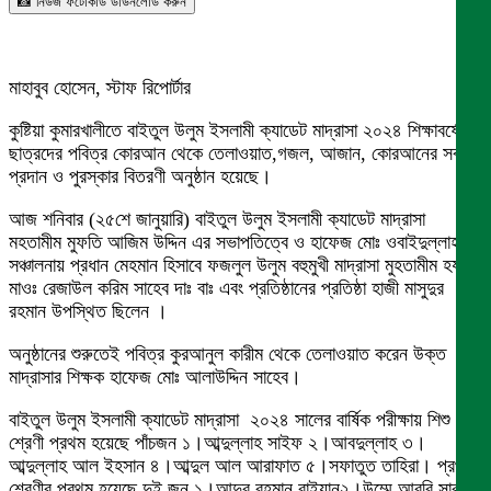
📸 নিউজ ফটোকার্ড ডাউনলোড করুন
মাহাবুব হোসেন, স্টাফ রিপোর্টার
কুষ্টিয়া কুমারখালীতে বাইতুল উলুম ইসলামী ক্যাডেট মাদ্রাসা ২০২৪ শিক্ষাবর্ষের
ছাত্রদের পবিত্র কোরআন থেকে তেলাওয়াত,গজল, আজান, কোরআনের সবক
প্রদান ও পুরস্কার বিতরণী অনুষ্ঠান হয়েছে।
আজ শনিবার (২৫শে জানুয়ারি) বাইতুল উলুম ইসলামী ক্যাডেট মাদ্রাসা
মহতামীম মুফতি আজিম উদ্দিন এর সভাপতিত্বে ও হাফেজ মোঃ ওবাইদুল্লাহ
সঞ্চালনায় প্রধান মেহমান হিসাবে ফজলুল উলুম বহুমুখী মাদ্রাসা মুহতামীম হযরত
মাওঃ রেজাউল করিম সাহেব দাঃ বাঃ এবং প্রতিষ্ঠানের প্রতিষ্ঠা হাজী মাসুদুর
রহমান উপস্থিত ছিলেন ।
অনুষ্ঠানের শুরুতেই পবিত্র কুরআনুল কারীম থেকে তেলাওয়াত করেন উক্ত
মাদ্রাসার শিক্ষক হাফেজ মোঃ আলাউদ্দিন সাহেব।
বাইতুল উলুম ইসলামী ক্যাডেট মাদ্রাসা ২০২৪ সালের বার্ষিক পরীক্ষায় শিশু
শ্রেণী প্রথম হয়েছে পাঁচজন ১।আব্দুল্লাহ সাইফ ২।আবদুল্লাহ ৩।
আব্দুল্লাহ আল ইহসান ৪।আব্দুল আল আরাফাত ৫।সফাতুত তাহিরা। প্রথম
শ্রেণীর প্রথম হয়েছে দুই জন ১।আব্দুর রহমান রাইয়ান২।উম্মে আরবি সারা।