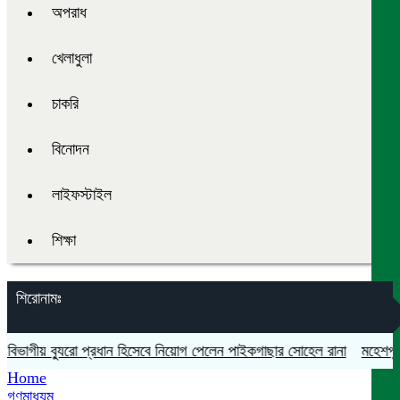
অপরাধ
খেলাধুলা
চাকরি
বিনোদন
লাইফস্টাইল
শিক্ষা
শিরোনামঃ
াগীয় ব্যুরো প্রধান হিসেবে নিয়োগ পেলেন পাইকগাছার সোহেল রানা
মহেশপুরে সা
Home
গণমাধ্যম