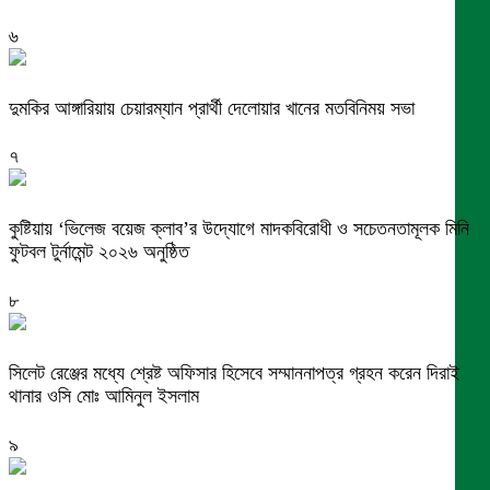
৬
দুমকির আঙ্গারিয়ায় চেয়ারম্যান প্রার্থী দেলোয়ার খানের মতবিনিময় সভা
৭
কুষ্টিয়ায় ‘ভিলেজ বয়েজ ক্লাব’র উদ্যোগে মাদকবিরোধী ও সচেতনতামূলক মিনি
ফুটবল টুর্নামেন্ট ২০২৬ অনুষ্ঠিত
৮
সিলেট রেঞ্জের মধ্যে শ্রেষ্ট অফিসার হিসেবে সম্মাননাপত্র গ্রহন করেন দিরাই
থানার ওসি মোঃ আমিনুল ইসলাম
৯