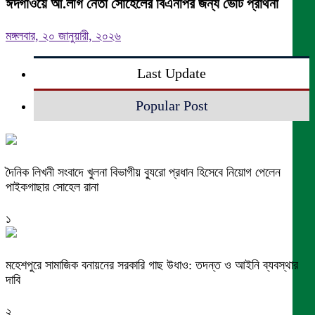
ঈদগাঁওয়ে আ.লীগ নেতা সোহেলের বিএনপির জন্য ভোট প্রার্থনা
মঙ্গলবার, ২০ জানুয়ারী, ২০২৬
Last Update
Popular Post
দৈনিক লিখনী সংবাদে খুলনা বিভাগীয় ব্যুরো প্রধান হিসেবে নিয়োগ পেলেন
পাইকগাছার সোহেল রানা
১
মহেশপুরে সামাজিক বনায়নের সরকারি গাছ উধাও: তদন্ত ও আইনি ব্যবস্থার
দাবি
২