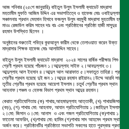
আজ শনিবার (২৫শে জানুয়ারি) বাইতুল উলুম ইসলামী ক্যাডেট মাদ্রাসা
মহতামীম মুফতি আজিম উদ্দিন এর সভাপতিত্বে ও হাফেজ মোঃ ওবাইদুল্লাহ
সঞ্চালনায় প্রধান মেহমান হিসাবে ফজলুল উলুম বহুমুখী মাদ্রাসা মুহতামীম হযরত
মাওঃ রেজাউল করিম সাহেব দাঃ বাঃ এবং প্রতিষ্ঠানের প্রতিষ্ঠা হাজী মাসুদুর
রহমান উপস্থিত ছিলেন ।
অনুষ্ঠানের শুরুতেই পবিত্র কুরআনুল কারীম থেকে তেলাওয়াত করেন উক্ত
মাদ্রাসার শিক্ষক হাফেজ মোঃ আলাউদ্দিন সাহেব।
বাইতুল উলুম ইসলামী ক্যাডেট মাদ্রাসা ২০২৪ সালের বার্ষিক পরীক্ষায় শিশু
শ্রেণী প্রথম হয়েছে পাঁচজন ১।আব্দুল্লাহ সাইফ ২।আবদুল্লাহ ৩।
আব্দুল্লাহ আল ইহসান ৪।আব্দুল আল আরাফাত ৫।সফাতুত তাহিরা। প্রথম
শ্রেণীর প্রথম হয়েছে দুই জন ১।আব্দুর রহমান রাইয়ান২।উম্মে আরবি সারা।
তৃতীয় শ্রেণীর প্রথম হয়েছে আয়েশা ইসলাম। চতুর্থ শ্রেণীর প্রথম স্থান
আহনাফ।পঞ্চম ও হেফজ বিভাগ প্রথম স্থান আব্দুর রহমান।
কেরাত প্রতিযোগিতায় (ক) শাখায়,আহমাদুল্লাহ আত্তাকী, (খ) শাখায়জিসান
(বড়), (গ) শাখায় মো: আহনাফ, আযান প্রতিযোগিতায় ১।জাহিদুল ইসলাম
২।মো: জিসান ৩।মো: আনাস ও এবং গজল প্রতিযোগিতায় (ক)শাখায় ১।
ফাতেমা আফরিন, (খ)শাখায় মো: ছামিম (গ)শাখায় সাদ আহমেদ প্রথম স্থান
অর্জন করে। প্রতিষ্ঠানটির প্রতিষ্ঠাতা সভাপতি সকলের হাতে পুরস্কার প্রদান