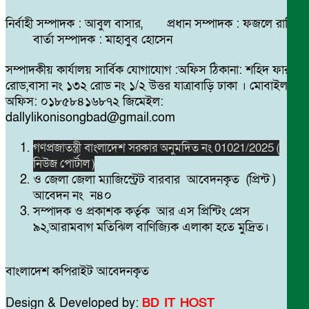
নির্বাহী সম্পাদক : আবুল বাসার, প্রধান সম্পাদক : ফজলে রাব্বি
বার্তা সম্পাদক : মাহাবুব হোসেন
সম্পাদকীয় কার্যালয় সার্বিক যোগাযোগ :অফিস ঠিকানা: শহিদ ফারুক
রোড,বাসা নং ১৩২ রোড নং ১/২ উত্তর যাত্রাবাড়ি ঢাকা । মোবাইল
অফিস: ০১৮৫৮৪১৬৮৭২ জিমেইল:
dallylikonisongbad@gmail.com
গণপ্রজাতন্ত্রী বাংলাদেশ সরকার অনুমদিত নং 01021/2025 (
নিউজ পোর্টাল )
ও জেলা জেলা ম্যাজিস্ট্রেট বারবার আবেদনকৃত (প্রিন্ট )
আবেদন নং ন৪০
সম্পাদক ও প্রকাশক কর্তৃক আর এস প্রিন্টিং প্রেস
৯২,আরামবাগ মতিঝিল বাণিজ্যিক এলাকা হতে মুদ্রিত।
বাংলাদেশ কপিরাইট আবেদনকৃত
Design & Developed by:
BD IT HOST