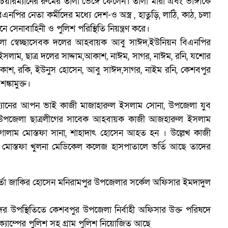
 চেয়ারম্যানের রুমের তালা ভেঙ্গে ফেলেন। তালা মারা এবং ভাঙ্গাকে
পির নেতা কর্মীদের মধ্যে দেশ-ও অস্ত্র , হাতুড়ি, লাঠি, কাঠ, চলা
ব
ে সেনাবাহিনী ও পুলিশ পরিস্থিতি নিয়ন্ত্রণ করে।
 স্বেচ্ছাসেবক দলের আহবায়ক আবু সাঈদ,ইউনিয়ন বিএনপির
াম, ছাত্র দলের সাদ্দাম,আকাশ, নাঈম, সাগর, নাঈম, রনি, যশোর
আকাশ, রকি, ইউনুস হোসেন, আবু সাঈদ,সাগর, নাইম রনি, কেশবপুর
ঙ্কামুক্ত।
রম্যানের আপন ভাই কাজী মাজাহারুল ইসলাম সোনা, উপজেলা যুব
া,উপজেলা ছাত্রলীগের সাবেক আহবায়ক কাজী আজহারুল ইসলাম
গোলাম মোস্তফা সানা, শাহাদাৎ হোসেন আহত হন । উল্লেখ কাজী
ম মোস্তফা খুলনা মেডিকেল কলেজ হাসপাতালে ভর্তি আছে তাদের
মকর্তা জাকির হোসেন মনিরামপুর উপজেলার সর্কেল অফিসার ইমদাদুল
দের উপস্থিতিতে কেশবপুর উপজেলা নির্বাহী অফিসার উক্ত পরিষদে
ক্যাম্পের পুলিশ সহ গ্রাম পুলিশ নিয়োজিত আছে