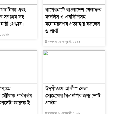
নগদ টাকা এবং
বাগেরহাটে বাংলাদেশ খেলাফত
র সরঞ্জাম সহ
মজলিস ও এনসিপিসহ
রী গ্রেপ্তার।
মনোনয়নপত্র প্রত্যাহার করলেন
৬ প্রার্থী
রী, ২০২৬
মঙ্গলবার, ২০ জানুয়ারী, ২০২৬
াধ্যমে
ঈদগাঁওয়ে আ.লীগ নেতা
োয় মৌলিক পরিবর্তন
সোহেলের বিএনপির জন্য ভোট
পদেষ্টা ফারুক ই
প্রার্থনা
মঙ্গলবার, ২০ জানুয়ারী, ২০২৬