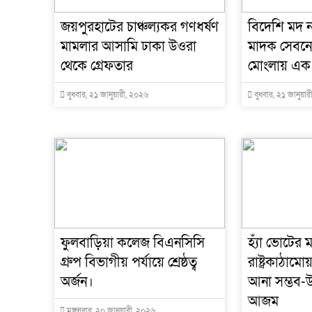
জয়পুরহাটের চাঞ্চল্যকর গণধর্ষণ
বিদেশি মদ 
মামলার আসামি ঢাকা উওরা
মাদক সেবনে
থেকে গ্রেফতার
মোংলায় এক না
বুধবার, ২১ জানুয়ারী, ২০২৬
বুধবার, ২১ জানুয়া
ফুলবাড়িয়া কলেজ বিএনসিসি
হ্যাঁ ভোটের ম
গ্রুপ বিভাগীয় পর্যায়ে শ্রেষ্ঠত্ব
রাষ্ট্রকাঠাম
অর্জন।
আনা সম্ভব-উ
আজম
মঙ্গলবার, ২০ জানুয়ারী, ২০২৬