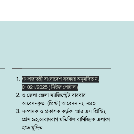
গণপ্রজাতন্ত্রী বাংলাদেশ সরকার অনুমদিত নং
01021/2025 ( নিউজ পোর্টাল )
ও জেলা জেলা ম্যাজিস্ট্রেট বারবার
আবেদনকৃত (প্রিন্ট ) আবেদন নং ন৪০
সম্পাদক ও প্রকাশক কর্তৃক আর এস প্রিন্টিং
প্রেস ৯২,আরামবাগ মতিঝিল বাণিজ্যিক এলাকা
হতে মুদ্রিত।