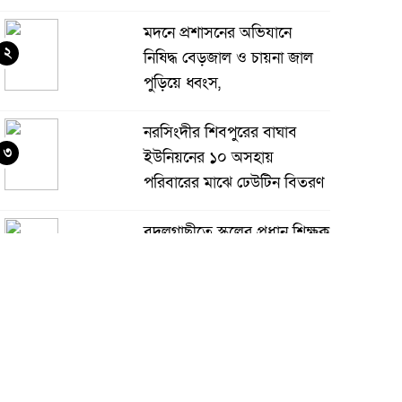
মদনে প্রশাসনের অভিযানে
২
নিষিদ্ধ বেড়জাল ও চায়না জাল
পুড়িয়ে ধ্বংস,
নরসিংদীর শিবপুরের বাঘাব
৩
ইউনিয়নের ১০ অসহায়
পরিবারের মাঝে ঢেউটিন বিতরণ
বদলগাছীতে স্কুলের প্রধান শিক্ষক
৪
কর্তৃক শিক্ষার্থীকে ধর্ষণ চেষ্টার
অভিযোগ, স্কুলে অগ্নিসংযোগ ও
াংচুর
অভয়নগরের হিদিয়া এ,এনএইচ
৫
মাধ্যমিক বিদ্যালয়ের ভরপ্রাপ্ত