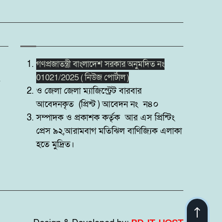
গণপ্রজাতন্ত্রী বাংলাদেশ সরকার অনুমদিত নং
01021/2025 ( নিউজ পোর্টাল )
ও জেলা জেলা ম্যাজিস্ট্রেট বারবার
আবেদনকৃত (প্রিন্ট ) আবেদন নং ন৪০
সম্পাদক ও প্রকাশক কর্তৃক আর এস প্রিন্টিং
প্রেস ৯২,আরামবাগ মতিঝিল বাণিজ্যিক এলাকা
হতে মুদ্রিত।