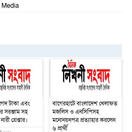
l Media
নগদ টাকা এবং
বাগেরহাটে বাংলাদেশ খেলাফত
র সরঞ্জাম সহ
মজলিস ও এনসিপিসহ
রী গ্রেপ্তার।
মনোনয়নপত্র প্রত্যাহার করলেন
৬ প্রার্থী