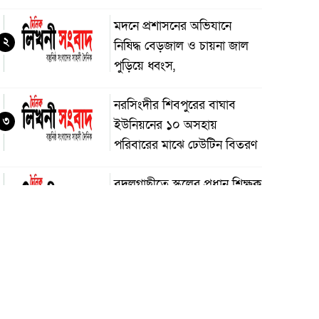
মদনে প্রশাসনের অভিযানে
২
নিষিদ্ধ বেড়জাল ও চায়না জাল
পুড়িয়ে ধ্বংস,
নরসিংদীর শিবপুরের বাঘাব
৩
ইউনিয়নের ১০ অসহায়
পরিবারের মাঝে ঢেউটিন বিতরণ
বদলগাছীতে স্কুলের প্রধান শিক্ষক
৪
কর্তৃক শিক্ষার্থীকে ধর্ষণ চেষ্টার
অভিযোগ, স্কুলে অগ্নিসংযোগ ও
াংচুর
অভয়নগরের হিদিয়া এ,এনএইচ
৫
মাধ্যমিক বিদ্যালয়ের ভরপ্রাপ্ত