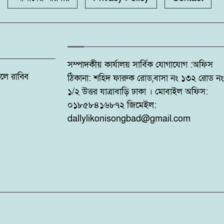
সম্পাদকীয় কার্যালয় সার্বিক যোগাযোগ :অফিস
: ফজলে রাব্বি
ঠিকানা: শহিদ ফারুক রোড,বাসা নং ১৩২ রোড নং
১/২ উত্তর যাত্রাবাড়ি ঢাকা । মোবাইল অফিস:
০১৮৫৮৪১৬৮৭২ জিমেইল:
dallylikonisongbad@gmail.com